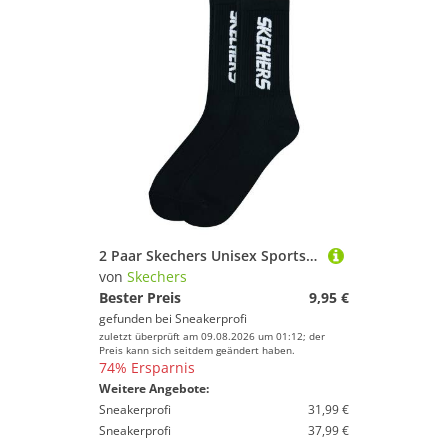
2 Paar Skechers Unisex Sportsocken Tennissocken cushioned line Socken SK41042
von
Skechers
Bester Preis
9,95 €
gefunden bei
Sneakerprofi
zuletzt überprüft am 09.08.2026 um 01:12; der
Preis kann sich seitdem geändert haben.
74% Ersparnis
Weitere Angebote:
Sneakerprofi
31,99 €
Sneakerprofi
37,99 €