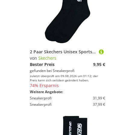
2 Paar Skechers Unisex Sportsocken Tennissocken cushioned line Socken SK41042
von
Skechers
Bester Preis
9,95 €
gefunden bei
Sneakerprofi
zuletzt überprüft am 09.08.2026 um 01:12; der
Preis kann sich seitdem geändert haben.
74% Ersparnis
Weitere Angebote:
Sneakerprofi
31,99 €
Sneakerprofi
37,99 €