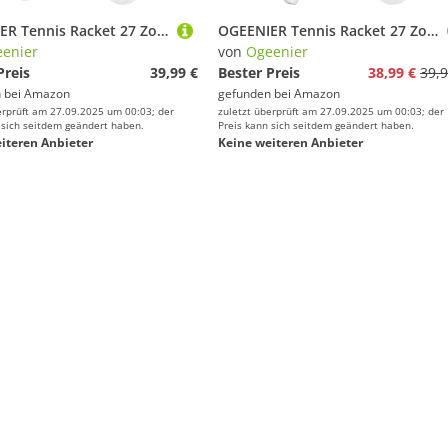
OGEENIER Tennis Racket 27 Zoll Tennisschläger Damen Herren Tennis Schläger für Erwachsene Anfänger und Freizeitschläger leichte mit 1 Griffband und 3 Bällen und1 Tennis-Vibrationsdämpfer
OGEENIER Tennis Racket 27 Zoll Tennisschläger Damen Herren Tennis Schläger für Erwachsene Anfänger und Freizeitschläger leichte mit 1 Griffband und 3 Bällen und1 Tennis-Vibrationsdämpfer
enier
von
Ogeenier
Preis
39,99 €
Bester Preis
38,99 €
39,9
 bei
Amazon
gefunden bei
Amazon
erprüft am 27.09.2025 um 00:03; der
zuletzt überprüft am 27.09.2025 um 00:03; der
 sich seitdem geändert haben.
Preis kann sich seitdem geändert haben.
iteren Anbieter
Keine weiteren Anbieter