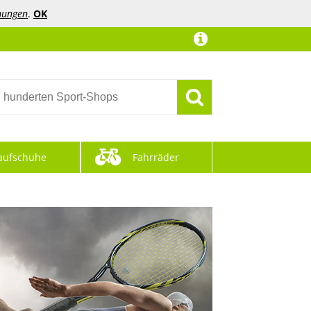
mungen
.
OK
aufschuhe
Fahrräder