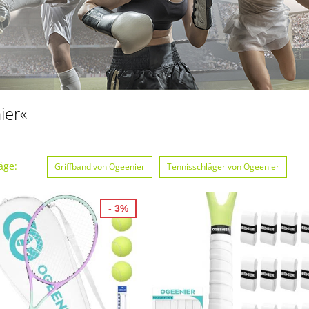
ier«
äge:
Griffband von Ogeenier
Tennisschläger von Ogeenier
- 3%