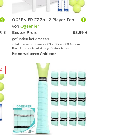
OGEENIER 27 Zoll 2 Player Tennisschläger Racket Set für Erwachsene Tennisschläger Damen Herren, für Anfänger mit 2 Griffband und 3 Bällen und 2 Tennis-Vibrationsdämpfer 1 Tennis Tasche
von
Ogeenier
9 €
Bester Preis
58,99 €
gefunden bei
Amazon
zuletzt überprüft am 27.09.2025 um 00:03; der
Preis kann sich seitdem geändert haben.
Keine weiteren Anbieter
3%