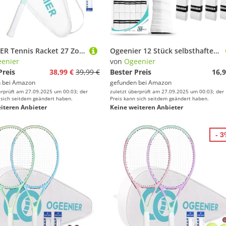
OGEENIER Tennis Racket 27 Zoll Tennisschläger Damen Herren Tennis Schläger für Erwachsene Anfänger und Freizeitschläger leichte mit 1 Griffband und 3 Bällen und1 Tennis-Vibrationsdämpfer
Ogeenier 12 Stück selbsthaftendes Tennis Griffband Anti-Rutsch und Anti-Schweiß für Overgrip Tennisschläger, Padel Griffband,Tennis,Badminton,Squashschläger
enier
von
Ogeenier
Preis
38,99 €
39,99 €
Bester Preis
16,9
 bei
Amazon
gefunden bei
Amazon
erprüft am 27.09.2025 um 00:03; der
zuletzt überprüft am 27.09.2025 um 00:03; der
 sich seitdem geändert haben.
Preis kann sich seitdem geändert haben.
iteren Anbieter
Keine weiteren Anbieter
- 