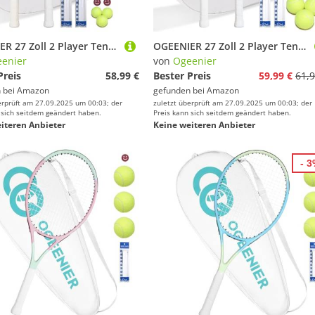
OGEENIER 27 Zoll 2 Player Tennisschläger Racket Set für Erwachsene Tennisschläger Damen Herren, für Anfänger mit 2 Griffband und 3 Bällen und 2 Tennis-Vibrationsdämpfer 1 Tennis Tasche
OGEENIER 27 Zoll 2 Player Tennisschläger Racket Set für Erwachsene Tennisschläger Damen Herren, für Anfänger mit 2 Griffband und 3 Bällen und 2 Tennis-Vibrationsdämpfer 1 Tennis Tasche
enier
von
Ogeenier
Preis
58,99 €
Bester Preis
59,99 €
61,9
 bei
Amazon
gefunden bei
Amazon
erprüft am 27.09.2025 um 00:03; der
zuletzt überprüft am 27.09.2025 um 00:03; der
 sich seitdem geändert haben.
Preis kann sich seitdem geändert haben.
iteren Anbieter
Keine weiteren Anbieter
- 