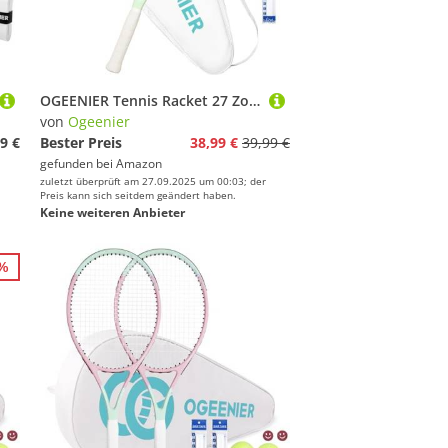
OGEENIER Tennis Racket 27 Zoll Tennisschläger Damen Herren Tennis Schläger für Erwachsene Anfänger und Freizeitschläger leichte mit 1 Griffband und 3 Bällen und1 Tennis-Vibrationsdämpfer
von
Ogeenier
9 €
Bester Preis
38,99 €
39,99 €
gefunden bei
Amazon
zuletzt überprüft am 27.09.2025 um 00:03; der
Preis kann sich seitdem geändert haben.
Keine weiteren Anbieter
3%