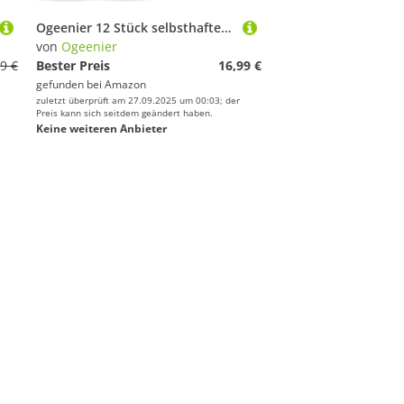
Ogeenier 12 Stück selbsthaftendes Tennis Griffband Anti-Rutsch und Anti-Schweiß für Overgrip Tennisschläger, Padel Griffband,Tennis,Badminton,Squashschläger
von
Ogeenier
9 €
Bester Preis
16,99 €
gefunden bei
Amazon
zuletzt überprüft am 27.09.2025 um 00:03; der
Preis kann sich seitdem geändert haben.
Keine weiteren Anbieter