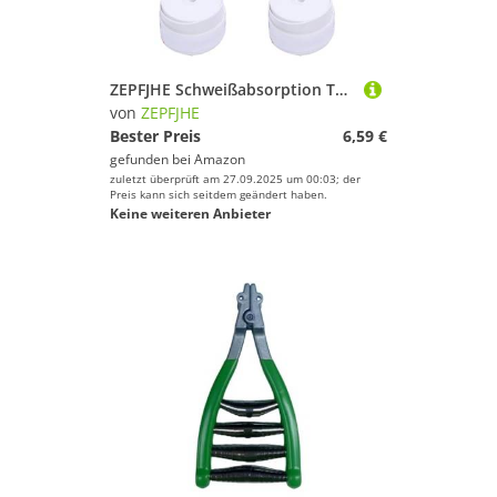
ZEPFJHE Schweißabsorption Tennisschläger Grip Badmintons Squash Training Sweatband Nonslip Grips Overgrip Dauerhafte Antislip Schläger Super Absorbiert
von
ZEPFJHE
Bester Preis
6,59 €
gefunden bei
Amazon
zuletzt überprüft am 27.09.2025 um 00:03; der
Preis kann sich seitdem geändert haben.
Keine weiteren Anbieter