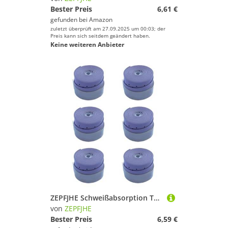
Bester Preis
6,61 €
gefunden bei
Amazon
zuletzt überprüft am 27.09.2025 um 00:03; der
Preis kann sich seitdem geändert haben.
Keine weiteren Anbieter
ZEPFJHE Schweißabsorption Tennisschläger Grip Badmintons Squash Training Sweatband Nonslip Grips Overgrip Dauerhafte Antislip Schläger Super Absorbiert
von
ZEPFJHE
Bester Preis
6,59 €