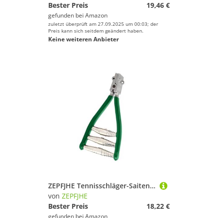
Bester Preis
19,46 €
gefunden bei
Amazon
zuletzt überprüft am 27.09.2025 um 00:03; der
Preis kann sich seitdem geändert haben.
Keine weiteren Anbieter
ZEPFJHE Tennisschläger-Saitenmaschine, Badminton-Saitenklemme, 3/4-Federstarter, Spannwerkzeug, Ausrüstung für dauerhaften Federstart, Saitenwerkzeug für Badmintonschläger
von
ZEPFJHE
Bester Preis
18,22 €
gefunden bei
Amazon