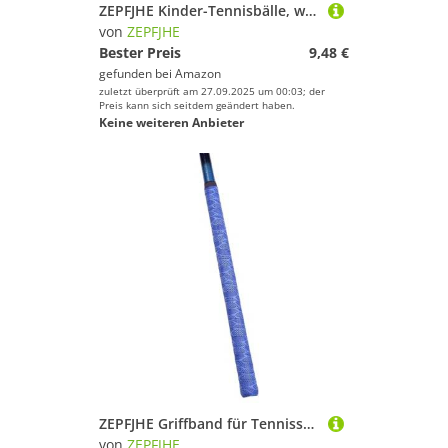
ZEPFJHE Kinder-Tennisbälle, weich, elastisch, niedrige Kompression, drucklos, Massen-Trainingsgeräte, Outdoor, Jugendliche, Anfänger, Übungsgummi, für Kinder und Erwachsene, Training, hohe
von
ZEPFJHE
Bester Preis
9,48 €
gefunden bei
Amazon
zuletzt überprüft am 27.09.2025 um 00:03; der
Preis kann sich seitdem geändert haben.
Keine weiteren Anbieter
ZEPFJHE Griffband für Tennisschläger, Badminton-Griff, saugfähig, Tennis-Schweißband, Badmintonschläger
von
ZEPFJHE