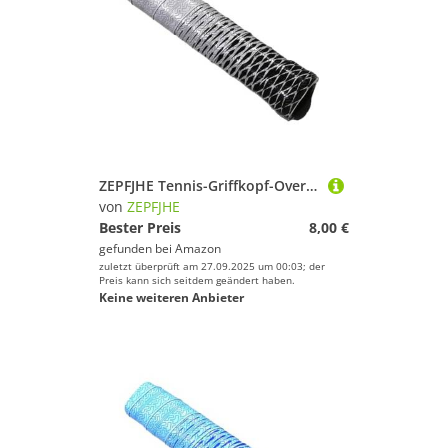
Tennisbälle von ZEPFJHE
ZEPFJHE Tennis-Griffkopf-Overgrips Anti-Rutsch-Schweißband für Squash-Badmintons, Pickleballs, rutschfest, Tennisschläger, super saugfähig
von
ZEPFJHE
Bester Preis
8,00 €
gefunden bei
Amazon
zuletzt überprüft am 27.09.2025 um 00:03; der
Preis kann sich seitdem geändert haben.
Keine weiteren Anbieter