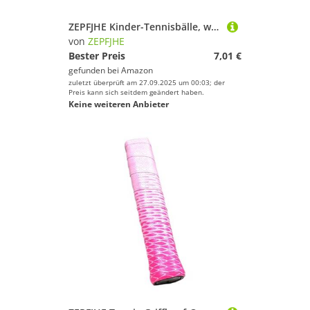
ZEPFJHE Kinder-Tennisbälle, weich, elastisch, niedrige Kompression, drucklos, Massen-Trainingsgeräte, Outdoor, Jugendliche, Anfänger, Übungsgummi, für Kinder und Erwachsene, Training, hohe
von
ZEPFJHE
Bester Preis
7,01 €
gefunden bei
Amazon
zuletzt überprüft am 27.09.2025 um 00:03; der
Preis kann sich seitdem geändert haben.
Keine weiteren Anbieter