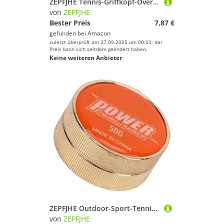
ZEPFJHE Tennis-Griffkopf-Overgrips Anti-Rutsch-Schweißband für Squash-Badmintons, Pickleballs, rutschfest, Tennisschläger, super saugfähig
von
ZEPFJHE
Bester Preis
7,87 €
gefunden bei
Amazon
zuletzt überprüft am 27.09.2025 um 00:03; der
Preis kann sich seitdem geändert haben.
Keine weiteren Anbieter
ZEPFJHE Outdoor-Sport-Tennisschläger zum Schwingen von Gewichten, Hilfsmittel für Tennisspieler und Trainer für verbesserte Kontrolle
von
ZEPFJHE