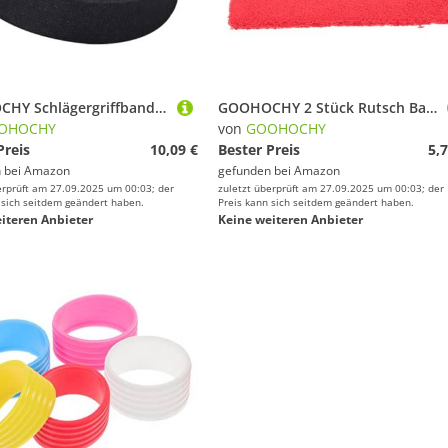
GOOHOCHY Schlägergriffband Aus Fusselfreiem Material Elastisch Und rutschfest Mit Leuchtendem Farbdesign Für Badminton Und Tennisschläger Schweißabsorbierendes Klebeband
GOOHOCHY 2 Stück Rutsch Badminton Griffband aus Baumwolle Schweißabsorbierend Flexibel und Leicht Geeignet für Badminton und Tennisschläger Rutschfester Sportgriff mit Perfekter Passform
OHOCHY
von
GOOHOCHY
Preis
10,09 €
Bester Preis
5,7
 bei
Amazon
gefunden bei
Amazon
erprüft am 27.09.2025 um 00:03; der
zuletzt überprüft am 27.09.2025 um 00:03; der
 sich seitdem geändert haben.
Preis kann sich seitdem geändert haben.
iteren Anbieter
Keine weiteren Anbieter