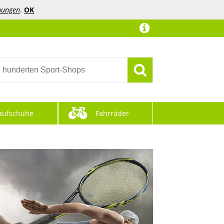
mungen
.
OK
aufschuhe
Fahrräder