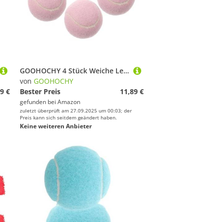
GOOHOCHY 4 Stück Weiche Leichte Tennisbälle in Hellrosa für Anfänger Mädchen Training und Sichtbar Komfortabler Griff Geeignet für Indoor und Outdoor Tennisübungen
von
GOOHOCHY
9 €
Bester Preis
11,89 €
gefunden bei
Amazon
zuletzt überprüft am 27.09.2025 um 00:03; der
Preis kann sich seitdem geändert haben.
Keine weiteren Anbieter