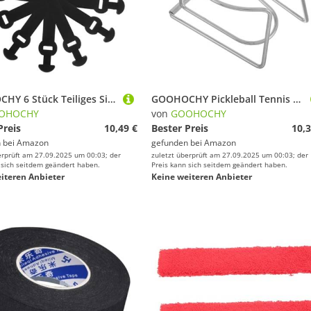
GOOHOCHY 6 Stück Teiliges Silikon Tennis Racket Dämpfer Vibrationsreduzierender Schockabsorber für Tennisschläger Stoßdämpfer Zubehör für Verbesserte Stabilität und Gelenkschutz Beim
GOOHOCHY Pickleball Tennis Ball Holder Clip aus Langlebigem Stahl Ergonomisch Leichter Tennisball Clip zur Sicheren Befestigung für Bequemes Training und Schnelle Ballaufnahme
OHOCHY
von
GOOHOCHY
Preis
10,49 €
Bester Preis
10,3
 bei
Amazon
gefunden bei
Amazon
erprüft am 27.09.2025 um 00:03; der
zuletzt überprüft am 27.09.2025 um 00:03; der
 sich seitdem geändert haben.
Preis kann sich seitdem geändert haben.
iteren Anbieter
Keine weiteren Anbieter