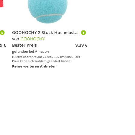
GOOHOCHY 2 Stück Hochelastische Blaue Tennisbälle für Indoor Training und Spiel Strapazierfähige Übungsbälle mit Verbesserter Präzision und Langlebiger Elastizität für Anfänger und
von
GOOHOCHY
9 €
Bester Preis
9,39 €
gefunden bei
Amazon
zuletzt überprüft am 27.09.2025 um 00:03; der
Preis kann sich seitdem geändert haben.
Keine weiteren Anbieter