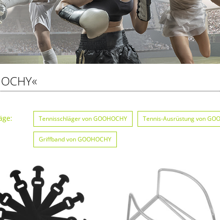
OCHY«
äge:
Tennisschläger von GOOHOCHY
Tennis-Ausrüstung von G
Griffband von GOOHOCHY