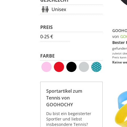
GESCHLECHT
Unisex
PREIS
0-25 €
von
GO
Bester 
gefunden
zuletzt üb
FARBE
Preis kann
Keine we
Sportartikel zum
Tennis von
GOOHOCHY
Du bist ein begeisterter
Sportler und liebst
insbesondere Tennis?