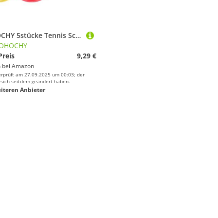
GOOHOCHY 5stücke Tennis Schlägergriffband Schweißabsorbierend Schlägerbänder Für Tennisschläger Schlägerring Aus Silikon Overgrip Für Squashschläger Transparent
OHOCHY
Preis
9,29 €
 bei
Amazon
erprüft am 27.09.2025 um 00:03; der
 sich seitdem geändert haben.
iteren Anbieter