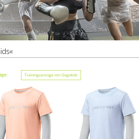
ids«
äge:
Trainingsanzüge von Gogokids