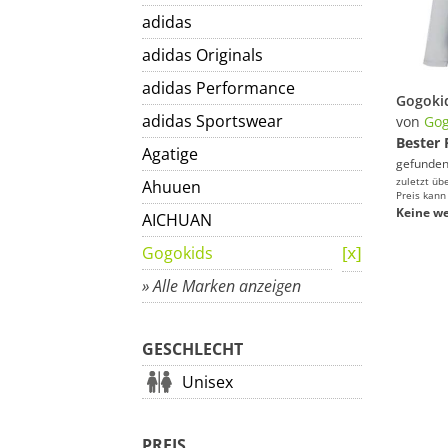
adidas
adidas Originals
adidas Performance
adidas Sportswear
von
Gog
Bester 
Agatige
gefunden
zuletzt üb
Ahuuen
Preis kann
Keine we
AICHUAN
Gogokids
» Alle Marken anzeigen
GESCHLECHT
Unisex
PREIS