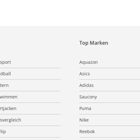
Top Marken
sport
Aquazon
dball
Asics
ttern
Adidas
hwimmen
Saucony
rtjacken
Puma
isvergleich
Nike
Flip
Reebok