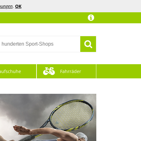
mungen
.
OK
aufschuhe
Fahrräder