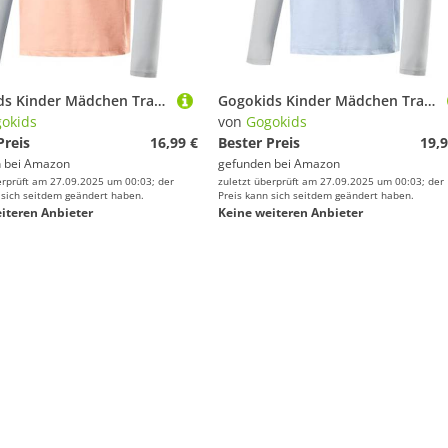
Gogokids Kinder Mädchen Trainingsanzug, Schnelltrocknendes Jogginganzug, UPF 50+ Sportanzug für Yoga Fitness Workout Tanz Jogging
Gogokids Kinder Mädchen Trainingsanzug, Schnelltrocknendes Jogginganzug, UPF 50+ Sportanzug für Yoga Fitness Workout Tanz Jogging
okids
von
Gogokids
Preis
16,99 €
Bester Preis
19,9
 bei
Amazon
gefunden bei
Amazon
erprüft am 27.09.2025 um 00:03; der
zuletzt überprüft am 27.09.2025 um 00:03; der
 sich seitdem geändert haben.
Preis kann sich seitdem geändert haben.
iteren Anbieter
Keine weiteren Anbieter