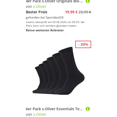
4er Pack s.Oliver Originals Bio-Baumwolle Tennissocken 5910 - blue nights 35-38
von
s.Oliver
Bester Preis
19,99 €
23,99 €
gefunden bei
Sportdeal24
zuletzt überprüft am 09.08.2026 um 00:55; der
Preis kann sich seitdem geändert haben.
Keine weiteren Anbieter
- 20%
6er Pack s.Oliver Essentials Tennissocken 0005 - black 39-42
von
s.Oliver