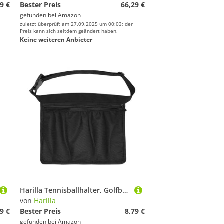
9 €
Bester Preis
66,29 €
gefunden bei
Amazon
zuletzt überprüft am 27.09.2025 um 00:03; der
Preis kann sich seitdem geändert haben.
Keine weiteren Anbieter
Harilla Tennisballhalter, Golfbälle, Gürteltasche, Hüfttasche, Aufbewahrungstasche für Bälle im Freien, Tragetasche für Golfübungen, Workout, Fitness
von
Harilla
9 €
Bester Preis
8,79 €
gefunden bei
Amazon