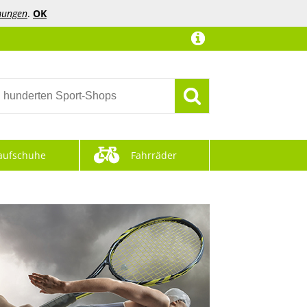
mungen
.
OK
aufschuhe
Fahrräder