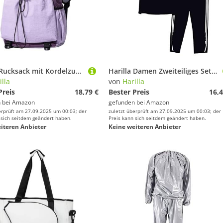
Harilla Rucksack mit Kordelzug, Tragetasche, multifunktionaler Tagesrucksack, Tennisrucksack, Tennistasche für Squashschläger, Fitnessstudio, Sport, Rosa Lila
Harilla Damen Zweiteiliges Set Sportanzug Bequeme Fitnesskleidung Freizeitmode Jogginganzug für Büro und Urlaub, Schwarz, XXL
illa
von
Harilla
Preis
18,79 €
Bester Preis
16,4
 bei
Amazon
gefunden bei
Amazon
erprüft am 27.09.2025 um 00:03; der
zuletzt überprüft am 27.09.2025 um 00:03; der
 sich seitdem geändert haben.
Preis kann sich seitdem geändert haben.
iteren Anbieter
Keine weiteren Anbieter