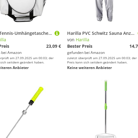
Harilla Tennis-Umhängetasche, Handtasche, leichtes Pack, tragbare Tennis-Tragetasche für Damen für Pickleball-Tennisschläger-Reisen, Weiß
Harilla PVC Schwitz Sauna Anzug, Anti Schweißanzüge Übungs Anzüge Fitness Sauna Anzug Trainingsanzug Hoodie Hose
illa
von
Harilla
Preis
23,09 €
Bester Preis
14,7
 bei
Amazon
gefunden bei
Amazon
erprüft am 27.09.2025 um 00:03; der
zuletzt überprüft am 27.09.2025 um 00:03; der
 sich seitdem geändert haben.
Preis kann sich seitdem geändert haben.
iteren Anbieter
Keine weiteren Anbieter