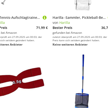
Harilla Tennis-Aufschlagtrainer, Tennis-Schwungtrainer, Tonerinnerung für Kraft, Flexibilität und Tempo, Leichter Tennis-Aufschlagtrainer, Gewicht 325g
Harilla -Sammler, Pickleball-Behälter, Edelstahl, für, schnell rollend, Golfball-Retriever, S
illa
von
Harilla
Preis
71,99 €
Bester Preis
36,7
 bei
Amazon
gefunden bei
Amazon
erprüft am 27.09.2025 um 00:03; der
zuletzt überprüft am 27.09.2025 um 00:03; der
 sich seitdem geändert haben.
Preis kann sich seitdem geändert haben.
iteren Anbieter
Keine weiteren Anbieter