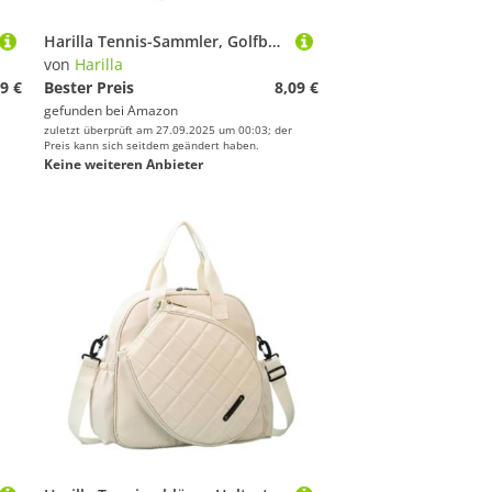
Harilla Tennis-Sammler, Golfball-Greifer, einfaches Aufheben, leichte Golf-Tools, kein Bücken nötig, schnelle Installation, einzigartiger Picker, Schwarz
von
Harilla
9 €
Bester Preis
8,09 €
gefunden bei
Amazon
zuletzt überprüft am 27.09.2025 um 00:03; der
Preis kann sich seitdem geändert haben.
Keine weiteren Anbieter