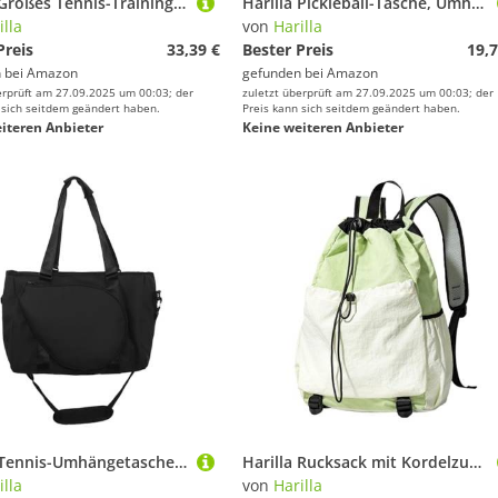
Harilla Großes Tennis-Trainingsziel, Schläger-Trainerringe, Schlagausrüstung, Driving Range, faltbares, langlebiges Zielfenster, Schwarz
Harilla Pickleball-Tasche, Umhängetasche für Damen und Herren, Spieler, leicht, für Outdoor-Sport, Mehrzweck-Schlägertasche, Schlägeraufbewahrung, Weiß
illa
von
Harilla
Preis
33,39 €
Bester Preis
19,7
 bei
Amazon
gefunden bei
Amazon
erprüft am 27.09.2025 um 00:03; der
zuletzt überprüft am 27.09.2025 um 00:03; der
 sich seitdem geändert haben.
Preis kann sich seitdem geändert haben.
iteren Anbieter
Keine weiteren Anbieter
Harilla Tennis-Umhängetasche, Handtasche, leichtes Pack, tragbare Tennis-Tragetasche für Damen für Pickleball-Tennisschläger-Reisen, Schwarz
Harilla Rucksack mit Kordelzug, Tragetasche, multifunktionaler Tagesrucksack, Tennisrucksack, Tennistasche für Squashschläger, Fitnessstudio, Sport, Hellgrün
illa
von
Harilla