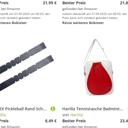
Preis
21,99 €
Bester Preis
21,8
 bei
Amazon
gefunden bei
Amazon
erprüft am 27.09.2025 um 00:03; der
zuletzt überprüft am 27.09.2025 um 00:03; der
 sich seitdem geändert haben.
Preis kann sich seitdem geändert haben.
iteren Anbieter
Keine weiteren Anbieter
Harilla 2X Pickleball Rand Schutz Bänder Protector Zubehör Decor Aufkleber Paddel Bänder für Üben, 2.6 cm Breite
Harilla Tennistasche Badmintonschlägertasche Geräumig Mode Vielseitig Schultergurt Praktische Ausrüstung Reise Badminton Rucksack, Rot
illa
von
Harilla
Preis
8,49 €
Bester Preis
23,4
 bei
Amazon
gefunden bei
Amazon