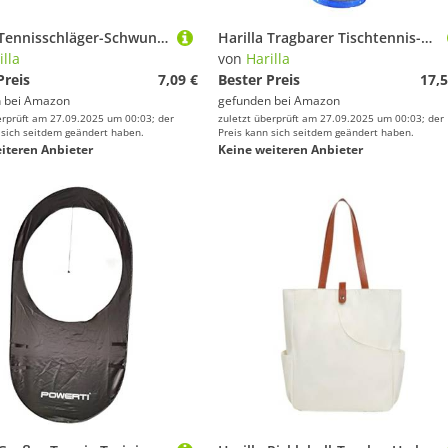
Harilla Tennisschläger-Schwunggewichtstrainingshilfe, Training mit verbesserter Kontrolle, Badmintonschläger, gewichtet für Jugendliche, Rot
Harilla Tragbarer Tischtennis-Ballpicker, große Kapazität zum Sammeln von Behältern, Sammelnetz-Trichter, Aufbewahrungstasche, Sammler-Ball-Retriever für das, Blau
illa
von
Harilla
Preis
7,09 €
Bester Preis
17,5
 bei
Amazon
gefunden bei
Amazon
erprüft am 27.09.2025 um 00:03; der
zuletzt überprüft am 27.09.2025 um 00:03; der
 sich seitdem geändert haben.
Preis kann sich seitdem geändert haben.
iteren Anbieter
Keine weiteren Anbieter