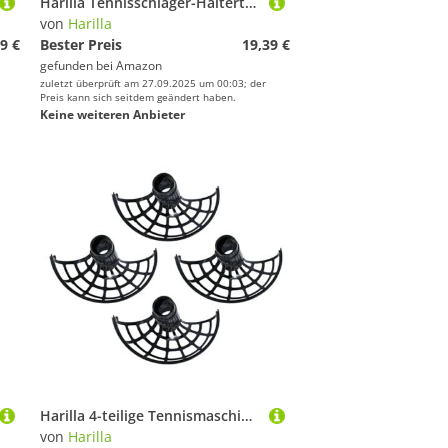
Harilla Tennisschläger-Haltertasche, Tennishandtasche mit abnehmbarem, verstellbarem Schultergurt, große Badminton-Umhängetasche, Schlägerhalter, Beige
von
Harilla
9 €
Bester Preis
19,39 €
gefunden bei
Amazon
zuletzt überprüft am 27.09.2025 um 00:03; der
Preis kann sich seitdem geändert haben.
Keine weiteren Anbieter
Harilla 4-teilige Tennismaschinen-Ballbahnen, Baseball-Werfer, Ballkanäle, kompakte Pitcher-Zubehörbahnen für Übungssportgeschenke
von
Harilla