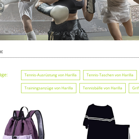
«
äge:
Tennis-Ausrüstung von Harilla
Tennis-Taschen von Harilla
Trainingsanzüge von Harilla
Tennisbälle von Harilla
Gri