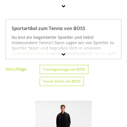
BOSS
Geschlecht
Sportartikel zum Tennis von BOSS
Preis
Du bist ein begeisterter Sportler und liebst
insbesondere Tennis? Dann sagen wir von Sportler zu
Farbe
Sportler 'Moin' und begrüßen Dich in unserem
Sportartikel-Shop
in der Fachabteilung für
Tennis
. Auf
dieser Seite findest Du unser gesamtes Sortiment der
Marke BOSS speziell für die Sportart Tennis. Du
Vorschläge:
kannst die Auswahl weiter einschränken, zum Beispiel
Trainingsanzüge von BOSS
auf
Basketball von BOSS
oder
Bootssport von BOSS
.
Wenn Du dagegen nicht gezielt für die Sportart
Tennis-Shorts von BOSS
Tennis suchst, kannst Du Dich auch auf unserer Seite
mit sämtlichen Sportartikeln von
BOSS
umsehen. Wir
hoffen, dass Du bei uns findest, was Du suchst, und
wünschen Dir weiter viel Spaß und Erfolg beim
Tennis!