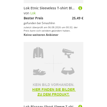
Lok Etnic Sleeveless T-shirt Blau S Frau
von
Lok
Bester Preis
25,49 €
gefunden bei
SmashInn
zuletzt überprüft am 06.08.2026 um 00:32; der
Preis kann sich seitdem geändert haben.
Keine weiteren Anbieter
Lok Plaaaay Short Sleeve T-shirt Weiß M Mann