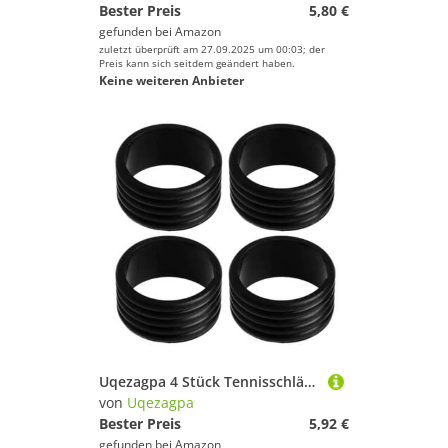
Bester Preis
5,80 €
gefunden bei
Amazon
zuletzt überprüft am 27.09.2025 um 00:03; der
Preis kann sich seitdem geändert haben.
Keine weiteren Anbieter
Uqezagpa 4 Stück Tennisschläger-Silikon-Schläger-Greifringe, rutschfeste Gummiringe, saugfähige Griffbänder für Tennisschläger
von
Uqezagpa
Bester Preis
5,92 €
gefunden bei
Amazon