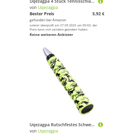
Uqezagpa 4 Stück Tennisschläger-Silikon-Schläger-Greifringe, rutschfeste Gummiringe, saugfähige Griffbänder für Tennisschläger
von
Uqezagpa
Bester Preis
5,92 €
gefunden bei
Amazon
zuletzt überprüft am 27.09.2025 um 00:03; der
Preis kann sich seitdem geändert haben.
Keine weiteren Anbieter
Uqezagpa Rutschfestes Schweißband für Tennisschläger und Badmintons, Sport-Tape, Kopf
von
Uqezagpa