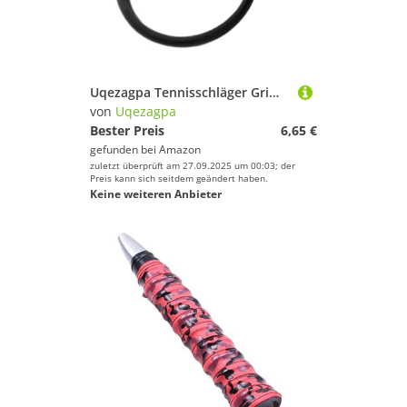
Uqezagpa Tennisschläger Griffisolator Grifftrainer Werkzeug Korrekturgerät zur Verbesserung der Fähigkeiten akkurat Sporttraining Zubehör Bequem für Tennis
von
Uqezagpa
Bester Preis
6,65 €
gefunden bei
Amazon
zuletzt überprüft am 27.09.2025 um 00:03; der
Preis kann sich seitdem geändert haben.
Keine weiteren Anbieter