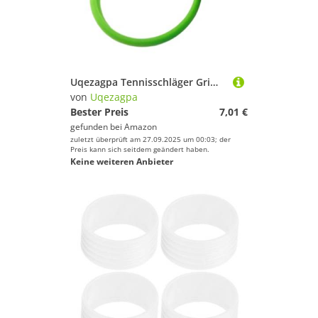
Uqezagpa Tennisschläger Griffisolator Grifftrainer Werkzeug Korrekturgerät zur Verbesserung der Fähigkeiten akkurat Sporttraining Zubehör Bequem für Tennis
von
Uqezagpa
Bester Preis
7,01 €
gefunden bei
Amazon
zuletzt überprüft am 27.09.2025 um 00:03; der
Preis kann sich seitdem geändert haben.
Keine weiteren Anbieter