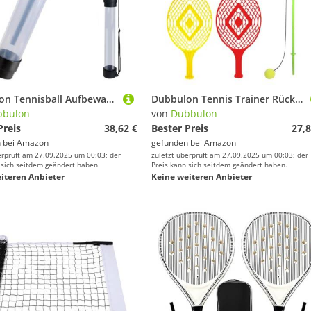
Dubbulon Tennisball Aufbewahrungsrohr,Tennisball Greifer Röhre - Tragbarer Pickleball Aufnehmer Mit Schultergurt Für Tennisplätze Und Kurse
Dubbulon Tennis Trainer Rückprall Ball | Tragbares Tennisset Für Einzelperson | Übungsausrüstung für Mannschaftssport als Trainingsbegleiter mit Feedback und Drill für Athleten beim Schlag- und
bbulon
von
Dubbulon
Preis
38,62 €
Bester Preis
27,8
 bei
Amazon
gefunden bei
Amazon
erprüft am 27.09.2025 um 00:03; der
zuletzt überprüft am 27.09.2025 um 00:03; der
 sich seitdem geändert haben.
Preis kann sich seitdem geändert haben.
iteren Anbieter
Keine weiteren Anbieter