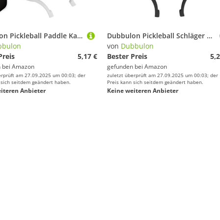
Dubbulon Pickleball Paddle Kantenschutz, Pickleball Schläger Kantenschutz, Stoßdämpfende Sportausrüstung Für Frauen Männer Erwachsene Familien Sportler
Dubbulon Pickleball Schläger Kantenschutz, Schutzstreifen Für Pickleball Paddel Kanten, Sportzubehör Schutz Für Sportgeräte Gewichtetes Trainingshilfsmittel Für Familien Freunde Anfänger Erwachsene
bbulon
von
Dubbulon
Preis
5,17 €
Bester Preis
5,2
 bei
Amazon
gefunden bei
Amazon
erprüft am 27.09.2025 um 00:03; der
zuletzt überprüft am 27.09.2025 um 00:03; der
 sich seitdem geändert haben.
Preis kann sich seitdem geändert haben.
iteren Anbieter
Keine weiteren Anbieter