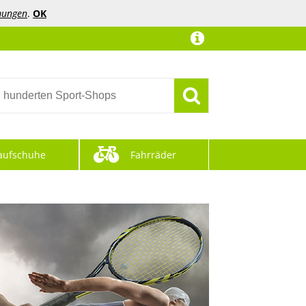
mungen
.
OK
aufschuhe
Fahrräder