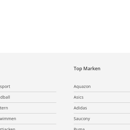
Top Marken
sport
Aquazon
dball
Asics
ttern
Adidas
hwimmen
Saucony
rtjacken
Puma