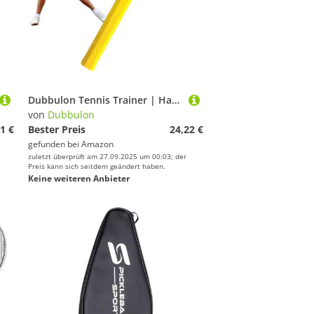
Dubbulon Tennis Trainer | Handgelenk Trainingshilfe Für Tennisschwung,Tragbare Sport Zubehör Übungshilfe Für Spieler Erwachsene Anfänger Jugend
von
Dubbulon
1 €
Bester Preis
24,22 €
gefunden bei
Amazon
zuletzt überprüft am 27.09.2025 um 00:03; der
Preis kann sich seitdem geändert haben.
Keine weiteren Anbieter