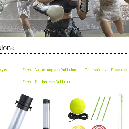
lon«
äge:
Tennis-Ausrüstung von Dubbulon
Tennisbälle von Dubbulon
Tennis-Taschen von Dubbulon