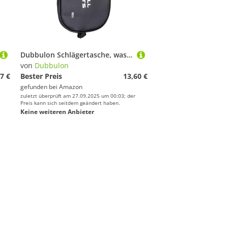
Dubbulon Schlägertasche, wasserdichte Tragetasche Für Schläger, Aufbewahrung für Trinkflasche und Reise für Männer Badminton Platz Club Camping Park Fitnessstudio und
von
Dubbulon
7 €
Bester Preis
13,60 €
gefunden bei
Amazon
zuletzt überprüft am 27.09.2025 um 00:03; der
Preis kann sich seitdem geändert haben.
Keine weiteren Anbieter