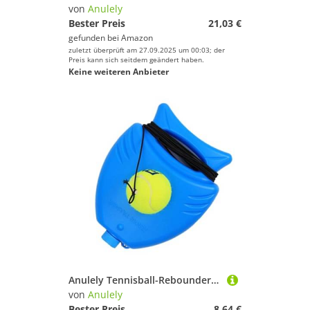
von
Anulely
Bester Preis
21,03 €
gefunden bei
Amazon
zuletzt überprüft am 27.09.2025 um 00:03; der
Preis kann sich seitdem geändert haben.
Keine weiteren Anbieter
Anulely Tennisball-Rebounder – Tennisball-Trainer, Rebound-Ball mit Schnur, Basis im Lieferumfang enthalten, leichte Tennis-Übungen, verbessert Geschwindigkeit, Koordination, Ausdauer
von
Anulely
Bester Preis
8,64 €