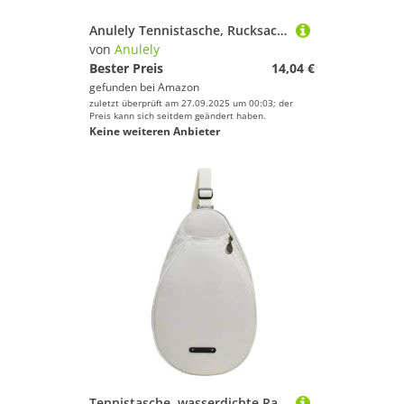
Anulely Tennistasche, Rucksack, Badminton-Tragetasche, Rucksack, Tennis-Rucksack, verstellbare doppelte Schultergurte, Sportzubehör, multifunktional, große Kapazität, für Damen und Herren
von
Anulely
Bester Preis
14,04 €
gefunden bei
Amazon
zuletzt überprüft am 27.09.2025 um 00:03; der
Preis kann sich seitdem geändert haben.
Keine weiteren Anbieter
Tennistasche, wasserdichte Racquetball-Tasche, modischer Tennis-Rucksack, glatter Reißverschluss, Gurkenball-Tragetasche für Männer und Frauen