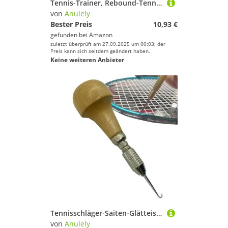
Tennis-Trainer, Rebound-Tennis-Trainer-Set, tragbares Rebound-Übungsset, Tennis-Trainingsgerät für Spieler, Trainer, alle Altersgruppen und Fähigkeitsstufen
von
Anulely
Bester Preis
10,93 €
gefunden bei
Amazon
zuletzt überprüft am 27.09.2025 um 00:03; der
Preis kann sich seitdem geändert haben.
Keine weiteren Anbieter
Tennisschläger-Saiten-Glätteisen, Saitenabzieher, Fädelwerkzeug – Holzgriff, Saitenabzieher für Tennisschläger
von
Anulely