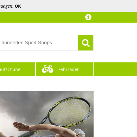
mungen
.
OK
aufschuhe
Fahrräder