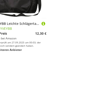
VRTYVEYBB Leichte Schlägertasche, perfekt für Tennis, Badminton und Pickleball-Ausrüstung (Schwarz, Größe S)
TYVEYBB
Preis
12,30 €
 bei
Amazon
erprüft am 27.09.2025 um 00:03; der
 sich seitdem geändert haben.
iteren Anbieter