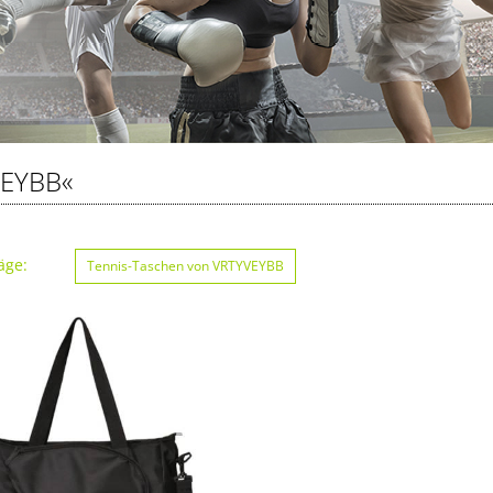
VEYBB«
äge:
Tennis-Taschen von VRTYVEYBB