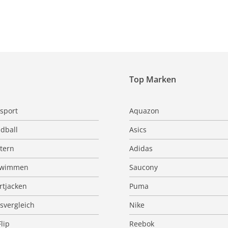
Top Marken
sport
Aquazon
dball
Asics
ttern
Adidas
hwimmen
Saucony
rtjacken
Puma
isvergleich
Nike
Flip
Reebok