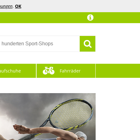
mungen
.
OK
aufschuhe
Fahrräder