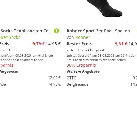
Rohner Socks Tennissocken Crew Basic (superweich) hellgrau/grau/dunkelgrau - 3 Paar
Rohner Sport 3er Pack Socken
ner Socks
von
Rohner
Preis
9,79 €
14,95 €
Bester Preis
9,31 €
14,9
 bei
OTTO
gefunden bei
Bergzeit
erprüft am 08.08.2026 um 01:16; der
zuletzt überprüft am 08.08.2026 um 00:41; der
 sich seitdem geändert haben.
Preis kann sich seitdem geändert haben.
parnis
38% Ersparnis
Angebote:
Weitere Angebote:
12,02 €
OTTO
9,
nde
14,95 €
Bergfreunde
14,