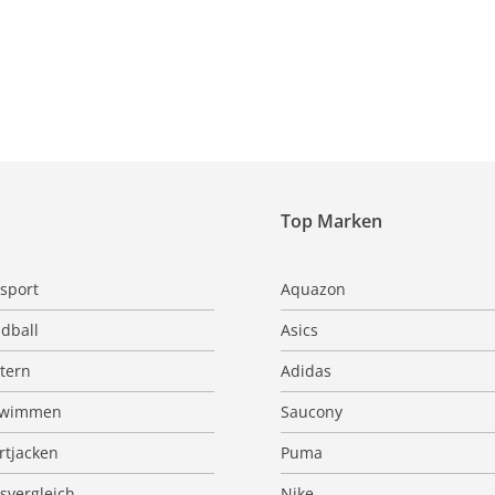
Top Marken
sport
Aquazon
dball
Asics
ttern
Adidas
hwimmen
Saucony
rtjacken
Puma
isvergleich
Nike