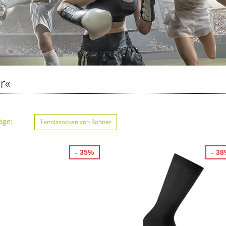
r«
äge:
Tennissocken von Rohner
- 35%
- 3