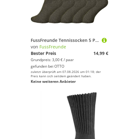
FussFreunde Tennissocken 5 Paar Sportsocken Bundeswehrsocken Herren Tennissocken khaki olivgrün (5 Paar) Vollfrotteefuß, umgenähter Rand, schwere Qualität
von
FussFreunde
Bester Preis
14,99 €
Grundpreis: 3,00 € / paar
gefunden bei
OTTO
zuletzt überprüft am 07.08.2026 um 01:18; der
Preis kann sich seitdem geändert haben.
Keine weiteren Anbieter