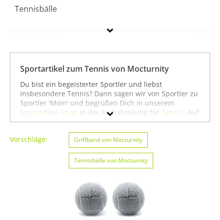
Tennisbälle
Mocturnity
Geschlecht
Sportartikel zum Tennis von Mocturnity
Preis
Du bist ein begeisterter Sportler und liebst
insbesondere Tennis? Dann sagen wir von Sportler zu
Farbe
Sportler 'Moin' und begrüßen Dich in unserem
Sportartikel-Shop
in der Fachabteilung für
Tennis
. Auf
dieser Seite findest Du unser gesamtes Sortiment der
Marke Mocturnity speziell für die Sportart Tennis. Du
Vorschläge:
kannst die Auswahl weiter einschränken, zum Beispiel
Griffband von Mocturnity
auf
American Football & Rugby von Mocturnity
oder
Angeln von Mocturnity
. Wenn Du dagegen nicht
Tennisbälle von Mocturnity
gezielt für die Sportart Tennis suchst, kannst Du Dich
auch auf unserer Seite mit sämtlichen Sportartikeln
von
Mocturnity
umsehen. Wir hoffen, dass Du bei uns
findest, was Du suchst, und wünschen Dir weiter viel
Spaß und Erfolg beim Tennis!