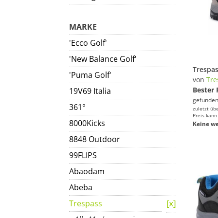
MARKE
'Ecco Golf'
'New Balance Golf'
Trespa
'Puma Golf'
von
Tre
Bester 
19V69 Italia
gefunden
361°
zuletzt üb
Preis kann
8000Kicks
Keine we
8848 Outdoor
99FLIPS
Abaodam
Abeba
Trespass