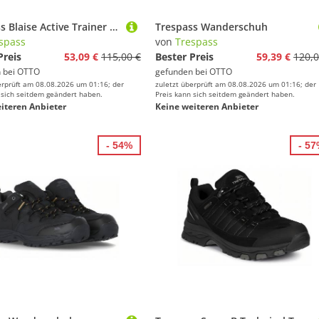
Trespass Blaise Active Trainer Sneaker
Trespass Wanderschuh
spass
von
Trespass
Preis
53,09 €
115,00 €
Bester Preis
59,39 €
120,0
 bei
OTTO
gefunden bei
OTTO
erprüft am 08.08.2026 um 01:16; der
zuletzt überprüft am 08.08.2026 um 01:16; der
 sich seitdem geändert haben.
Preis kann sich seitdem geändert haben.
iteren Anbieter
Keine weiteren Anbieter
- 54%
- 5