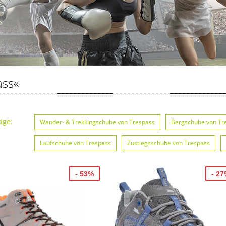
ass«
äge:
Wander- & Trekkingschuhe von Trespass
Bergschuhe von Tr
Laufschuhe von Trespass
Zustiegsschuhe von Trespass
- 53%
- 2