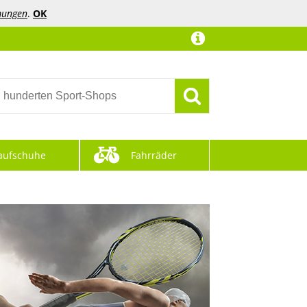
mungen
.
OK
aufschuhe
Fahrräder