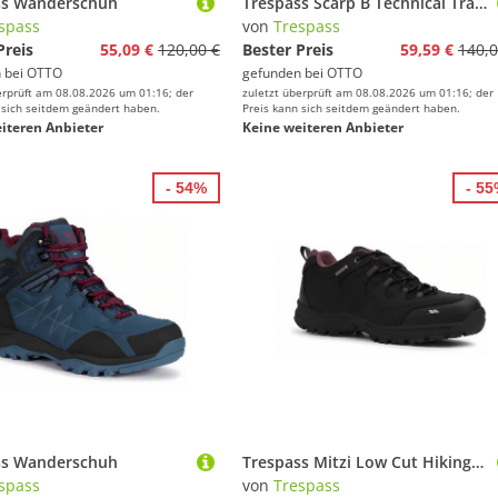
ss Wanderschuh
Trespass Scarp B Technical Trainer Sneaker
spass
von
Trespass
Preis
55,09 €
120,00 €
Bester Preis
59,59 €
140,0
 bei
OTTO
gefunden bei
OTTO
erprüft am 08.08.2026 um 01:16; der
zuletzt überprüft am 08.08.2026 um 01:16; der
 sich seitdem geändert haben.
Preis kann sich seitdem geändert haben.
iteren Anbieter
Keine weiteren Anbieter
- 54%
- 5
ss Wanderschuh
Trespass Mitzi Low Cut Hiking Shoe Sneaker
spass
von
Trespass