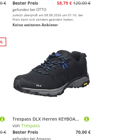
0 €
Bester Preis
58,79 €
120,00 €
gefunden bei
OTTO
zuletzt überprüft am 08.08.2026 um 01:16; der
Preis kann sich seitdem geändert haben.
Keine weiteren Anbieter
1%
Trespass DLX Herren KEYBOARDII Trekking- & Wanderhalbschuhe, Schwarz (Black Blk), 42 EU
von
Trespass
0 €
Bester Preis
70,00 €
gefunden bei
Amazon