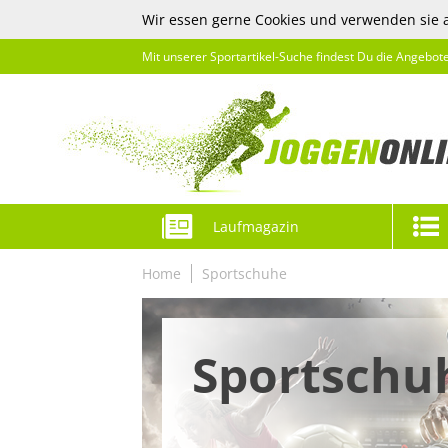
Wir essen gerne Cookies und verwenden sie 
Mit unserer Sportartikel-Suche findest Du die Angebot
Laufmagazin
Home
Sportschuhe
Sportschu