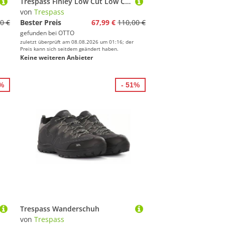
Trespass Finley Low Cut Low Cut Hiking Shoe Sneaker
von
Trespass
0 €
Bester Preis
67,99 €
110,00 €
gefunden bei
OTTO
zuletzt überprüft am 08.08.2026 um 01:16; der
Preis kann sich seitdem geändert haben.
Keine weiteren Anbieter
5%
- 51%
Trespass Wanderschuh
von
Trespass