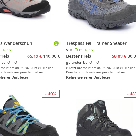
ss Wanderschuh
Trespass Fell Trainer Sneaker
spass
von
Trespass
Preis
65,19 €
140,00 €
Bester Preis
58,09 €
80,0
 bei
OTTO
gefunden bei
OTTO
erprüft am 08.08.2026 um 01:16; der
zuletzt überprüft am 08.08.2026 um 01:16; der
 sich seitdem geändert haben.
Preis kann sich seitdem geändert haben.
iteren Anbieter
Keine weiteren Anbieter
- 40%
- 4