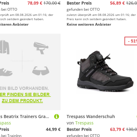
Preis
78,09 €
170,00 €
Bester Preis
56,89 €
126,0
 bei
OTTO
gefunden bei
OTTO
erprüft am 08.08.2026 um 01:16; der
zuletzt überprüft am 08.08.2026 um 01:16; der
 sich seitdem geändert haben.
Preis kann sich seitdem geändert haben.
iteren Anbieter
Keine weiteren Anbieter
- 5
Trespass Beatrix Trainers Grau EU 39 Frau
Trespass Wanderschuh
spass
von
Trespass
Preis
44,99 €
Bester Preis
63,79 €
130,0
 bei
TrainInn
gefunden bei
OTTO