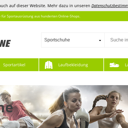
auch auf dieser Website. Mehr dazu in unseren
Datenschutzbestim
e für Sportausrüstung aus hunderten Online-Shops.
Sportschuhe
Sportartikel
Laufbekleidung
L
he