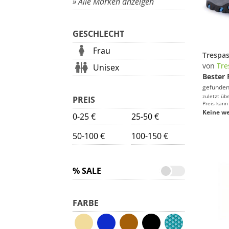
» Alle Marken anzeigen
GESCHLECHT
Frau
Trespa
von
Tre
Unisex
Bester 
gefunden
zuletzt üb
PREIS
Preis kann
Keine we
0-25 €
25-50 €
50-100 €
100-150 €
% SALE
FARBE