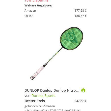
16% Ersparnis
Weitere Angebote:
Amazon
177,58 €
OTTO
188,87 €
DUNLOP Dunlop Dunlop Nitro-Star Badminton, Black/Yellow, One Size Dunlop Dunlop Nitro-Star Badminton, Black/Yellow, One Size
von
Dunlop Sports
Bester Preis
34,99 €
gefunden bei
Amazon
zuletzt überprüft am 27.09.2025 um 00:03; der