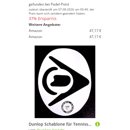
gefunden bei
Padel-Point
zuletzt überprüft am 07.08.2026 um 00:40; der
Preis kann sich seitdem geändert haben.
37% Ersparnis
Weitere Angebote:
Amazon
47,17 €
Amazon
47,17 €
Dunlop Schablone für Tennisschläger