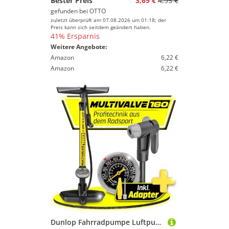
Bester Preis
3,69 €
4,95 €
gefunden bei
OTTO
zuletzt überprüft am 07.08.2026 um 01:18; der
Preis kann sich seitdem geändert haben.
41% Ersparnis
Weitere Angebote:
Amazon
6,22 €
Amazon
6,22 €
Dunlop Fahrradpumpe Luftpumpe Fahrrad alle Ventile -Premium Standpumpe Fahrrad aus Aluminium bis 11 bar für Schrader, Presto und französisches Ventil - Bike Pump mit Manometer und 2in1 Adapter Pumpe