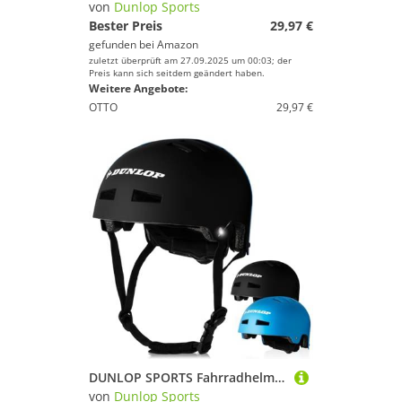
von
Dunlop Sports
Bester Preis
29,97 €
gefunden bei
Amazon
zuletzt überprüft am 27.09.2025 um 00:03; der
Preis kann sich seitdem geändert haben.
Weitere Angebote:
OTTO
29,97 €
DUNLOP SPORTS Fahrradhelm Kinder Jugendliche Erwachsene - Test Sehr Gut - Leichter robuster Urban Allrounder Helm, 14 Fach belüftet, Schnellverschluss, Auto Kopfanpassung (Schwarz, S (48-53cm))
von
Dunlop Sports