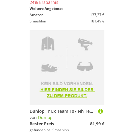
24% Ersparnis
Weitere Angebote:
Amazon
137,37 €
SmashInn
181,49 €
Dunlop Tr Lx Team 107 Nh Tennis Racket Silber 3
von
Dunlop
Bester Preis
81,99 €
gefunden bei
SmashInn