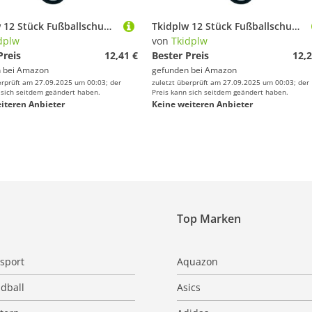
Tkidplw 12 Stück Fußballschuh-Stollen, Fußball-Spikes, 6 mm Gewinde, Stollen, Schraubstollen, langlebige Spikes
Tkidplw 12 Stück Fußballschuh-Stollen, Fußball-Spikes, 6 mm Gewinde, Stollen, Schraubstollen, langlebige Spikes
dplw
von
Tkidplw
Preis
12,41 €
Bester Preis
12,2
 bei
Amazon
gefunden bei
Amazon
erprüft am 27.09.2025 um 00:03; der
zuletzt überprüft am 27.09.2025 um 00:03; der
 sich seitdem geändert haben.
Preis kann sich seitdem geändert haben.
iteren Anbieter
Keine weiteren Anbieter
Top Marken
sport
Aquazon
dball
Asics