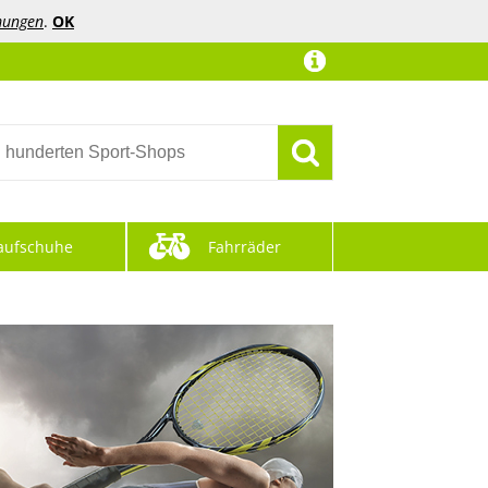
mungen
.
OK
aufschuhe
Fahrräder