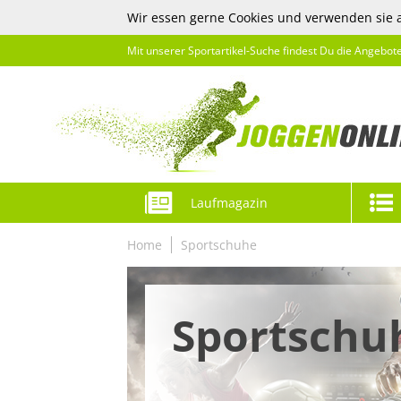
Wir essen gerne Cookies und verwenden sie 
Mit unserer Sportartikel-Suche findest Du die Angebot
Laufmagazin
Home
Sportschuhe
Sportschu