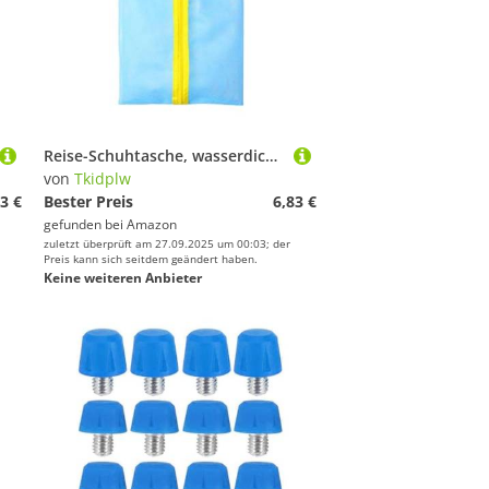
Reise-Schuhtasche, wasserdicht, Organizer, staubdichte Aufbewahrung, Reißverschluss, Tasche für Fitnessstudio, Wandern, Camping, staubdichte Schuhe, Aufbewahrung, Organizer, wasserdicht, Blauer und
von
Tkidplw
3 €
Bester Preis
6,83 €
gefunden bei
Amazon
zuletzt überprüft am 27.09.2025 um 00:03; der
Preis kann sich seitdem geändert haben.
Keine weiteren Anbieter