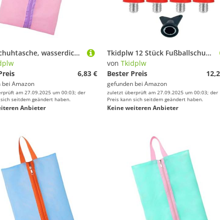
Reise-Schuhtasche, wasserdicht, Organizer, staubdichte Aufbewahrung, Reißverschluss, Tasche für Fitnessstudio, Wandern, Camping, staubdichte Schuhe, Aufbewahrung, Organizer, wasserdicht, e
Tkidplw 12 Stück Fußballschuh-Stollen, Fußball-Spikes, 6 mm Gewinde, Stollen, Schraubstollen, langlebige Spikes
dplw
von
Tkidplw
Preis
6,83 €
Bester Preis
12,2
 bei
Amazon
gefunden bei
Amazon
erprüft am 27.09.2025 um 00:03; der
zuletzt überprüft am 27.09.2025 um 00:03; der
 sich seitdem geändert haben.
Preis kann sich seitdem geändert haben.
iteren Anbieter
Keine weiteren Anbieter