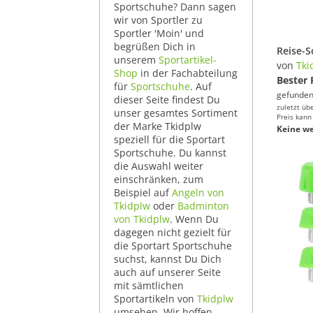
Sportschuhe? Dann sagen
wir von Sportler zu
Sportler 'Moin' und
begrüßen Dich in
unserem
Sportartikel-
von
Tki
Shop
in der Fachabteilung
Bester 
für
Sportschuhe
. Auf
gefunden
dieser Seite findest Du
zuletzt üb
unser gesamtes Sortiment
Preis kann
der Marke Tkidplw
Keine we
speziell für die Sportart
Sportschuhe. Du kannst
die Auswahl weiter
einschränken, zum
Beispiel auf
Angeln von
Tkidplw
oder
Badminton
von Tkidplw
. Wenn Du
dagegen nicht gezielt für
die Sportart Sportschuhe
suchst, kannst Du Dich
auch auf unserer Seite
mit sämtlichen
Sportartikeln von
Tkidplw
umsehen. Wir hoffen,