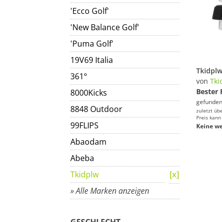
'Ecco Golf'
'New Balance Golf'
'Puma Golf'
19V69 Italia
361°
von
Tki
Bester 
8000Kicks
gefunden
8848 Outdoor
zuletzt üb
Preis kann
99FLIPS
Keine we
Abaodam
Abeba
Tkidplw
» Alle Marken anzeigen