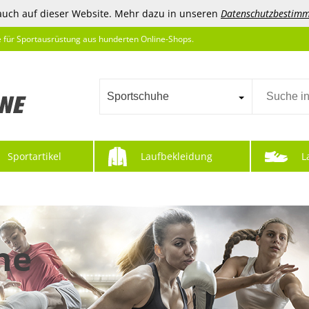
auch auf dieser Website. Mehr dazu in unseren
Datenschutzbestim
e für Sportausrüstung aus hunderten Online-Shops.
Sportschuhe
Sportartikel
Laufbekleidung
L
he