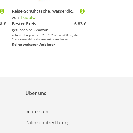
Reise-Schuhtasche, wasserdicht, Organizer, staubdichte Aufbewahrung, Reißverschluss, Tasche für Fitnessstudio, Wandern, Camping, staubdichte Schuhe, Aufbewahrung, Organizer, wasserdicht, F
von
Tkidplw
8 €
Bester Preis
6,83 €
gefunden bei
Amazon
zuletzt überprüft am 27.09.2025 um 00:03; der
Preis kann sich seitdem geändert haben.
Keine weiteren Anbieter
Über uns
Impressum
Datenschutzerklärung