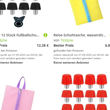
Tkidplw 12 Stück Fußballschuh-Stollen, Fußball-Spikes, 6 mm Gewinde, Stollen, Schraubstollen, langlebige Spikes
Reise-Schuhtasche, wasserdicht, Organizer, staubdichte Aufbewahrung, Reißverschluss, Tasche für Fitnessstudio, Wandern, Camping, staubdichte Schuhe, Aufbewahrung, Organizer, wasserdicht, Gelber und
dplw
von
Tkidplw
Preis
12,28 €
Bester Preis
6,8
 bei
Amazon
gefunden bei
Amazon
erprüft am 27.09.2025 um 00:03; der
zuletzt überprüft am 27.09.2025 um 00:03; der
 sich seitdem geändert haben.
Preis kann sich seitdem geändert haben.
iteren Anbieter
Keine weiteren Anbieter