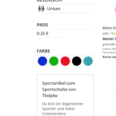
GESCHLECHT
Unisex
PREIS
0-25 €
von
Tki
Bester 
gefunden
zuletzt üb
FARBE
Preis kann
Keine we
Sportartikel zum
Sportschuhe von
Tkidplw
Du bist ein begeisterter
Sportler und liebst
insbesondere