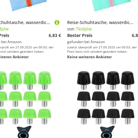
Reise-Schuhtasche, wasserdicht, Organizer, staubdichte Aufbewahrung, Reißverschluss, Tasche für Fitnessstudio, Wandern, Camping, staubdichte Schuhe, Aufbewahrung, Organizer, wasserdicht, h
Reise-Schuhtasche, wasserdicht, Organizer, staubdichte Aufbewahrung, Reißverschluss, Tasche für Fitnessstudio, Wandern, Camping, staubdichte Schuhe, Aufbewahrung, Organizer, wasserdicht, g
dplw
von
Tkidplw
Preis
6,83 €
Bester Preis
6,8
 bei
Amazon
gefunden bei
Amazon
erprüft am 27.09.2025 um 00:03; der
zuletzt überprüft am 27.09.2025 um 00:03; der
 sich seitdem geändert haben.
Preis kann sich seitdem geändert haben.
iteren Anbieter
Keine weiteren Anbieter