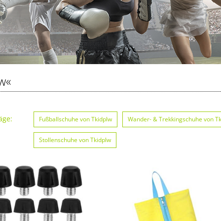
w«
äge:
Fußballschuhe von Tkidplw
Wander- & Trekkingschuhe von Tk
Stollenschuhe von Tkidplw