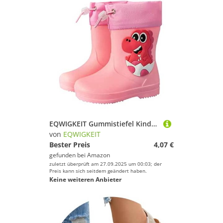
EQWIGKEIT Gummistiefel Kinder Barfußschuhe Kurze Gummischuhe rutschfest Regenschuhe Regenstiefel wasserdichte Stiefel Cartoon Gummi Babyschuhe Federleicht Gartenstiefel,für Jungen Und Mädchen
von
EQWIGKEIT
Bester Preis
4,07 €
gefunden bei
Amazon
zuletzt überprüft am 27.09.2025 um 00:03; der
Preis kann sich seitdem geändert haben.
Keine weiteren Anbieter