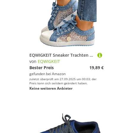
Reitschuhe von EQWIGKEIT
Laufschuhe von EQWIGKEIT
Barfußschuhe von EQWIGKEIT
Hallenschuhe von EQWIGKEIT
Segelschuhe von EQWIGKEIT
EQWIGKEIT Sneaker Trachten Damen Bequeme Turnschuhe Flache Brautschuhe Leichte Elegante Freizeitschuhe Bestickte Hochzeitsschuhe Atmungsaktive Sommerschuhe Lässige WalkingschuheGr. 37-40EU
von
EQWIGKEIT
Bester Preis
19,89 €
gefunden bei
Amazon
zuletzt überprüft am 27.09.2025 um 00:03; der
Preis kann sich seitdem geändert haben.
Keine weiteren Anbieter