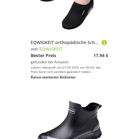
EQWIGKEIT orthopädische Schuhe, Orthopädische Schuhe Damen Mesh Atmungsaktive Hausschuhe Air Cushion Slip On Diabetiker Wanderschuhe Sommer Leichte Slippers rutschfest Pantoffeln Freizeit Sportschuhe
von
EQWIGKEIT
Bester Preis
17,94 €
gefunden bei
Amazon
zuletzt überprüft am 27.09.2025 um 00:03; der
Preis kann sich seitdem geändert haben.
Keine weiteren Anbieter