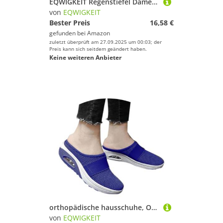
EQWIGKEIT Regenstiefel Damen, Regenstiefel Damen Leicht Stiefeletten Gummi Reitstiefel Anti-Rutsch wasserdichte Schuhe Bequem Gummischuhe Halbhoch Regenschuhe Outdoor Gummistiefel Gartenschuhe
von
EQWIGKEIT
Bester Preis
16,58 €
gefunden bei
Amazon
zuletzt überprüft am 27.09.2025 um 00:03; der
Preis kann sich seitdem geändert haben.
Keine weiteren Anbieter
orthopädische hausschuhe, Orthopädische Schuhe Damen Mesh Atmungsaktive Hausschuhe Air Cushion Slip On Diabetiker Wanderschuhe Sommer Leichte Slippers Rutschfest Pantoffeln Freizeit Sportschuhe
von
EQWIGKEIT