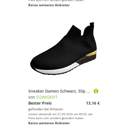
Preis kann sich seitdem geändert haben.
Keine weiteren Anbieter
Sneaker Damen Schwarz, Slip On Bequem Mesh Gedämpft Air Schuhe Sportschuhe Leichte, Atmungsaktive Freizeitschuhe, Fitness Gym Laufschuhe Outdoor Plateau Trainingsschuhe
von
EQWIGKEIT
Bester Preis
13,16 €
gefunden bei
Amazon
zuletzt überprüft am 27.09.2025 um 00:03; der
Preis kann sich seitdem geändert haben.
Keine weiteren Anbieter