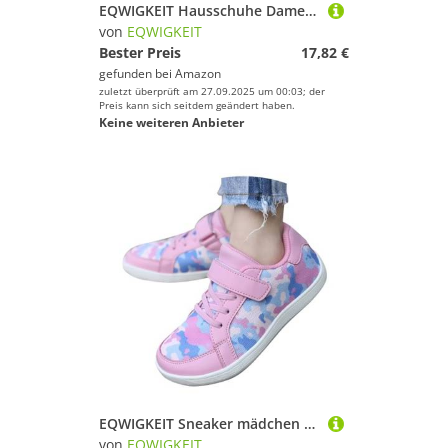
EQWIGKEIT Hausschuhe Damen, Orthopädische Schuhe Damen Mesh Atmungsaktive Hausschuhe Air Cushion Slip On Diabetiker Wanderschuhe Sommer Leichte Slippers rutschfest Pantoffeln Freizeit Sportschuhe
von
EQWIGKEIT
Bester Preis
17,82 €
gefunden bei
Amazon
zuletzt überprüft am 27.09.2025 um 00:03; der
Preis kann sich seitdem geändert haben.
Keine weiteren Anbieter
EQWIGKEIT Sneaker mädchen 28, Barfußschuhe Kinder Leicht Sneaker Junge Mädchen Barfussschuhe Unisex Sportschuhe Breite Trekkingschuhe rutschfest Atmungsaktiv Sommerschuhe Laufschuhe
von
EQWIGKEIT