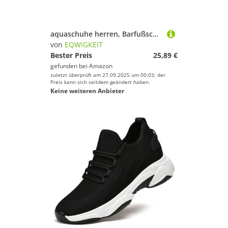
aquaschuhe herren, Barfußschuhe Herren Rutschfeste Aquaschuhe Outdoor Strandschuhe Atmungsaktiv Unisex Badeschuhe Wasserschuhe Sommer Schwimmschuhe Leicht Schnelltrockend Tauchschuhe Surfschuhe
von
EQWIGKEIT
Bester Preis
25,89 €
gefunden bei
Amazon
zuletzt überprüft am 27.09.2025 um 00:03; der
Preis kann sich seitdem geändert haben.
Keine weiteren Anbieter