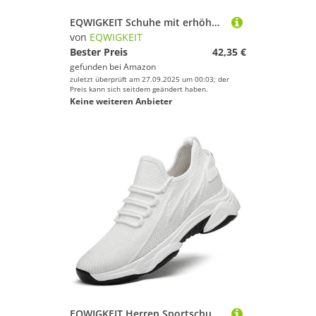
EQWIGKEIT Schuhe mit erhöhung Herren 10cm, Elevate Shoes Herren 6-10cm Unsichtbare Höhenerhöhung Sportschuhe Leichte Orthopädische Schuhe Sneaker Erhöhung Turnschuhe Bequeme Walkingschuhe
von
EQWIGKEIT
Bester Preis
42,35 €
gefunden bei
Amazon
zuletzt überprüft am 27.09.2025 um 00:03; der
Preis kann sich seitdem geändert haben.
Keine weiteren Anbieter
EQWIGKEIT Herren Sportschuhe, Elevate Shoes Herren 6-10cm Unsichtbare Höhenerhöhung Sportschuhe Leichte Orthopädische Schuhe Sneaker Erhöhung Turnschuhe Bequeme Walkingschuhe