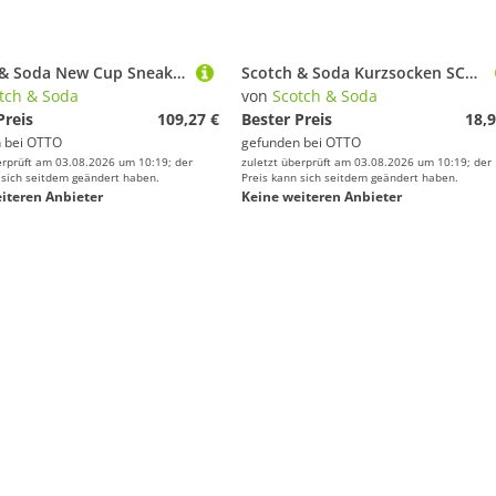
Scotch & Soda New Cup Sneaker
Scotch & Soda Kurzsocken SCSO Dip Toe Sneaker Socks 4P (4-Paar, 4er-Pack)
tch & Soda
von
Scotch & Soda
Preis
109,27 €
Bester Preis
18,9
 bei
OTTO
gefunden bei
OTTO
erprüft am 03.08.2026 um 10:19; der
zuletzt überprüft am 03.08.2026 um 10:19; der
 sich seitdem geändert haben.
Preis kann sich seitdem geändert haben.
iteren Anbieter
Keine weiteren Anbieter