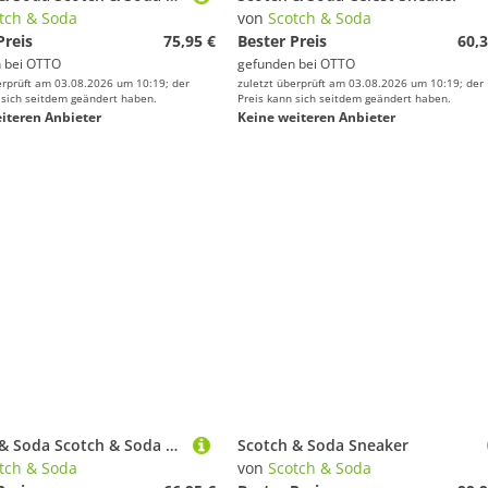
tch & Soda
von
Scotch & Soda
Preis
75,95 €
Bester Preis
60,3
 bei
OTTO
gefunden bei
OTTO
erprüft am 03.08.2026 um 10:19; der
zuletzt überprüft am 03.08.2026 um 10:19; der
 sich seitdem geändert haben.
Preis kann sich seitdem geändert haben.
iteren Anbieter
Keine weiteren Anbieter
Scotch & Soda Scotch & Soda Sneaker Veloursleder/Mesh Sneaker
Scotch & Soda Sneaker
tch & Soda
von
Scotch & Soda