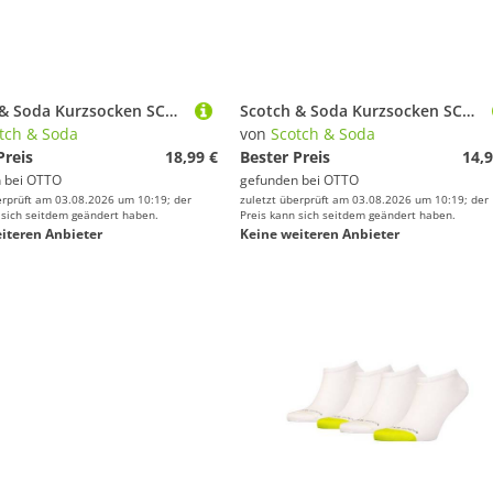
Scotch & Soda Kurzsocken SCSO Dip Toe Sneaker Socks 4P (4-Paar, 4er-Pack)
Scotch & Soda Kurzsocken SCSO Dip Toe Sneaker Socks 6P (6-Paar, 6er-Pack)
tch & Soda
von
Scotch & Soda
Preis
18,99 €
Bester Preis
14,9
 bei
OTTO
gefunden bei
OTTO
erprüft am 03.08.2026 um 10:19; der
zuletzt überprüft am 03.08.2026 um 10:19; der
 sich seitdem geändert haben.
Preis kann sich seitdem geändert haben.
iteren Anbieter
Keine weiteren Anbieter