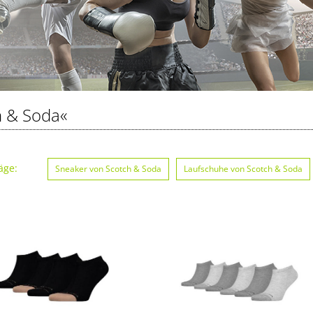
h & Soda«
äge:
Sneaker von Scotch & Soda
Laufschuhe von Scotch & Soda