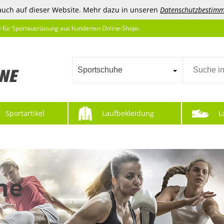
auch auf dieser Website. Mehr dazu in unseren
Datenschutzbestim
e für Sportausrüstung aus hunderten Online-Shops.
Sportschuhe
Sportartikel
Laufbekleidung
L
he