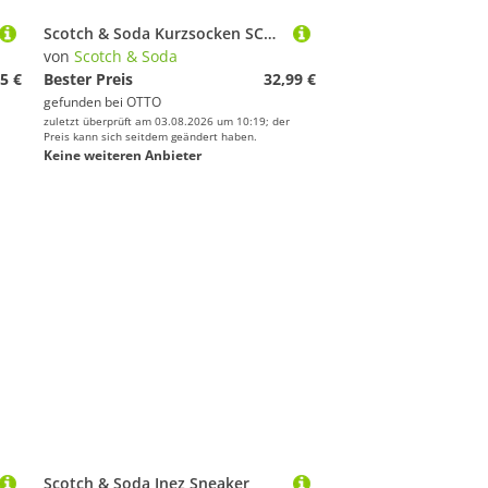
Scotch & Soda Kurzsocken SCSO Dip Toe Sneaker Socks 8P (8-Paar, 8er-Pack)
von
Scotch & Soda
5 €
Bester Preis
32,99 €
gefunden bei
OTTO
zuletzt überprüft am 03.08.2026 um 10:19; der
Preis kann sich seitdem geändert haben.
Keine weiteren Anbieter
Scotch & Soda Inez Sneaker