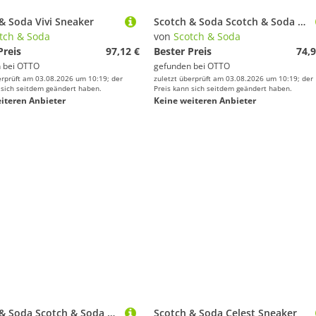
& Soda Vivi Sneaker
Scotch & Soda Scotch & Soda Sneaker Lederimitat Sneaker
tch & Soda
von
Scotch & Soda
Preis
97,12 €
Bester Preis
74,9
 bei
OTTO
gefunden bei
OTTO
erprüft am 03.08.2026 um 10:19; der
zuletzt überprüft am 03.08.2026 um 10:19; der
 sich seitdem geändert haben.
Preis kann sich seitdem geändert haben.
iteren Anbieter
Keine weiteren Anbieter
Scotch & Soda Scotch & Soda Sneaker Lederimitat Sneaker
Scotch & Soda Celest Sneaker