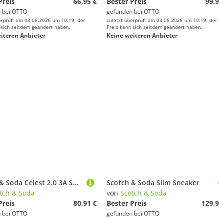
Preis
66,95 €
Bester Preis
99,9
 bei
OTTO
gefunden bei
OTTO
erprüft am 03.08.2026 um 10:19; der
zuletzt überprüft am 03.08.2026 um 10:19; der
 sich seitdem geändert haben.
Preis kann sich seitdem geändert haben.
iteren Anbieter
Keine weiteren Anbieter
Scotch & Soda Celest 2.0 3A Sneaker
Scotch & Soda Slim Sneaker
tch & Soda
von
Scotch & Soda
Preis
80,91 €
Bester Preis
129,9
 bei
OTTO
gefunden bei
OTTO