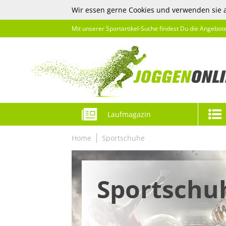
Wir essen gerne Cookies und verwenden sie 
Mit unserer Sportartikel-Suche findest Du die Angebot
Laufmagazin
Home
Sportschuhe
Sportschu