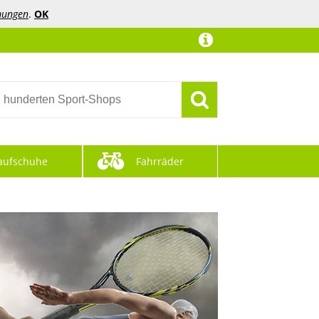
mungen
.
OK
aufschuhe
Fahrräder