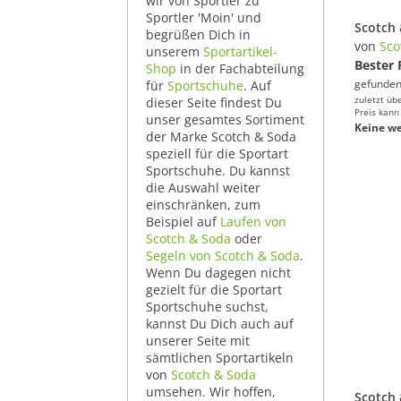
wir von Sportler zu
Sportler 'Moin' und
Scotch 
begrüßen Dich in
von
Sco
unserem
Sportartikel-
Bester 
Shop
in der Fachabteilung
gefunden
für
Sportschuhe
. Auf
zuletzt üb
dieser Seite findest Du
Preis kann
unser gesamtes Sortiment
Keine we
der Marke Scotch & Soda
speziell für die Sportart
Sportschuhe. Du kannst
die Auswahl weiter
einschränken, zum
Beispiel auf
Laufen von
Scotch & Soda
oder
Segeln von Scotch & Soda
.
Wenn Du dagegen nicht
gezielt für die Sportart
Sportschuhe suchst,
kannst Du Dich auch auf
unserer Seite mit
sämtlichen Sportartikeln
von
Scotch & Soda
umsehen. Wir hoffen,