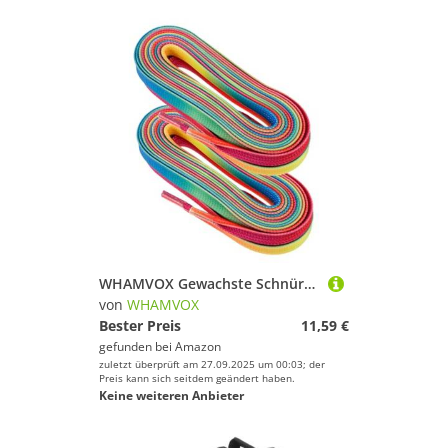
WHAMVOX Gewachste Schnürsenkel Für Hockey Schlittschuhe Rollschuhe Und Eiskunstlauf Leicht Elastisch Langlebig Feiner Handwerkskunst Gefertigt Für EIS Und Rollsportarten
von
WHAMVOX
Bester Preis
11,59 €
gefunden bei
Amazon
zuletzt überprüft am 27.09.2025 um 00:03; der
Preis kann sich seitdem geändert haben.
Keine weiteren Anbieter