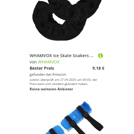
Fußballschuhe von WHAMVOX
Laufschuhe von WHAMVOX
Fitnessschuhe von WHAMVOX
Stollenschuhe von WHAMVOX
Skischuhe von WHAMVOX
WHAMVOX Ice Skate Soakers Schlittschuh Schutz EIS Kufen Schoner für Eishockey Kunstlauf und Geschwindigkeitsschlittschuhe Strapazierfähige Kufenabdeckungen mit Weichem Futter für
von
WHAMVOX
Bester Preis
9,18 €
gefunden bei
Amazon
zuletzt überprüft am 27.09.2025 um 00:03; der
Preis kann sich seitdem geändert haben.
Keine weiteren Anbieter