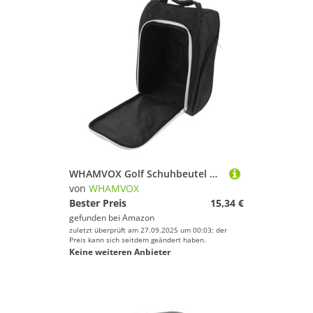
WHAMVOX Golf Schuhbeutel mit Reißverschluss Kompakte Golfschuh Aufbewahrungstasche für Herren Vielseitige Reise Schuhtasche Tragbarer Organizer für Sport Freizeitschuhe
von
WHAMVOX
Bester Preis
15,34 €
gefunden bei
Amazon
zuletzt überprüft am 27.09.2025 um 00:03; der
Preis kann sich seitdem geändert haben.
Keine weiteren Anbieter