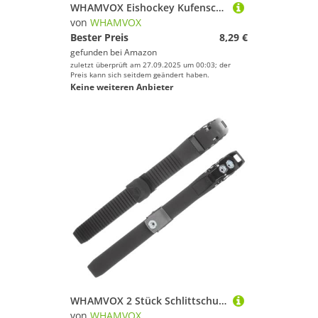
WHAMVOX Eishockey Kufenschoner aus Strapazierfähigem Mikrofaser Material rutschfeste Schutzabdeckungen für Schlittschuhe Schlittschuh Kufenblattschutz Schwarz S Verlängerter Schärfe
von
WHAMVOX
Bester Preis
8,29 €
gefunden bei
Amazon
zuletzt überprüft am 27.09.2025 um 00:03; der
Preis kann sich seitdem geändert haben.
Keine weiteren Anbieter
WHAMVOX 2 Stück Schlittschuhschnalle Rollschuhschuhe Schlittschuhriemen Rollschuhschuhe Rollschuhriemen Rollschuhlaufen Rollschuhschnalle Verstellbarer Schlittschuh Innenschlüssel Pp
von
WHAMVOX