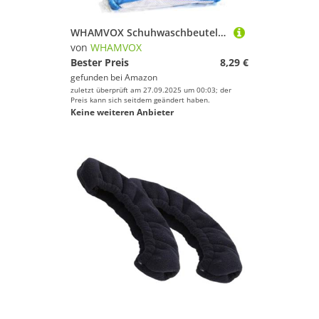
WHAMVOX Schuhwaschbeutel aus Dickem Atmungsaktivem Mesh mit Reißverschluss Großer Kapazität Waschmaschinengeeignet Schuhaufbewahrung und Organizer für Sneaker für Reisen und Wäschepflege
von
WHAMVOX
Bester Preis
8,29 €
gefunden bei
Amazon
zuletzt überprüft am 27.09.2025 um 00:03; der
Preis kann sich seitdem geändert haben.
Keine weiteren Anbieter