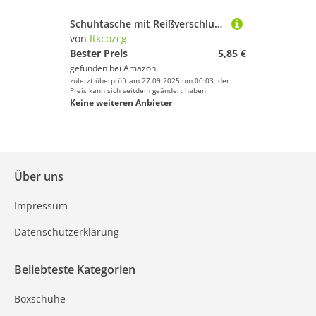
Schuhtasche mit Reißverschluss – tragbare Sneaker-Aufbewahrung für Reisen, Fitnessstudio, Outdoor-Aktivitäten, staubdicht, Schuh-Aufbewahrungstasche, Organizer, wasserdicht, D, Einheitsgröße
von
Itkcozcg
Bester Preis
5,85 €
gefunden bei
Amazon
zuletzt überprüft am 27.09.2025 um 00:03; der
Preis kann sich seitdem geändert haben.
Keine weiteren Anbieter
Über uns
Impressum
Datenschutzerklärung
Beliebteste Kategorien
Boxschuhe