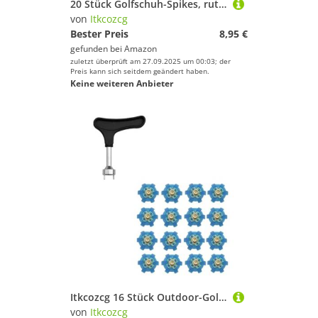
20 Stück Golfschuh-Spikes, rutschfeste Golfstift-Ersatznieten, schnelle Drehschraube, rutschfester Golfstift, schnelle Drehschraube
von
Itkcozcg
Bester Preis
8,95 €
gefunden bei
Amazon
zuletzt überprüft am 27.09.2025 um 00:03; der
Preis kann sich seitdem geändert haben.
Keine weiteren Anbieter
Itkcozcg 16 Stück Outdoor-Golfschuh-Spikes, Ersatz-Nieten, rutschfeste Spikes, schnelle Drehung, Stollen, Golfschuhe, Zubehör, schneller Ersatz, Golfschuh-Zubehör
von
Itkcozcg