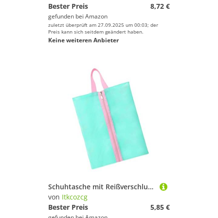
Bester Preis
8,72 €
gefunden bei
Amazon
zuletzt überprüft am 27.09.2025 um 00:03; der
Preis kann sich seitdem geändert haben.
Keine weiteren Anbieter
Schuhtasche mit Reißverschluss – tragbare Sneaker-Aufbewahrung für Reisen, Fitnessstudio, Outdoor-Aktivitäten, staubdicht, Schuh-Aufbewahrungstasche, Organizer, wasserdicht, C, Einheitsgröße
von
Itkcozcg
Bester Preis
5,85 €
gefunden bei
Amazon