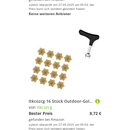
zuletzt überprüft am 27.09.2025 um 00:03; der
Preis kann sich seitdem geändert haben.
Keine weiteren Anbieter
Itkcozcg 16 Stück Outdoor-Golfschuh-Spikes, Ersatz-Nieten, rutschfeste Spikes, schnelle Drehung, Stollen, Golfschuhe, Zubehör, schneller Ersatz, Golfschuh-Zubehör
von
Itkcozcg
Bester Preis
8,72 €
gefunden bei
Amazon
zuletzt überprüft am 27.09.2025 um 00:03; der
Preis kann sich seitdem geändert haben.