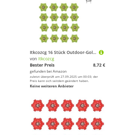
Itkcozcg 16 Stück Outdoor-Golfschuh-Spikes, Ersatz-Nieten, rutschfeste Spikes, schnelle Drehung, Stollen, Golfschuhe, Zubehör, schneller Ersatz, Golfschuh-Zubehör
von
Itkcozcg
Bester Preis
8,72 €
gefunden bei
Amazon
zuletzt überprüft am 27.09.2025 um 00:03; der
Preis kann sich seitdem geändert haben.
Keine weiteren Anbieter