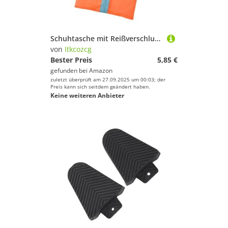
Schuhtasche mit Reißverschluss – tragbare Sneaker-Aufbewahrung für Reisen, Fitnessstudio, Outdoor-Aktivitäten, staubdicht, Schuh-Aufbewahrungstasche, Organizer, wasserdicht, B, Einheitsgröße
von
Itkcozcg
Bester Preis
5,85 €
gefunden bei
Amazon
zuletzt überprüft am 27.09.2025 um 00:03; der
Preis kann sich seitdem geändert haben.
Keine weiteren Anbieter