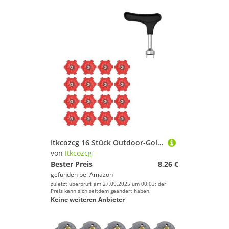
Itkcozcg 16 Stück Outdoor-Golfschuh-Spikes, Ersatz-Nieten, rutschfeste Spikes, schnelle Drehung, Stollen, Golfschuhe, Zubehör, schneller Ersatz, Golfschuh-Zubehör
von
Itkcozcg
Bester Preis
8,26 €
gefunden bei
Amazon
zuletzt überprüft am 27.09.2025 um 00:03; der
Preis kann sich seitdem geändert haben.
Keine weiteren Anbieter