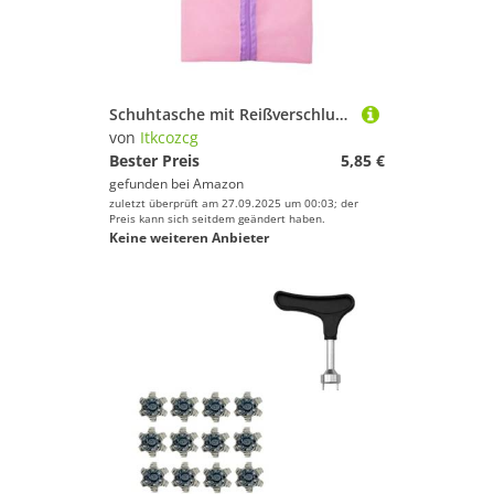
Schuhtasche mit Reißverschluss – tragbare Sneaker-Aufbewahrung für Reisen, Fitnessstudio, Outdoor-Aktivitäten, staubdicht, Schuh-Aufbewahrungstasche, Organizer, wasserdicht, a, Einheitsgröße
von
Itkcozcg
Bester Preis
5,85 €
gefunden bei
Amazon
zuletzt überprüft am 27.09.2025 um 00:03; der
Preis kann sich seitdem geändert haben.
Keine weiteren Anbieter