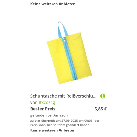
Keine weiteren Anbieter
Schuhtasche mit Reißverschluss – tragbare Sneaker-Aufbewahrung für Reisen, Fitnessstudio, Outdoor-Aktivitäten, staubdicht, Schuh-Aufbewahrungstasche, Organizer, wasserdicht, Gelber und blauer Gürtel
von
Itkcozcg
Bester Preis
5,85 €
gefunden bei
Amazon
zuletzt überprüft am 27.09.2025 um 00:03; der
Preis kann sich seitdem geändert haben.
Keine weiteren Anbieter