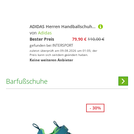
ADIDAS Herren Handballschuhe Novaflight 2 Indoor
von
Adidas
Bester Preis
79,90 €
110,00 €
gefunden bei
INTERSPORT
zuletzt überprüft am 09.08.2026 um 01:05; der
Preis kann sich seitdem geändert haben.
Keine weiteren Anbieter
Barfußschuhe
Hi
stöber
- 30%