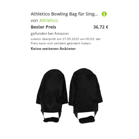
Athletico Bowling Bag für Single Ball - Single Ball Einkaufstasche mit gepolstertem Ballhalter - Für ein Paar Bowlingschuhe bis Herrengröße 14 (Rosa)
von
Athletico
Bester Preis
36,72 €
gefunden bei
Amazon
zuletzt überprüft am 27.09.2025 um 00:03; der
Preis kann sich seitdem geändert haben.
Keine weiteren Anbieter