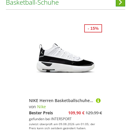
Basketball-Schuhe
Hi
stöber
- 15%
NIKE Herren Basketballschuhe Jordan Max Aura 7 Men's Shoes
von
Nike
Bester Preis
109,90 €
129,99 €
gefunden bei
INTERSPORT
zuletzt überprüft am 09.08.2026 um 01:05; der
Preis kann sich seitdem geändert haben.