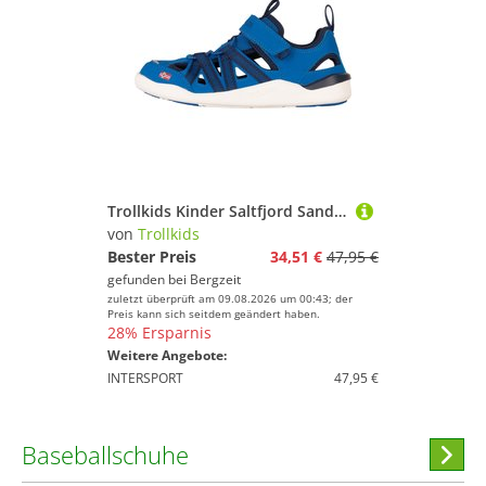
Trollkids Kinder Saltfjord Sandale
von
Trollkids
Bester Preis
34,51 €
47,95 €
gefunden bei
Bergzeit
zuletzt überprüft am 09.08.2026 um 00:43; der
Preis kann sich seitdem geändert haben.
28% Ersparnis
Weitere Angebote:
INTERSPORT
47,95 €
Baseballschuhe
Hi
stöber