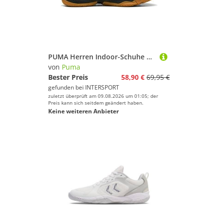
Schlittschuhe
Segelschuhe
Skischuhe
Sneaker
Snowboardschuhe
PUMA Herren Indoor-Schuhe Solarflash III
von
Puma
Stollenschuhe
Bester Preis
58,90 €
69,95 €
Volleyballschuhe
gefunden bei
INTERSPORT
Wander- & Trekkingschuhe
zuletzt überprüft am 09.08.2026 um 01:05; der
Preis kann sich seitdem geändert haben.
Zustiegsschuhe
Keine weiteren Anbieter
Marke
Geschlecht
Preis
% Sale
Farbe