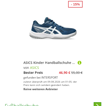
- 15%
ASICS Kinder Handballschuhe UPCOURT 6 GS
von
ASICS
Bester Preis
46,90 €
55,00 €
gefunden bei
INTERSPORT
zuletzt überprüft am 09.08.2026 um 01:05; der
Preis kann sich seitdem geändert haben.
Keine weiteren Anbieter
Fußballschuhe
Hi