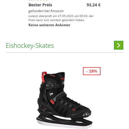
Bester Preis
93,24 €
gefunden bei
Amazon
zuletzt überprüft am 27.09.2025 um 00:03; der
Preis kann sich seitdem geändert haben.
Keine weiteren Anbieter
Eishockey-Skates
Hi
stöber
- 18%