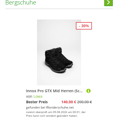
Bergschuhe
Hi
stöber
- 30%
Innox Pro GTX Mid Herren (Schwarz/Grau)
von
Lowa
Bester Preis
140,00 €
200,00 €
gefunden bei
Wanderschuhe.net
zuletzt überprüft am 09.08.2026 um 00:01; der
Preis kann sich seitdem geändert haben.