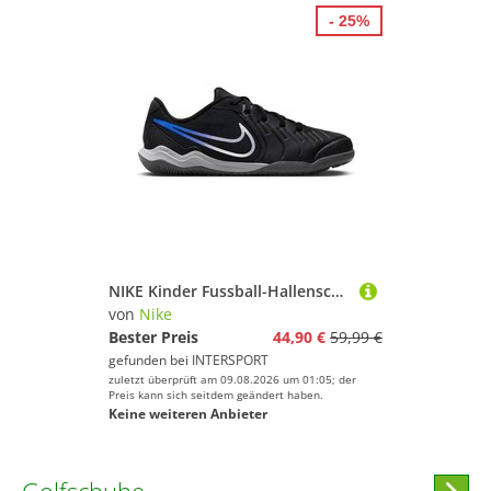
- 25%
NIKE Kinder Fussball-Hallenschuhe JR LEGEND 10 ACADEMY IC
von
Nike
Bester Preis
44,90 €
59,99 €
gefunden bei
INTERSPORT
zuletzt überprüft am 09.08.2026 um 01:05; der
Preis kann sich seitdem geändert haben.
Keine weiteren Anbieter
Hi