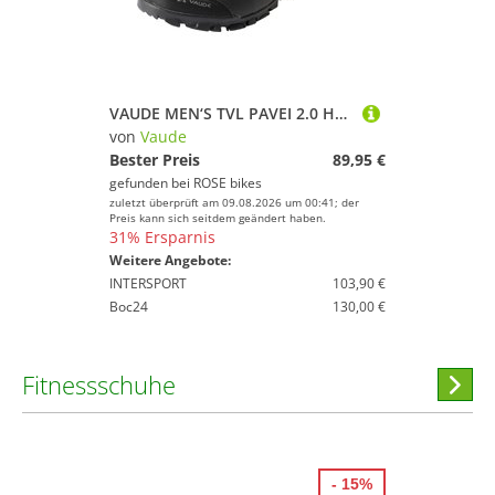
VAUDE MEN‘S TVL PAVEI 2.0 Herren Trekkingschuhe
von
Vaude
Bester Preis
89,95 €
gefunden bei
ROSE bikes
zuletzt überprüft am 09.08.2026 um 00:41; der
Preis kann sich seitdem geändert haben.
31% Ersparnis
Weitere Angebote:
INTERSPORT
103,90 €
Boc24
130,00 €
Fitnessschuhe
Hi
stöber
- 15%