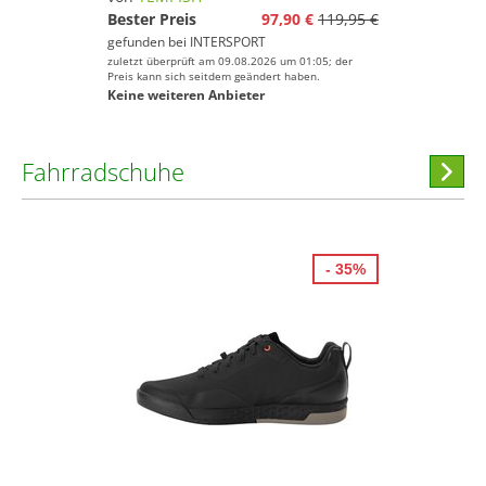
Bester Preis
97,90 €
119,95 €
gefunden bei
INTERSPORT
zuletzt überprüft am 09.08.2026 um 01:05; der
Preis kann sich seitdem geändert haben.
Keine weiteren Anbieter
Fahrradschuhe
Hi
stöber
- 35%