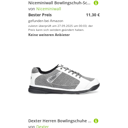
Niceminiwall Bowlingschuh-Schieberüberzüge mit Gummiband, verstellbare Passform, Polyester-Protektoren zur Reduzierung der Reibung und zum Sauberhalten der Sohlen, geeignet für Männer u
von
Niceminiwall
Bester Preis
11,30 €
gefunden bei
Amazon
zuletzt überprüft am 27.09.2025 um 00:03; der
Preis kann sich seitdem geändert haben.
Keine weiteren Anbieter
Dexter Herren Bowlingschuhe Wyoming - Lt Grey/White 12
von
Dexter