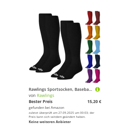
Rawlings Sportsocken, Baseball/Softball, 2 Paar, mehrere Größen/Farben
von
Rawlings
Bester Preis
15,20 €
gefunden bei
Amazon
zuletzt überprüft am 27.09.2025 um 00:03; der
Preis kann sich seitdem geändert haben.
Keine weiteren Anbieter