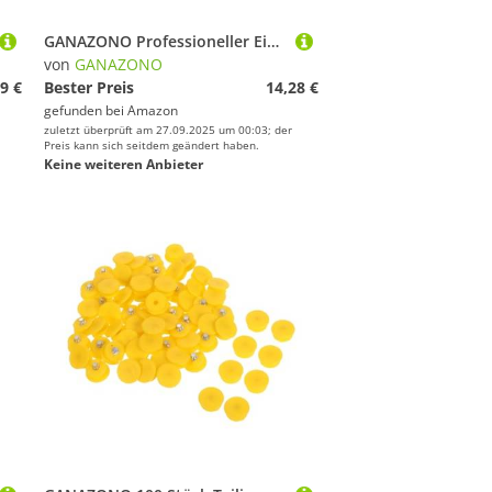
GANAZONO Professioneller Eisschuh Schleifer Schleifstein Multifunktionaler Schlittschuh Skiwerkzeug schärfer Kompakt und Tragbar für Präzise Klingenpflege im Wintersportbereich
von
GANAZONO
9 €
Bester Preis
14,28 €
gefunden bei
Amazon
zuletzt überprüft am 27.09.2025 um 00:03; der
Preis kann sich seitdem geändert haben.
Keine weiteren Anbieter