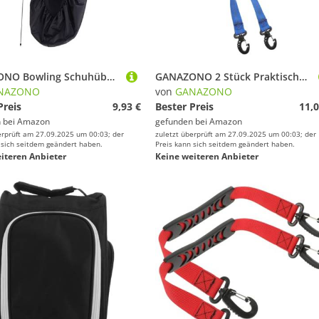
GANAZONO Bowling Schuhüberzieher rutschfest Schuhschutz Überzug für Indoor Bowling Schuhe Schwarz Langlebiger Schutz für Sohlen und Sauberkeit
GANAZONO 2 Stück Praktische Skischuh-tragegurte aus Verschleißfestem Material Verstellbar und Leicht zum Sicheren Transport von Ski Stöcken und Rollschuhen für Erwachsene
NAZONO
von
GANAZONO
Preis
9,93 €
Bester Preis
11,0
 bei
Amazon
gefunden bei
Amazon
erprüft am 27.09.2025 um 00:03; der
zuletzt überprüft am 27.09.2025 um 00:03; der
 sich seitdem geändert haben.
Preis kann sich seitdem geändert haben.
iteren Anbieter
Keine weiteren Anbieter