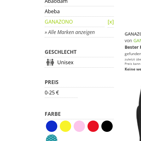
Abaodam
Abeba
GANAZONO
» Alle Marken anzeigen
von
GA
Bester 
GESCHLECHT
gefunden
zuletzt üb
Unisex
Preis kann
Keine we
PREIS
0-25 €
FARBE