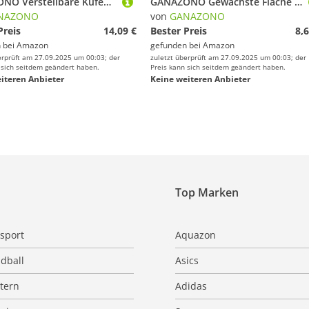
GANAZONO Verstellbare Kufenschoner für Eiskunstlauf Schlittschuhe Strapazierfähiger Schutz aus Nylon Kratzfest Leicht und Platzsparend für Eislaufschuhe und Hockeyschuhe
GANAZONO Gewachste Flache Hockey Schnürsenkel für Eishockey Rollschuhe Frostbeständig Langlebig Geeignet für Eissportarten und Schlittschuhe
NAZONO
von
GANAZONO
Preis
14,09 €
Bester Preis
8,6
 bei
Amazon
gefunden bei
Amazon
erprüft am 27.09.2025 um 00:03; der
zuletzt überprüft am 27.09.2025 um 00:03; der
 sich seitdem geändert haben.
Preis kann sich seitdem geändert haben.
iteren Anbieter
Keine weiteren Anbieter
Top Marken
sport
Aquazon
dball
Asics
ttern
Adidas