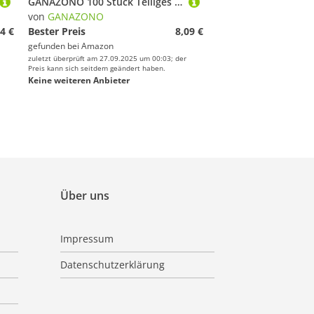
GANAZONO 100 Stück Teiliges Rutsch Schuhspikes Gelb Sichere EIS Spikes für Wanderschuhe Leichte Outdoor Crampons mit Robusten Stahlstollen für Winterwandern Klettern und Eisgehen
von
GANAZONO
4 €
Bester Preis
8,09 €
gefunden bei
Amazon
zuletzt überprüft am 27.09.2025 um 00:03; der
Preis kann sich seitdem geändert haben.
Keine weiteren Anbieter
Über uns
Impressum
Datenschutzerklärung