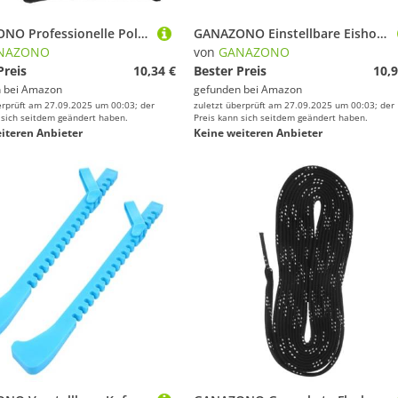
GANAZONO Professionelle Polyester Schlittschuh Überzieher Elastische Eiskunstlauf Schuhe Schoner für Damen Herren Strapazierfähiger Rollschuh Schutz Tragbar und Langlebig Schwarz
GANAZONO Einstellbare Eishockey Kufenschoner Langlebige Schlittschuh Kufen Abdeckungen Schützende Skate Guard für Hockey und Eiskunstlauf rutschfeste EIS Schlittschuh Kufenhülle Himmelblau
NAZONO
von
GANAZONO
Preis
10,34 €
Bester Preis
10,9
 bei
Amazon
gefunden bei
Amazon
erprüft am 27.09.2025 um 00:03; der
zuletzt überprüft am 27.09.2025 um 00:03; der
 sich seitdem geändert haben.
Preis kann sich seitdem geändert haben.
iteren Anbieter
Keine weiteren Anbieter