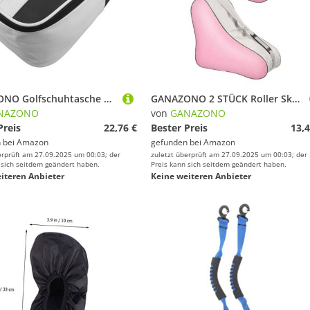
GANAZONO Golfschuhtasche Golftaschen Golfschuhe Tragetasche Golfschuhe Sockentasche Schuhtasche Mit Griff Kleine Golftasche Golfschuh Tragetasche Schuhtasche Für Golfer Tragbare
GANAZONO 2 STÜCK Roller Skate Tasche Dreieckige Aufbewahrungstasche Handlich Strapazierfähig Für Eishockey Schlittschuhe und Inliner Stilvoll Praktisch Leicht Tragegriff
NAZONO
von
GANAZONO
Preis
22,76 €
Bester Preis
13,4
 bei
Amazon
gefunden bei
Amazon
erprüft am 27.09.2025 um 00:03; der
zuletzt überprüft am 27.09.2025 um 00:03; der
 sich seitdem geändert haben.
Preis kann sich seitdem geändert haben.
iteren Anbieter
Keine weiteren Anbieter