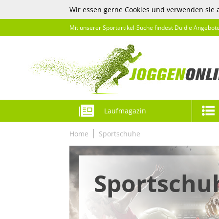
Wir essen gerne Cookies und verwenden sie 
Mit unserer Sportartikel-Suche findest Du die Angebot
Laufmagazin
Home
Sportschuhe
Sportschu