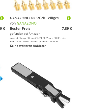
GANAZONO 48 Stück Teiliges Aluminiumlegierung Sprintspikes für Laufschuhe Kleine Robuste rutschfeste Stollen für Sprint Track Schuhe Installieren Langlebige Ersatzspikes
von
GANAZONO
9 €
Bester Preis
7,89 €
gefunden bei
Amazon
zuletzt überprüft am 27.09.2025 um 00:03; der
Preis kann sich seitdem geändert haben.
Keine weiteren Anbieter