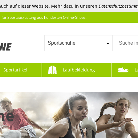
auch auf dieser Website. Mehr dazu in unseren
Datenschutzbestim
e für Sportausrüstung aus hunderten Online-Shops.
Sportschuhe
Sportartikel
Laufbekleidung
L
he