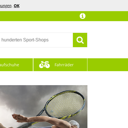
mungen
.
OK
aufschuhe
Fahrräder