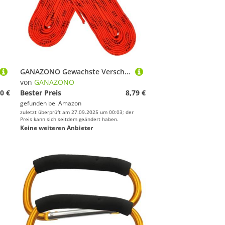
GANAZONO Gewachste Verschleißfeste Eishockey schlittschuh schnürsenkel Langlebige Eng Gewebte Hockey Sports Schuhbänder Einfach zu Schnüren Robust für Eislaufen und Rollschuhe
von
GANAZONO
0 €
Bester Preis
8,79 €
gefunden bei
Amazon
zuletzt überprüft am 27.09.2025 um 00:03; der
Preis kann sich seitdem geändert haben.
Keine weiteren Anbieter