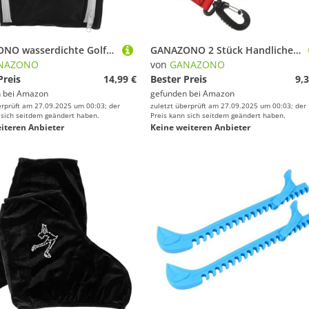
GANAZONO wasserdichte Golfschuhtasche mit Reißverschluss Robuster Leichter Schuhbeutel für Golf und Sportschuhe Praktischer Organizer für Reisen und Training Strapazierfähiger
GANAZONO 2 Stück Handlicher Skischuh-tragegurt aus Strapazierfähigem Nylon für Ski Rollschuhe Verschleißfest Kompakt zum Sicheren Transport im Outdoor-sportbereich
NAZONO
von
GANAZONO
Preis
14,99 €
Bester Preis
9,3
 bei
Amazon
gefunden bei
Amazon
erprüft am 27.09.2025 um 00:03; der
zuletzt überprüft am 27.09.2025 um 00:03; der
 sich seitdem geändert haben.
Preis kann sich seitdem geändert haben.
iteren Anbieter
Keine weiteren Anbieter