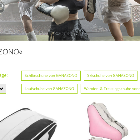
ZONO«
äge:
Schlittschuhe von GANAZONO
Skischuhe von GANAZONO
Laufschuhe von GANAZONO
Wander- & Trekkingschuhe vo
Bowlingschuhe von GANAZONO
Fitnessschuhe von GANAZ