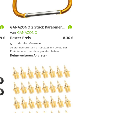
GANAZONO 2 Stück Karabinerhaken aus Aluminiumlegierung Leicht Robust Ergonomischer Tragegriff für Schlittschuhe Rollschuhe Skischuhe für Outdoor Sport Praktischer Schuhhalter Goldfarben
von
GANAZONO
9 €
Bester Preis
8,36 €
gefunden bei
Amazon
zuletzt überprüft am 27.09.2025 um 00:03; der
Preis kann sich seitdem geändert haben.
Keine weiteren Anbieter