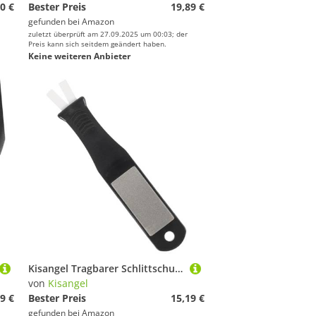
0 €
Bester Preis
19,89 €
gefunden bei
Amazon
zuletzt überprüft am 27.09.2025 um 00:03; der
Preis kann sich seitdem geändert haben.
Keine weiteren Anbieter
Kisangel Tragbarer Schlittschuh klingenschärfer mit Rutschfester Basis Langlebigem Schleifmittel und Kettchen zum Aufhängen Sicherer EIS schuhschleifer für Eishockey Snowboardkufen Einfach
von
Kisangel
9 €
Bester Preis
15,19 €
gefunden bei
Amazon