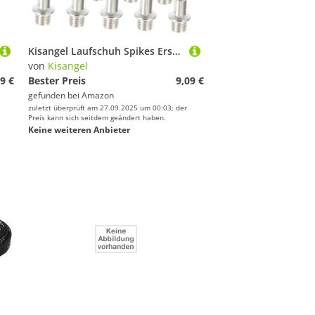
Kisangel Laufschuh Spikes Ersatzset rutschfeste Kurze Sprungspitzen für Sprint Langstrecke und Dreisprung Verbesserte Traktion und Stabilität bei Leichtathletiktraining
von
Kisangel
9 €
Bester Preis
9,09 €
gefunden bei
Amazon
zuletzt überprüft am 27.09.2025 um 00:03; der
Preis kann sich seitdem geändert haben.
Keine weiteren Anbieter