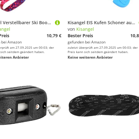
Kisangel Verstellbarer Ski Boots Tragegurt Aus Strapazierfähigem Für Einfaches Tragen Von Skischuhen Und Snowboard-Boots Für Outdoor-ski-enthusiasten
Kisangel EIS Kufen Schoner aus Robustem Skate Guard Schutz für Eishockey und Eiskunstlauf Schlittschuhe Rutschfestes Design für Sicheren Halt Beim Gehen
angel
von
Kisangel
Preis
10,79 €
Bester Preis
10,8
 bei
Amazon
gefunden bei
Amazon
erprüft am 27.09.2025 um 00:03; der
zuletzt überprüft am 27.09.2025 um 00:03; der
 sich seitdem geändert haben.
Preis kann sich seitdem geändert haben.
iteren Anbieter
Keine weiteren Anbieter