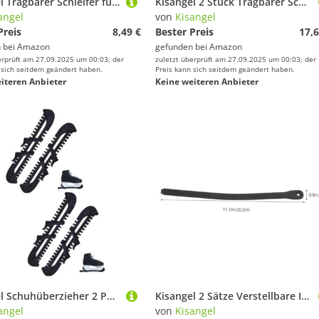
Kisangel Tragbarer Schleifer für Eiskufen Einstellbares Schleifwerkzeug für Eishockey Kunstlauf Torwart Schlittschuhe Schnelles Schärfen ohne Abnehmen der Kufen Grün
Kisangel 2 Stück Tragbarer Schlittschuh schärfwerkzeug aus Robustem Praktisches Zubehör für Eisklingen Schnelles Schleifen und Schärfen von Schlittschuhkufen Handliches Skate Blades Tool
angel
von
Kisangel
Preis
8,49 €
Bester Preis
17,6
 bei
Amazon
gefunden bei
Amazon
erprüft am 27.09.2025 um 00:03; der
zuletzt überprüft am 27.09.2025 um 00:03; der
 sich seitdem geändert haben.
Preis kann sich seitdem geändert haben.
iteren Anbieter
Keine weiteren Anbieter
Kisangel Schuhüberzieher 2 Paar Skate-Skate-Abdeckung kufenschoner für Schlittschuhe Eislaufschuh Klingenabdeckung Schutz Zubehör Lieferungen Kind pxc-Synthese
Kisangel 2 Sätze Verstellbare Inline Skate Schnallen Ersatzset Riemen für Roller Eislaufschuhe Schnellbefestigung Kompatibel mit Verstellbaren Roll Schlittschuhen Outdoor Skates Zubehör
angel
von
Kisangel