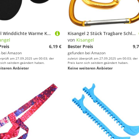
Kisangel Winddichte Warme Kurze Überschuhe für Fahrradschuhe Elastisch Verschleißfest Passend für Mountain und Rennräder Schutz vor Kälte und Wind Beim Radfahren
Kisangel 2 Stück Tragbare Schlittschuh Tragehaken aus Hochwertiger Aluminiumlegierung mit Schwammgriff Robust und Langlebig für Outdoor EIS und Rollschuhe Einfach zu Tragen Sichern
angel
von
Kisangel
Preis
6,19 €
Bester Preis
9,7
 bei
Amazon
gefunden bei
Amazon
erprüft am 27.09.2025 um 00:03; der
zuletzt überprüft am 27.09.2025 um 00:03; der
 sich seitdem geändert haben.
Preis kann sich seitdem geändert haben.
iteren Anbieter
Keine weiteren Anbieter