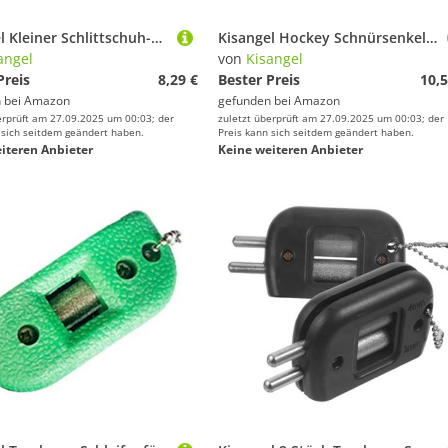
Kisangel Kleiner Schlittschuh-schleifstein Australisches Schärfwerkzeug Tragbares Schlittschuhkufen-zubehör
Kisangel Hockey Schnürsenkel Gewachst Langlebig Lang Polyester Eishockey Sportschnürsenkel Robust für Schlittschuhe und Rollschuhe Einfache Montage und Hohe Kälteresistenz
angel
von
Kisangel
Preis
8,29 €
Bester Preis
10,5
 bei
Amazon
gefunden bei
Amazon
erprüft am 27.09.2025 um 00:03; der
zuletzt überprüft am 27.09.2025 um 00:03; der
 sich seitdem geändert haben.
Preis kann sich seitdem geändert haben.
iteren Anbieter
Keine weiteren Anbieter