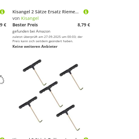
Kisangel 2 Sätze Ersatz Riemen für Schlittschuhe und Rollschuhe Verstellbare Schnallenbänder für Verbesserte Stabilität Komfortable Fixierung Vielseitig Einsetzbar für Eislauf und
von
Kisangel
9 €
Bester Preis
8,79 €
gefunden bei
Amazon
zuletzt überprüft am 27.09.2025 um 00:03; der
Preis kann sich seitdem geändert haben.
Keine weiteren Anbieter