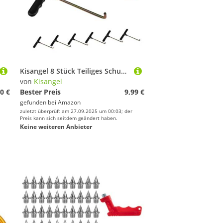
Kisangel 8 Stück Teiliges Schuhbandstraffer Eishockey und Rollschuhe Tragbares Leichtes Metall-hakenwerkzeug für Sicheres Schnürsenkel-spannen bei Sportschuhen und Schlittschuhen
von
Kisangel
0 €
Bester Preis
9,99 €
gefunden bei
Amazon
zuletzt überprüft am 27.09.2025 um 00:03; der
Preis kann sich seitdem geändert haben.
Keine weiteren Anbieter