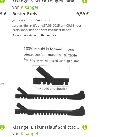
Kisangel 5 Stück Teiliges Langlebige Schuhband Spanner aus Robustem Kunststoff und Eisen Tragbare Schnürsenkel ziehhaken für Schlittschuhe Sportschuhe und Vielseitige Anwendung
von
Kisangel
9 €
Bester Preis
9,59 €
gefunden bei
Amazon
zuletzt überprüft am 27.09.2025 um 00:03; der
Preis kann sich seitdem geändert haben.
Keine weiteren Anbieter
Kisangel Eiskunstlauf Schlittschuh Kufenschoner aus Robustem Nylon Schutz für Hockey Figure Skates Verhindert Klingenschäden und Verlängert Schärfezeit Leicht und Platzsparend
von
Kisangel