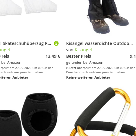
Kisangel Skateschuhüberzug Rollschuh Schlittschuh Schutz 1 Paar Samt Stretch Überzieher Elastische Abdeckung für Damen Herren Kinder Weiß Passend für Eiskunstlauf und Hockey Schuhe
Kisangel wasserdichte Outdoor Gamaschen Schwarz Verstellbar Strapazierfähig Schnee Regenschutz für Wandern Skifahren Klettern Schutzhülle für Schuhe und Hosen
angel
von
Kisangel
Preis
13,49 €
Bester Preis
9,1
 bei
Amazon
gefunden bei
Amazon
erprüft am 27.09.2025 um 00:03; der
zuletzt überprüft am 27.09.2025 um 00:03; der
 sich seitdem geändert haben.
Preis kann sich seitdem geändert haben.
iteren Anbieter
Keine weiteren Anbieter