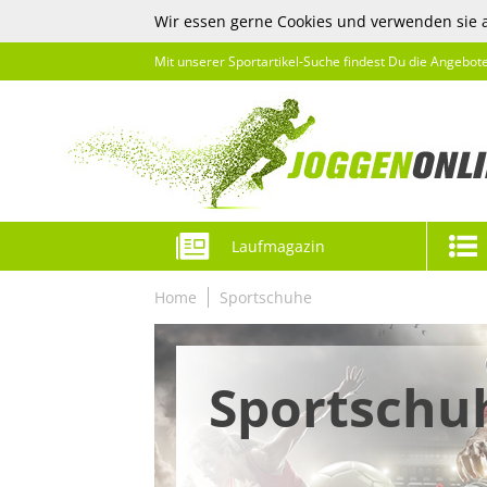
Wir essen gerne Cookies und verwenden sie 
Mit unserer Sportartikel-Suche findest Du die Angebot
Laufmagazin
Home
Sportschuhe
Sportschu