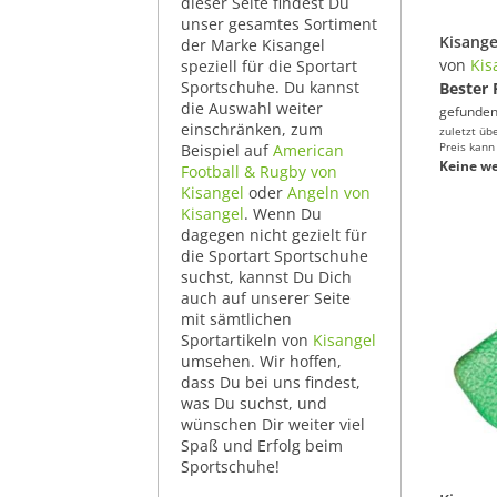
dieser Seite findest Du
unser gesamtes Sortiment
der Marke Kisangel
von
Kis
speziell für die Sportart
Sportschuhe. Du kannst
Bester 
die Auswahl weiter
gefunden
einschränken, zum
zuletzt üb
Preis kann
Beispiel auf
American
Keine we
Football & Rugby von
Kisangel
oder
Angeln von
Kisangel
. Wenn Du
dagegen nicht gezielt für
die Sportart Sportschuhe
suchst, kannst Du Dich
auch auf unserer Seite
mit sämtlichen
Sportartikeln von
Kisangel
umsehen. Wir hoffen,
dass Du bei uns findest,
was Du suchst, und
wünschen Dir weiter viel
Spaß und Erfolg beim
Sportschuhe!