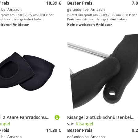
Preis
18,39 €
Bester Preis
7,8
 bei
Amazon
gefunden bei
Amazon
erprüft am 27.09.2025 um 00:03; der
zuletzt überprüft am 27.09.2025 um 00:03; der
 sich seitdem geändert haben.
Preis kann sich seitdem geändert haben.
iteren Anbieter
Keine weiteren Anbieter
Kisangel 2 Paare Fahrradschuh überzüge Warm Winddicht Kurze Schuhabdeckung Anti rutsch Schutz Überschuhe für Radfahrer Schwarz
Kisangel 2 Stück Schnürsenkelspanner Carbonstahl Kunststoff Schuhbänder Spanner Werkzeug für Eishockey Schlittschuhe Stiefel Boots mit Ergonomischem Griff Langlebig und Tragbar für Festen
angel
von
Kisangel
Preis
11,39 €
Bester Preis
9,2
 bei
Amazon
gefunden bei
Amazon