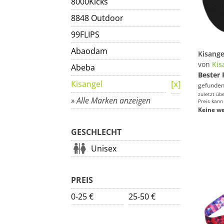
8000Kicks
8848 Outdoor
99FLIPS
Abaodam
von
Kis
Abeba
Bester 
Kisangel
gefunden
zuletzt üb
» Alle Marken anzeigen
Preis kann
Keine we
GESCHLECHT
Unisex
PREIS
0-25 €
25-50 €