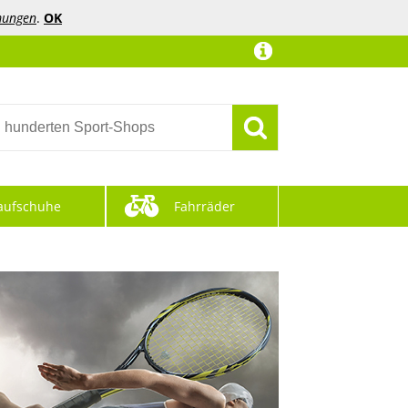
mungen
.
OK
aufschuhe
Fahrräder