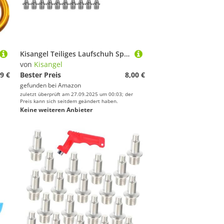
Kisangel Teiliges Laufschuh Spikes aus Rostfreiem Edelstahl mit Nagelzieher Austauschbare Hartstahl sprintrennspikes für Sprint und Outdoor Training rutschfeste Laufschuh Nagel ersatzteile
von
Kisangel
9 €
Bester Preis
8,00 €
gefunden bei
Amazon
zuletzt überprüft am 27.09.2025 um 00:03; der
Preis kann sich seitdem geändert haben.
Keine weiteren Anbieter