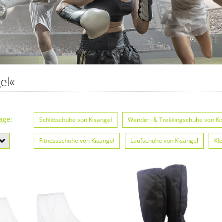
el«
äge:
Schlittschuhe von Kisangel
Wander- & Trekkingschuhe von Ki
Fitnessschuhe von Kisangel
Laufschuhe von Kisangel
Kl
Eishockey-Skates von Kisangel
Fahrradschuhe von Kisangel
Stollenschuhe von Kisangel
Skischuhe von Kisangel
Golf