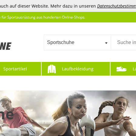
auch auf dieser Website. Mehr dazu in unseren
Datenschutzbestim
e für Sportausrüstung aus hunderten Online-Shops.
Sportschuhe
Sportartikel
Laufbekleidung
L
he