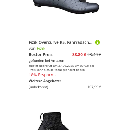
Fizik Overcurve R5, Fahrradschuhe, Unisex, für Erwachsene, Metallicgrau/Schwarz, 43 ½
von
Fizik
Bester Preis
88,80 €
93,40 €
gefunden bei
Amazon
zuletzt überprüft am 27.09.2025 um 00:03; der
Preis kann sich seitdem geändert haben.
18% Ersparnis
Weitere Angebote:
(unbekannt)
107,99 €