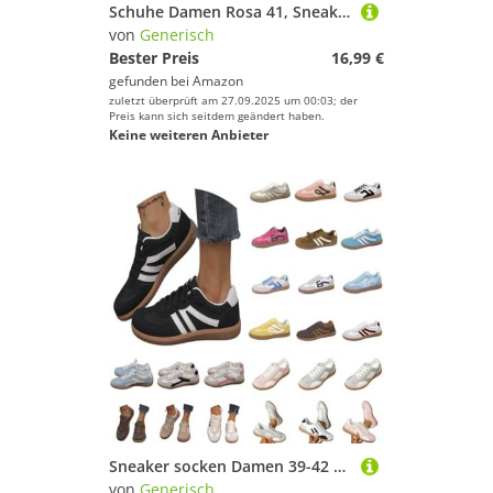
Schuhe Damen Rosa 41, Sneaker Damen Retro Style - Sneaker Tennis Und Skateboarden Klassische Mit Schnürsenkeln Gummisohle - Modische rutschfeste Freizeitschuhe Flach Leder
von
Generisch
Bester Preis
16,99 €
gefunden bei
Amazon
zuletzt überprüft am 27.09.2025 um 00:03; der
Preis kann sich seitdem geändert haben.
Keine weiteren Anbieter
Sneaker socken Damen 39-42 Herren weiß leoprint, Campus Runde Wanderschuhe Halbschuhe Retro Zehenpartie rutschfeste Patchwork-Schnürung Low-Top Flache Tennisschuhe Rosa 39/EU
von
Generisch