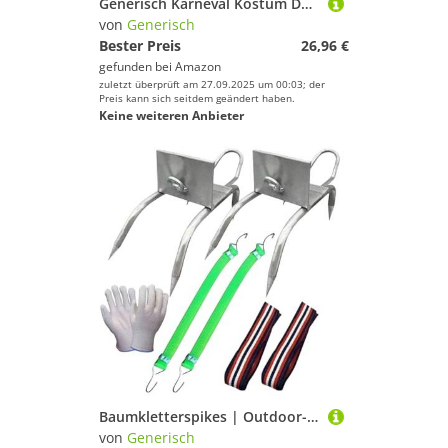
Generisch Karneval Kostüm Damen Rockabilly Schuhe Damen Glitzer Sneaker Damen Metallic Sneakers Plateau Pailletten Hippie Schuhe Atmungsaktive Party Sportschuhe Outdoor Karneval Laufschuhe Turnschuhe
von
Generisch
Bester Preis
26,96 €
gefunden bei
Amazon
zuletzt überprüft am 27.09.2025 um 00:03; der
Preis kann sich seitdem geändert haben.
Keine weiteren Anbieter
Baumkletterspikes | Outdoor-Kletterschuhe für Katzen, Anti-Rutsch-Ausrüstung mit verstellbarem Riemen zum Holzeinschlagen, Obstpflücken, Bauarbeiten, Jagd
von
Generisch