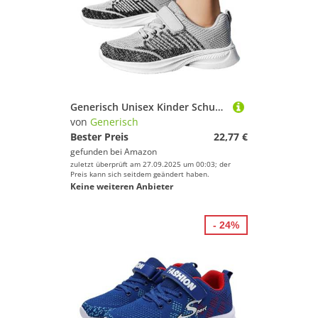
Eishockey-Skates von Generisch
Fahrradschuhe von Generisch
Bowlingschuhe von Generisch
Handballschuhe von Generisch
Generisch Unisex Kinder Schuhe - Jungen Mädchen Sneakers, Kinderschuhe für Jungen und Mädchen, Kinder Sportschuhe, atmungsaktiv Laufschuhe Turnschuhe Hallenschuhe
von
Generisch
Volleyballschuhe von Generisch
Bester Preis
22,77 €
gefunden bei
Amazon
Fußballschuhe von Generisch
zuletzt überprüft am 27.09.2025 um 00:03; der
Preis kann sich seitdem geändert haben.
Keine weiteren Anbieter
Snowboardschuhe von Generisch
- 24%