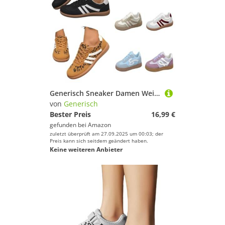
Laufschuhe von Generisch
Sneaker
Snowboardschuhe
Hallenschuhe von Generisch
Stollenschuhe
Barfußschuhe von Generisch
Volleyballschuhe
Wander- & Trekkingschuhe
Kletterschuhe von Generisch
Schlittschuhe von Generisch
Generisch Sneaker Damen Weiss schwarz Sommer blau 42 39, Runde Hallenschuhe Elegant Und Bequem Halbschuhe Wanderschuhe Retro Zehenpartie rutschfeste Freizeitschuhe Weiss 39/EU
Generisch
von
Generisch
Reitschuhe von Generisch
Geschlecht
Bester Preis
16,99 €
gefunden bei
Amazon
Golfschuhe von Generisch
Preis
zuletzt überprüft am 27.09.2025 um 00:03; der
Preis kann sich seitdem geändert haben.
Keine weiteren Anbieter
Segelschuhe von Generisch
% Sale
Basketball-Schuhe von Generisch
Farbe
Skischuhe von Generisch
Stollenschuhe von Generisch