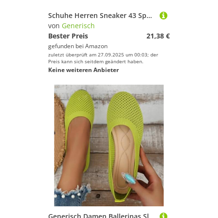
Schuhe Herren Sneaker 43 Sportlich Breiter Fuss Elegant Sneaker Sportschuhe Atmungsaktive Leicht Schuhe Freizeitschuhe Sommer Laufschuhe Turnschuhe
von
Generisch
Bester Preis
21,38 €
gefunden bei
Amazon
zuletzt überprüft am 27.09.2025 um 00:03; der
Preis kann sich seitdem geändert haben.
Keine weiteren Anbieter
Generisch Damen Ballerinas Slip On Schuhe rutschfest Flach Stricken Sneaker Bequem Sommer Elegant Runde Zehe Sportlich Flat Schuhe Tanzschuhe Frauen für Komfort Bequeme Ballerinas Damen