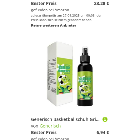
Bester Preis
23,28 €
gefunden bei
Amazon
zuletzt überprüft am 27.09.2025 um 00:03; der
Preis kann sich seitdem geändert haben.
Keine weiteren Anbieter
Generisch Basketballschuh Grip Spray - Torhüterhandschuh Griff Klebrig, Traktion & Kontrolle | Mehrzweck-Anti-Rutsch-Spray Für Fußball, Basketbälle, Golf, Baseball, Trainingsportler-Torhüter
von
Generisch
Bester Preis
6,94 €
gefunden bei
Amazon