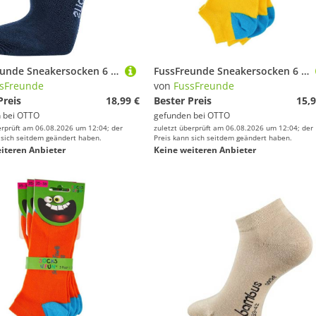
FussFreunde Sneakersocken 6 Paar Bambus Sneakersocken weiche Sneaker Socken atmungsaktiv (6 Paar) Spitze und Ferse verstärkt, handgekettelt
FussFreunde Sneakersocken 6 Paar Kinder Sneaker Socken, GUTE LAUNE FARBEN für Mädchen & Jungen (6 Paar) handgekettelte Naht, leuchtend-kräftige Farben
sFreunde
von
FussFreunde
Preis
18,99 €
Bester Preis
15,9
 bei
OTTO
gefunden bei
OTTO
erprüft am 06.08.2026 um 12:04; der
zuletzt überprüft am 06.08.2026 um 12:04; der
 sich seitdem geändert haben.
Preis kann sich seitdem geändert haben.
iteren Anbieter
Keine weiteren Anbieter