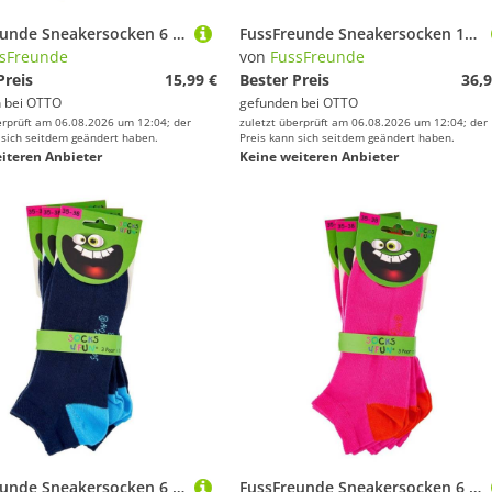
FussFreunde Sneakersocken 6 Paar Kinder Sneaker Socken, GUTE LAUNE FARBEN für Mädchen & Jungen (6 Paar) handgekettelte Naht, leuchtend-kräftige Farben
FussFreunde Sneakersocken 12 Paar superweiche Sneaker-Socken Bambus-Socken mit ANTILOCH-Garantie (12 Paar) handgekettelt, Spitze und Ferse verstärkt
sFreunde
von
FussFreunde
Preis
15,99 €
Bester Preis
36,9
 bei
OTTO
gefunden bei
OTTO
erprüft am 06.08.2026 um 12:04; der
zuletzt überprüft am 06.08.2026 um 12:04; der
 sich seitdem geändert haben.
Preis kann sich seitdem geändert haben.
iteren Anbieter
Keine weiteren Anbieter
FussFreunde Sneakersocken 6 Paar Kinder Sneaker Socken, GUTE LAUNE FARBEN für Mädchen & Jungen (6 Paar) handgekettelte Naht, leuchtend-kräftige Farben
FussFreunde Sneakersocken 6 Paar Kinder Sneaker Socken, GUTE LAUNE FARBEN für Mädchen & Jungen (6 Paar) handgekettelte Naht, leuchtend-kräftige Farben