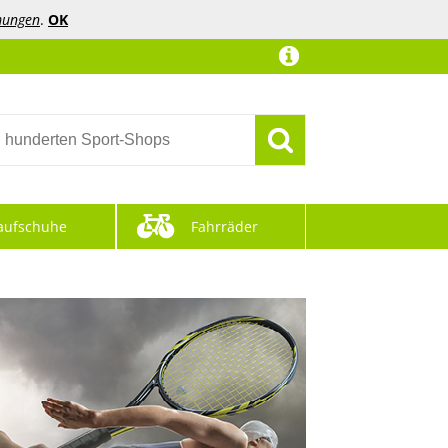
mungen
.
OK
aufschuhe
Fahrräder