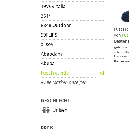
19V69 Italia
361°
8848 Outdoor
99FLIPS
von
Fus
Bester 
a. soyi
gefunden
zuletzt üb
Abaodam
Preis kann
Keine we
Abeba
FussFreunde
» Alle Marken anzeigen
GESCHLECHT
Unisex
PREIS