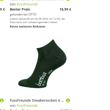
von
FussFreunde
9 €
Bester Preis
18,99 €
gefunden bei
OTTO
zuletzt überprüft am 06.08.2026 um 12:04; der
Preis kann sich seitdem geändert haben.
Keine weiteren Anbieter
FussFreunde Sneakersocken 6 Paar Bambus Sneakersocken weiche Sneaker Socken atmungsaktiv (6 Paar) Spitze und Ferse verstärkt, handgekettelt
von
FussFreunde