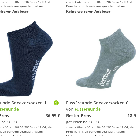
erprüft am 06.08.2026 um 12:04; der
zuletzt überprüft am 06.08.2026 um 12:04; der
 sich seitdem geändert haben.
Preis kann sich seitdem geändert haben.
iteren Anbieter
Keine weiteren Anbieter
FussFreunde Sneakersocken 12 Paar superweiche Sneaker-Socken Bambus-Socken mit ANTILOCH-Garantie (12 Paar) handgekettelt, Spitze und Ferse verstärkt
FussFreunde Sneakersocken 6 Paar Bambus Sneakersocken weiche Sneaker Socken atmungsaktiv (6 Paar) Spitze und Ferse verstärkt, handgekettelt
sFreunde
von
FussFreunde
Preis
36,99 €
Bester Preis
18,9
 bei
OTTO
gefunden bei
OTTO
erprüft am 06.08.2026 um 12:04; der
zuletzt überprüft am 06.08.2026 um 12:04; der
 sich seitdem geändert haben.
Preis kann sich seitdem geändert haben.