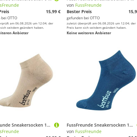
sFreunde
von
FussFreunde
Preis
15,99 €
Bester Preis
15,9
 bei
OTTO
gefunden bei
OTTO
erprüft am 06.08.2026 um 12:04; der
zuletzt überprüft am 06.08.2026 um 12:04; der
 sich seitdem geändert haben.
Preis kann sich seitdem geändert haben.
iteren Anbieter
Keine weiteren Anbieter
FussFreunde Sneakersocken 12 Paar superweiche Sneaker-Socken Bambus-Socken mit ANTILOCH-Garantie (12 Paar) handgekettelt, Spitze und Ferse verstärkt
FussFreunde Sneakersocken 12 Paar superweiche Sneaker-Socken Bambus-Socken mit ANTILOCH-Garantie (12 Paar) handgekettelt, Spitze und Ferse verstärkt
sFreunde
von
FussFreunde