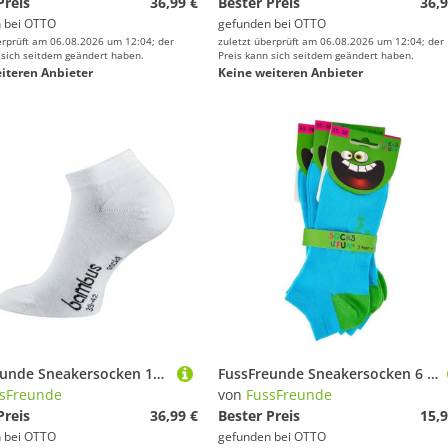
Preis
36,99 €
Bester Preis
36,9
 bei
OTTO
gefunden bei
OTTO
erprüft am 06.08.2026 um 12:04; der
zuletzt überprüft am 06.08.2026 um 12:04; der
 sich seitdem geändert haben.
Preis kann sich seitdem geändert haben.
iteren Anbieter
Keine weiteren Anbieter
FussFreunde Sneakersocken 12 Paar superweiche Sneaker-Socken Bambus-Socken mit ANTILOCH-Garantie (12 Paar) handgekettelt, Spitze und Ferse verstärkt
FussFreunde Sneakersocken 6 Paar Kinder Sneaker Socken, GUTE LAUNE FARBEN für Mädchen & Jungen (6 Paar) handgekettelte Naht, leuchtend-kräftige Farben
sFreunde
von
FussFreunde
Preis
36,99 €
Bester Preis
15,9
 bei
OTTO
gefunden bei
OTTO