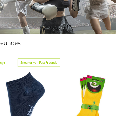
reunde«
äge:
Sneaker von FussFreunde