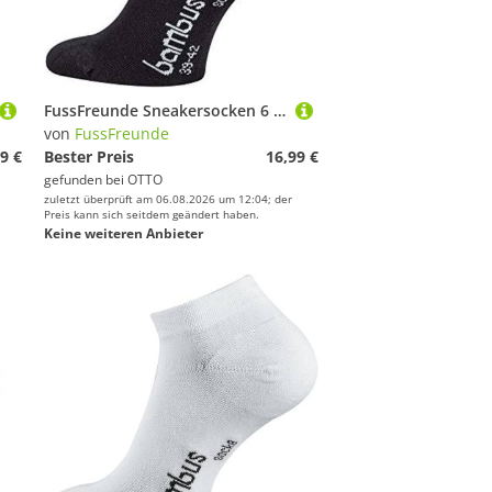
FussFreunde Sneakersocken 6 Paar Bambus Sneakersocken weiche Sneaker Socken atmungsaktiv (6 Paar) Spitze und Ferse verstärkt, handgekettelt
von
FussFreunde
9 €
Bester Preis
16,99 €
gefunden bei
OTTO
zuletzt überprüft am 06.08.2026 um 12:04; der
Preis kann sich seitdem geändert haben.
Keine weiteren Anbieter