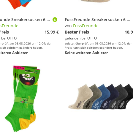
FussFreunde Sneakersocken 6 Paar Kinder Sneaker Socken, GUTE LAUNE FARBEN für Mädchen & Jungen (6 Paar) handgekettelte Naht, leuchtend-kräftige Farben
FussFreunde Sneakersocken 6 Paar Bambus Sneakersocken weiche Sneaker Socken atmungsaktiv (6 Paar) Spitze und Ferse verstärkt, handgekettelt
sFreunde
von
FussFreunde
Preis
15,99 €
Bester Preis
18,9
 bei
OTTO
gefunden bei
OTTO
erprüft am 06.08.2026 um 12:04; der
zuletzt überprüft am 06.08.2026 um 12:04; der
 sich seitdem geändert haben.
Preis kann sich seitdem geändert haben.
iteren Anbieter
Keine weiteren Anbieter