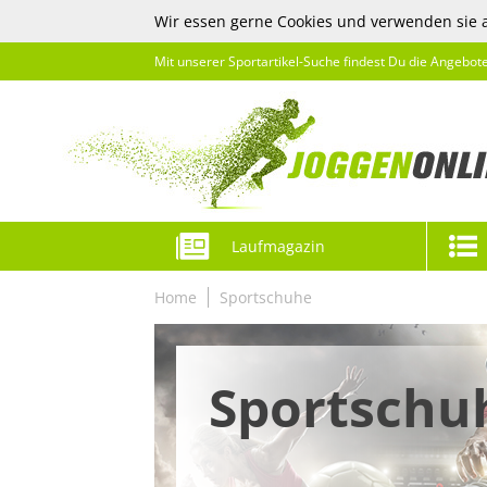
Wir essen gerne Cookies und verwenden sie 
Mit unserer Sportartikel-Suche findest Du die Angebot
Laufmagazin
Home
Sportschuhe
Sportschu