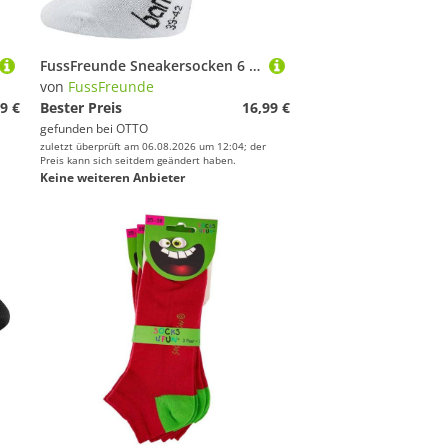
FussFreunde Sneakersocken 6 Paar Bambus Sneakersocken weiche Sneaker Socken atmungsaktiv (6 Paar) Spitze und Ferse verstärkt, handgekettelt
von
FussFreunde
9 €
Bester Preis
16,99 €
gefunden bei
OTTO
zuletzt überprüft am 06.08.2026 um 12:04; der
Preis kann sich seitdem geändert haben.
Keine weiteren Anbieter