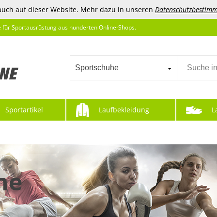
auch auf dieser Website. Mehr dazu in unseren
Datenschutzbestim
e für Sportausrüstung aus hunderten Online-Shops.
Sportschuhe
Sportartikel
Laufbekleidung
L
he