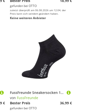
9 €
Bester Preis
18,99 €
gefunden bei
OTTO
zuletzt überprüft am 06.08.2026 um 12:04; der
Preis kann sich seitdem geändert haben.
Keine weiteren Anbieter
FussFreunde Sneakersocken 12 Paar superweiche Sneaker-Socken Bambus-Socken mit ANTILOCH-Garantie (12 Paar) handgekettelt, Spitze und Ferse verstärkt
von
FussFreunde
9 €
Bester Preis
36,99 €
gefunden bei
OTTO