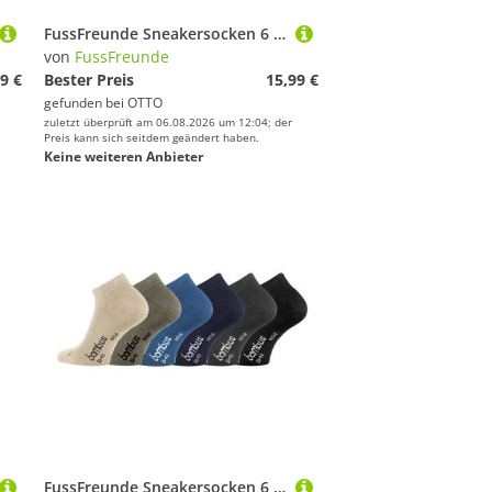
FussFreunde Sneakersocken 6 Paar Kinder Sneaker Socken, GUTE LAUNE FARBEN für Mädchen & Jungen (6 Paar) handgekettelte Naht, leuchtend-kräftige Farben
von
FussFreunde
9 €
Bester Preis
15,99 €
gefunden bei
OTTO
zuletzt überprüft am 06.08.2026 um 12:04; der
Preis kann sich seitdem geändert haben.
Keine weiteren Anbieter
FussFreunde Sneakersocken 6 Paar Bambus Sneakersocken weiche Sneaker Socken atmungsaktiv (6 Paar) Spitze und Ferse verstärkt, handgekettelt