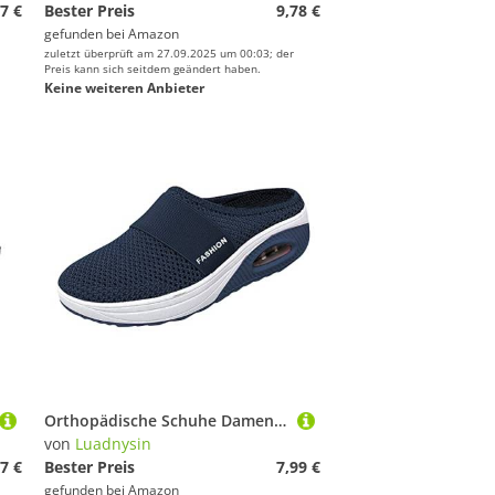
7 €
Bester Preis
9,78 €
gefunden bei
Amazon
zuletzt überprüft am 27.09.2025 um 00:03; der
Preis kann sich seitdem geändert haben.
Keine weiteren Anbieter
Orthopädische Schuhe Damen Air Cushion Diabetiker Schuhe Mit Luftkissen Lässige Slip On Walkingschuhe Sandalen Wmshoes Nettjade Joggingschuhe Laufschuhe Sportschuhe Turnschuhe Sneaker Damen
von
Luadnysin
7 €
Bester Preis
7,99 €
gefunden bei
Amazon