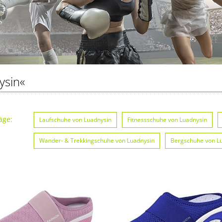
ysin«
äge:
Laufschuhe von Luadnysin
Fitnessschuhe von Luadnysin
Wander- & Trekkingschuhe von Luadnysin
Bergschuhe von L