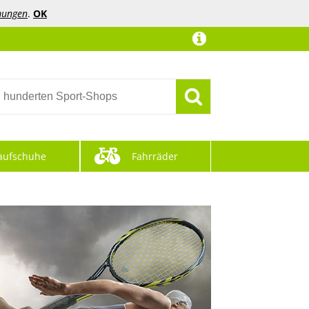
mungen
.
OK
aufschuhe
Fahrräder