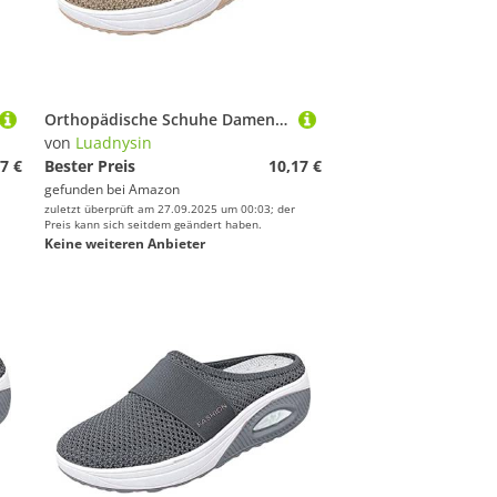
Orthopädische Schuhe Damen Air Cushion Diabetiker Schuhe Mit Luftkissen Lässige Slip On Walkingschuhe Sandalen Wmshoes Nettjade Joggingschuhe Laufschuhe Sportschuhe Turnschuhe Sneaker Damen
von
Luadnysin
7 €
Bester Preis
10,17 €
gefunden bei
Amazon
zuletzt überprüft am 27.09.2025 um 00:03; der
Preis kann sich seitdem geändert haben.
Keine weiteren Anbieter