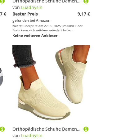
Orthopädische Schuhe Damen Air Cushion Diabetiker Schuhe Mit Luftkissen Lässige Slip On Walkingschuhe Sandalen Wmshoes Nettjade Joggingschuhe Laufschuhe Sportschuhe Turnschuhe Sneaker Damen
von
Luadnysin
7 €
Bester Preis
9,17 €
gefunden bei
Amazon
zuletzt überprüft am 27.09.2025 um 00:03; der
Preis kann sich seitdem geändert haben.
Keine weiteren Anbieter
Orthopädische Schuhe Damen Air Cushion Diabetiker Schuhe Mit Luftkissen Lässige Slip On Walkingschuhe Sandalen Wmshoes Nettjade Joggingschuhe Laufschuhe Sportschuhe Turnschuhe Sneaker
von
Luadnysin