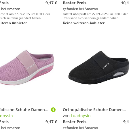
Preis
9,17 €
Bester Preis
10,1
 bei
Amazon
gefunden bei
Amazon
erprüft am 27.09.2025 um 00:03; der
zuletzt überprüft am 27.09.2025 um 00:03; der
 sich seitdem geändert haben.
Preis kann sich seitdem geändert haben.
iteren Anbieter
Keine weiteren Anbieter
Orthopädische Schuhe Damen Air Cushion Diabetiker Schuhe Mit Luftkissen Lässige Slip On Walkingschuhe Sandalen Wmshoes Nettjade Joggingschuhe Laufschuhe Sportschuhe Turnschuhe Sneaker Damen
Orthopädische Schuhe Damen Air Cushion Diabetiker Schuhe Mit Luftkissen Lässige Slip On Walkingschuhe Sandalen Wmshoes Nettjade Joggingschuhe Laufschuhe Sportschuhe Turnschuhe Sneaker Damen
dnysin
von
Luadnysin
Preis
9,17 €
Bester Preis
9,1
 bei
Amazon
gefunden bei
Amazon