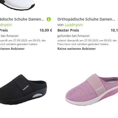
Orthopädische Schuhe Damen Air Cushion Diabetiker Schuhe Mit Luftkissen Lässige Slip On Walkingschuhe Sandalen Wmshoes Nettjade Joggingschuhe Laufschuhe Sportschuhe Turnschuhe Sneaker Damen
Orthopädische Schuhe Damen Air Cushion Diabetiker Schuhe Mit Luftkissen Lässige Slip On Walkingschuhe Sandalen Wmshoes Nettjade Joggingschuhe Laufschuhe Sportschuhe Turnschuhe Sneaker Damen
dnysin
von
Luadnysin
Preis
10,09 €
Bester Preis
10,1
 bei
Amazon
gefunden bei
Amazon
erprüft am 27.09.2025 um 00:03; der
zuletzt überprüft am 27.09.2025 um 00:03; der
 sich seitdem geändert haben.
Preis kann sich seitdem geändert haben.
iteren Anbieter
Keine weiteren Anbieter