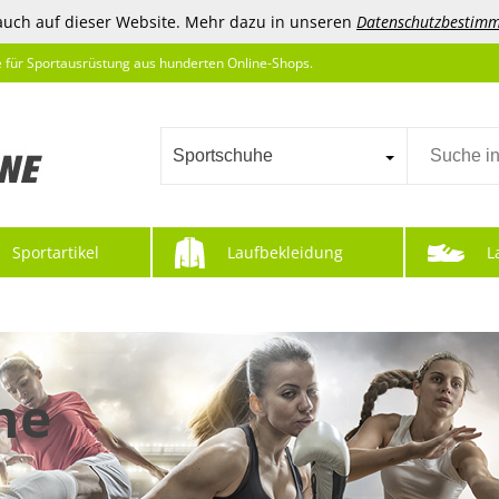
auch auf dieser Website. Mehr dazu in unseren
Datenschutzbestim
e für Sportausrüstung aus hunderten Online-Shops.
Sportschuhe
Sportartikel
Laufbekleidung
L
he