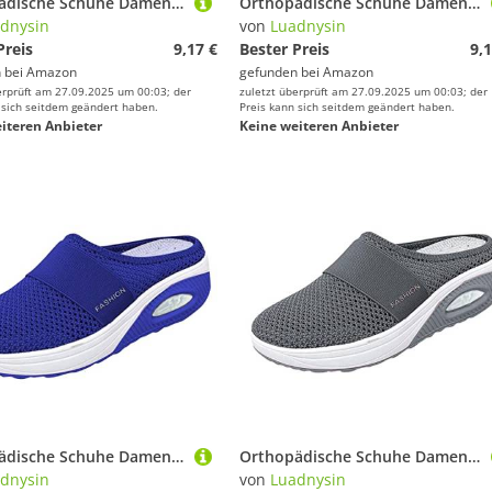
Orthopädische Schuhe Damen Air Cushion Diabetiker Schuhe Mit Luftkissen Lässige Slip On Walkingschuhe Sandalen Wmshoes Nettjade Joggingschuhe Laufschuhe Sportschuhe Turnschuhe Sneaker Damen
Orthopädische Schuhe Damen Air Cushion Diabetiker Schuhe Mit Luftkissen Lässige Slip On Walkingschuhe Sandalen Wmshoes Nettjade Joggingschuhe Laufschuhe Sportschuhe Turnschuhe Sneaker Damen
dnysin
von
Luadnysin
Preis
9,17 €
Bester Preis
9,1
 bei
Amazon
gefunden bei
Amazon
erprüft am 27.09.2025 um 00:03; der
zuletzt überprüft am 27.09.2025 um 00:03; der
 sich seitdem geändert haben.
Preis kann sich seitdem geändert haben.
iteren Anbieter
Keine weiteren Anbieter
Orthopädische Schuhe Damen Air Cushion Diabetiker Schuhe Mit Luftkissen Lässige Slip On Walkingschuhe Sandalen Wmshoes Nettjade Joggingschuhe Laufschuhe Sportschuhe Turnschuhe Sneaker Damen
Orthopädische Schuhe Damen Air Cushion Diabetiker Schuhe Mit Luftkissen Lässige Slip On Walkingschuhe Sandalen Wmshoes Nettjade Joggingschuhe Laufschuhe Sportschuhe Turnschuhe Sneaker Damen
dnysin
von
Luadnysin