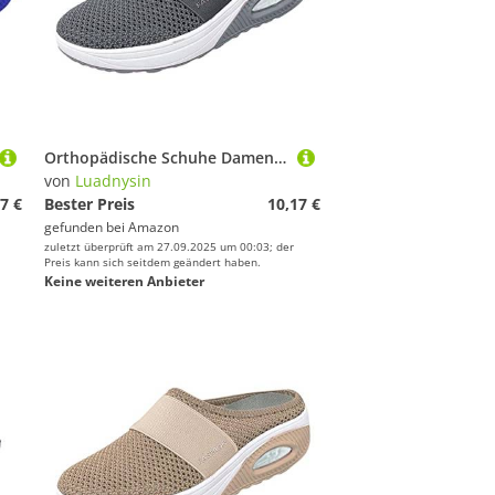
Orthopädische Schuhe Damen Air Cushion Diabetiker Schuhe Mit Luftkissen Lässige Slip On Walkingschuhe Sandalen Wmshoes Nettjade Joggingschuhe Laufschuhe Sportschuhe Turnschuhe Sneaker Damen
von
Luadnysin
7 €
Bester Preis
10,17 €
gefunden bei
Amazon
zuletzt überprüft am 27.09.2025 um 00:03; der
Preis kann sich seitdem geändert haben.
Keine weiteren Anbieter