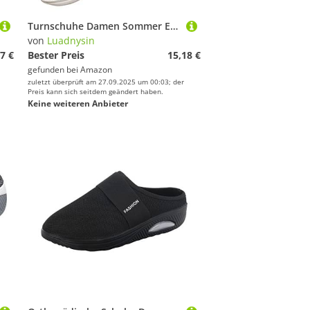
Turnschuhe Damen Sommer Elegant Sportschuhe Walkingschuhe Turnschuhe Flache Schwarze Freizeitschuhe Plateau Sport Sommerschuhe Frauen Atmungsaktive Leichte Lässige Bequeme Laufschuhe Sneaker
von
Luadnysin
7 €
Bester Preis
15,18 €
gefunden bei
Amazon
zuletzt überprüft am 27.09.2025 um 00:03; der
Preis kann sich seitdem geändert haben.
Keine weiteren Anbieter