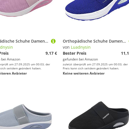
Orthopädische Schuhe Damen Air Cushion Diabetiker Schuhe Mit Luftkissen Lässige Slip On Walkingschuhe Sandalen Wmshoes Nettjade Joggingschuhe Laufschuhe Sportschuhe Turnschuhe Sneaker Damen
Orthopädische Schuhe Damen Air Cushion Diabetiker Schuhe Mit Luftkissen Lässige Slip On Walkingschuhe Sandalen Wmshoes Nettjade Joggingschuhe Laufschuhe Sportschuhe Turnschuhe Sneaker Damen
dnysin
von
Luadnysin
Preis
9,17 €
Bester Preis
11,1
 bei
Amazon
gefunden bei
Amazon
erprüft am 27.09.2025 um 00:03; der
zuletzt überprüft am 27.09.2025 um 00:03; der
 sich seitdem geändert haben.
Preis kann sich seitdem geändert haben.
iteren Anbieter
Keine weiteren Anbieter