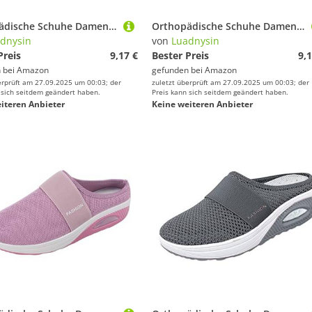
Orthopädische Schuhe Damen Air Cushion Diabetiker Schuhe Mit Luftkissen Lässige Slip On Walkingschuhe Sandalen Wmshoes Nettjade Joggingschuhe Laufschuhe Sportschuhe Turnschuhe Sneaker Damen
Orthopädische Schuhe Damen Air Cushion Diabetiker Schuhe Mit Luftkissen Lässige Slip On Walkingschuhe Sandalen Wmshoes Nettjade Joggingschuhe Laufschuhe Sportschuhe Turnschuhe Sneaker Damen
dnysin
von
Luadnysin
Preis
9,17 €
Bester Preis
9,1
 bei
Amazon
gefunden bei
Amazon
erprüft am 27.09.2025 um 00:03; der
zuletzt überprüft am 27.09.2025 um 00:03; der
 sich seitdem geändert haben.
Preis kann sich seitdem geändert haben.
iteren Anbieter
Keine weiteren Anbieter