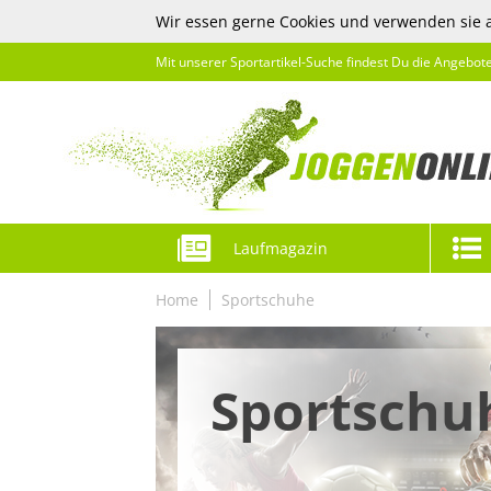
Wir essen gerne Cookies und verwenden sie 
Mit unserer Sportartikel-Suche findest Du die Angebot
Laufmagazin
Home
Sportschuhe
Sportschu