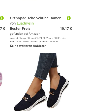
Orthopädische Schuhe Damen Air Cushion Diabetiker Schuhe Mit Luftkissen Lässige Slip On Walkingschuhe Sandalen Wmshoes Nettjade Joggingschuhe Laufschuhe Sportschuhe Turnschuhe Sneaker Damen
von
Luadnysin
7 €
Bester Preis
10,17 €
gefunden bei
Amazon
zuletzt überprüft am 27.09.2025 um 00:03; der
Preis kann sich seitdem geändert haben.
Keine weiteren Anbieter