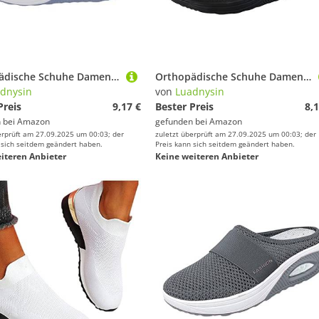
Orthopädische Schuhe Damen Air Cushion Diabetiker Schuhe Mit Luftkissen Lässige Slip On Walkingschuhe Sandalen Wmshoes Nettjade Joggingschuhe Laufschuhe Sportschuhe Turnschuhe Sneaker Damen
Orthopädische Schuhe Damen Air Cushion Diabetiker Schuhe Mit Luftkissen Lässige Slip On Walkingschuhe Sandalen Wmshoes Nettjade Joggingschuhe Laufschuhe Sportschuhe Turnschuhe Sneaker Damen
dnysin
von
Luadnysin
Preis
9,17 €
Bester Preis
8,1
 bei
Amazon
gefunden bei
Amazon
erprüft am 27.09.2025 um 00:03; der
zuletzt überprüft am 27.09.2025 um 00:03; der
 sich seitdem geändert haben.
Preis kann sich seitdem geändert haben.
iteren Anbieter
Keine weiteren Anbieter