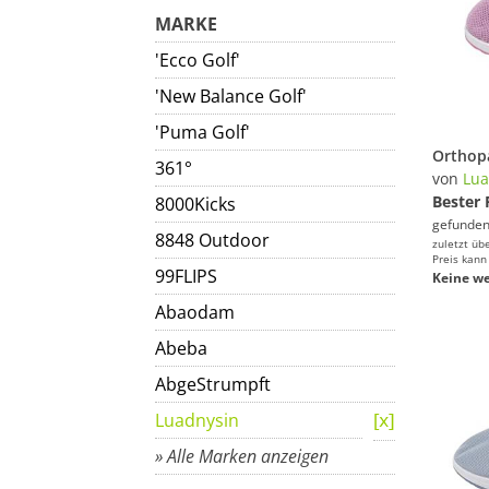
MARKE
'Ecco Golf'
'New Balance Golf'
'Puma Golf'
361°
von
Lua
Bester 
8000Kicks
gefunden
8848 Outdoor
zuletzt üb
Preis kann
99FLIPS
Keine we
Abaodam
Abeba
AbgeStrumpft
Luadnysin
» Alle Marken anzeigen