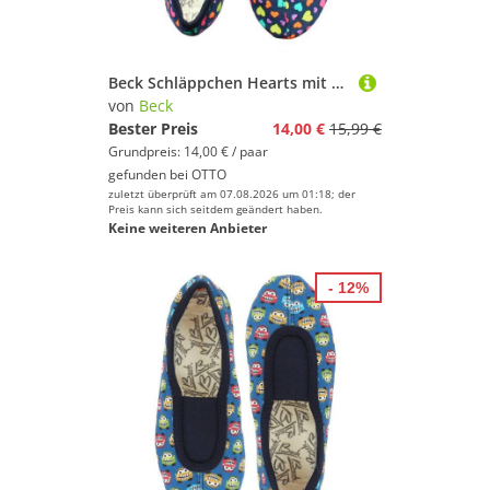
Beck Schläppchen Hearts mit Ristgummi Gymnastikschuh (Barfußschuhe, für schmale Füße und kleinere Kinder besonders geeignet, ab Gr. 18/19 erhältlich) atmungsaktive Baumwolle, rutschfeste Gummi-Sohle
von
Beck
Bester Preis
14,00 €
15,99 €
Grundpreis: 14,00 € / paar
gefunden bei
OTTO
zuletzt überprüft am 07.08.2026 um 01:18; der
Preis kann sich seitdem geändert haben.
Keine weiteren Anbieter
- 12%