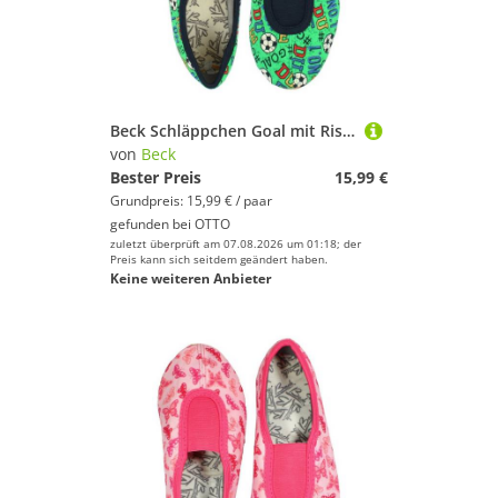
Beck Schläppchen Goal mit Ristgummi Gymnastikschuh (Barfußschuhe, für schmale Füße und kleine Kinder besonders geeignet., ab Gr. 18/19 erhältlich) rutschfeste Laufsohle, atmungsaktive Baumwolle
von
Beck
Bester Preis
15,99 €
Grundpreis: 15,99 € / paar
gefunden bei
OTTO
zuletzt überprüft am 07.08.2026 um 01:18; der
Preis kann sich seitdem geändert haben.
Keine weiteren Anbieter