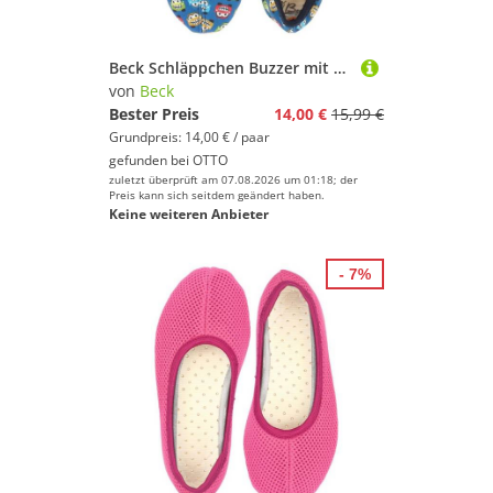
Beck Schläppchen Buzzer mit Ristgummi Gymnastikschuh (Barfußschuhe, für schmale Füße und kleine Kinder besonders geeignet, ab Gr. 18/19 verfügbar) atmungsaktive Baumwolle, rutschfeste Gummi-Sohle
von
Beck
Bester Preis
14,00 €
15,99 €
Grundpreis: 14,00 € / paar
gefunden bei
OTTO
zuletzt überprüft am 07.08.2026 um 01:18; der
Preis kann sich seitdem geändert haben.
Keine weiteren Anbieter
- 7%