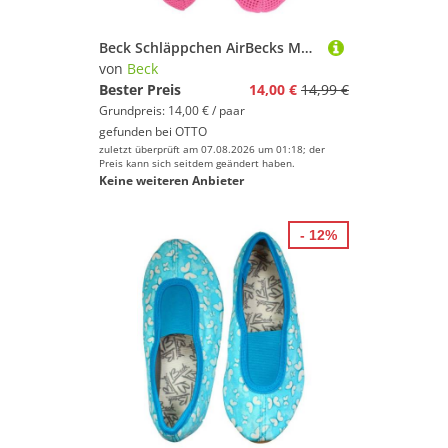
Beck Schläppchen AirBecks Mesh mit atmungsaktiver Sohle Gymnastikschuh (in vielen Farben und Größen erhältlich, robuste und flexible Materialien, leichter Barfußschuh) Laufsohle und Obermaterial sind atmungsaktiv
von
Beck
Bester Preis
14,00 €
14,99 €
Grundpreis: 14,00 € / paar
gefunden bei
OTTO
zuletzt überprüft am 07.08.2026 um 01:18; der
Preis kann sich seitdem geändert haben.
Keine weiteren Anbieter
- 12%