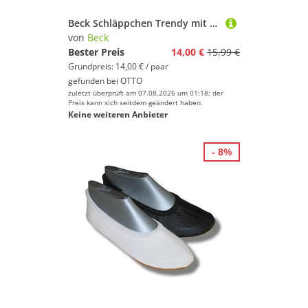
Beck Schläppchen Trendy mit Ristgummi Gymnastikschuh (Barfußschuhe, für schmale Füße und kleine Kinder besonders geeignet, ab Gr. 18/19 erhältlich) atmungsaktive Baumwolle, rutschfeste Gummi-Sohle
von
Beck
Bester Preis
14,00 €
15,99 €
Grundpreis: 14,00 € / paar
gefunden bei
OTTO
zuletzt überprüft am 07.08.2026 um 01:18; der
Preis kann sich seitdem geändert haben.
Keine weiteren Anbieter
- 8%