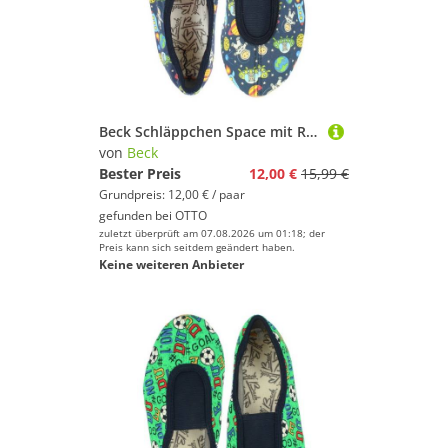
Beck Schläppchen Space mit Ristgummi Gymnastikschuh (Barfußschuhe, für schmale Füße und kleine Kinder besonders geeignet, ab Gr. 18/19 verfügbar) atmungsaktive Baumwolle, rutschfeste Gummi-Laufsohle
von
Beck
Bester Preis
12,00 €
15,99 €
Grundpreis: 12,00 € / paar
gefunden bei
OTTO
zuletzt überprüft am 07.08.2026 um 01:18; der
Preis kann sich seitdem geändert haben.
Keine weiteren Anbieter