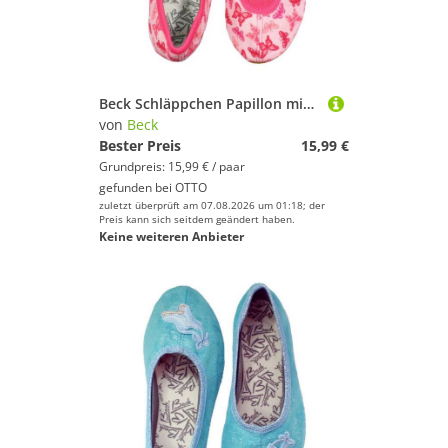
Beck Schläppchen Papillon mit Ristgummi Gymnastikschuh (Barfußschuhe, für schmale Füße und kleine Kinder besonders geeignet, ab Gr. 18/19 verfügbar) atmungsaktive Baumwolle, rutschfeste Gummi-Sohle
von
Beck
Bester Preis
15,99 €
Grundpreis: 15,99 € / paar
gefunden bei
OTTO
zuletzt überprüft am 07.08.2026 um 01:18; der
Preis kann sich seitdem geändert haben.
Keine weiteren Anbieter