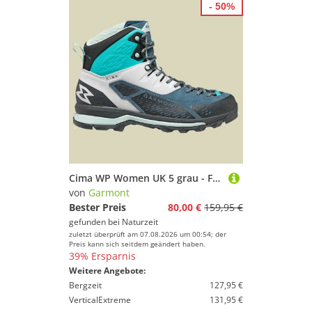
- 50%
Cima WP Women UK 5 grau - Farbe lunar grey / stormy grey
von
Garmont
Bester Preis
80,00 €
159,95 €
gefunden bei
Naturzeit
zuletzt überprüft am 07.08.2026 um 00:54; der
Preis kann sich seitdem geändert haben.
39% Ersparnis
Weitere Angebote:
Bergzeit
127,95 €
VerticalExtreme
131,95 €