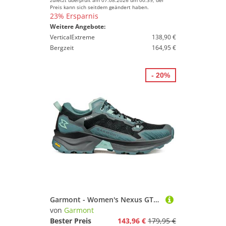
zuletzt überprüft am 07.08.2026 um 00:39; der
Preis kann sich seitdem geändert haben.
23% Ersparnis
Weitere Angebote:
VerticalExtreme
138,90 €
Bergzeit
164,95 €
- 20%
Garmont - Women's Nexus GTX - Wanderschuhe Gr 39,5 türkis
von
Garmont
Bester Preis
143,96 €
179,95 €