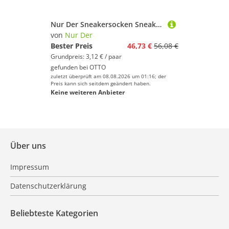
Nur Der Sneakersocken Sneaker Sport (15-Paar) Sneaker-socken füsslinge füßlinge
von
Nur Der
Bester Preis
46,73 €
56,08 €
Grundpreis: 3,12 € / paar
gefunden bei
OTTO
zuletzt überprüft am 08.08.2026 um 01:16; der
Preis kann sich seitdem geändert haben.
Keine weiteren Anbieter
Über uns
Impressum
Datenschutzerklärung
Beliebteste Kategorien