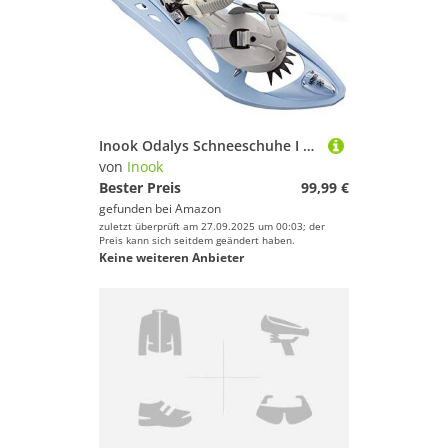
Inook Odalys Schneeschuhe I Schneeschuhe mit Steighilfe I EU 34-43 I Schneeschuh Set mit praktischer Schneeschuhe Tragetasche I Individuell größenverstellbar und vielen patentierten Funktionen
von
Inook
Bester Preis
99,99 €
gefunden bei
Amazon
zuletzt überprüft am 27.09.2025 um 00:03; der
Preis kann sich seitdem geändert haben.
Keine weiteren Anbieter