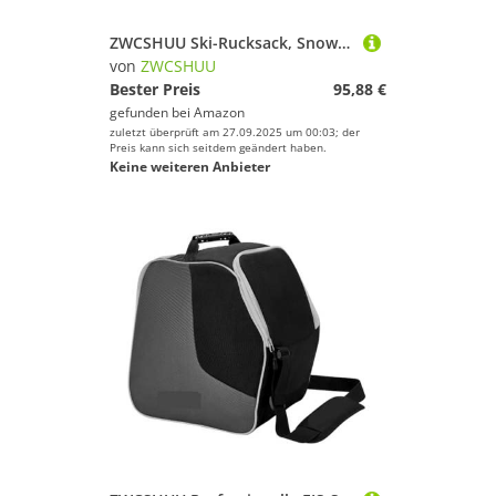
ZWCSHUU Ski-Rucksack, Snowboard-Tasche, 55 l, große Kapazität, wasserdichte Tasche for Skischuhe, Verstellbarer wasserdichter Snowboard-Rucksack Skistiefel Rucksack(Blue)
von
ZWCSHUU
Bester Preis
95,88 €
gefunden bei
Amazon
zuletzt überprüft am 27.09.2025 um 00:03; der
Preis kann sich seitdem geändert haben.
Keine weiteren Anbieter