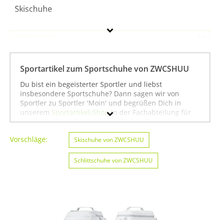
Skischuhe
ZWCSHUU
Geschlecht
Sportartikel zum Sportschuhe von ZWCSHUU
Preis
Du bist ein begeisterter Sportler und liebst
insbesondere Sportschuhe? Dann sagen wir von
Farbe
Sportler zu Sportler 'Moin' und begrüßen Dich in
unserem
Sportartikel-Shop
in der Fachabteilung für
Sportschuhe
. Auf dieser Seite findest Du unser
gesamtes Sortiment der Marke ZWCSHUU speziell für
Vorschläge:
die Sportart Sportschuhe. Du kannst die Auswahl
Skischuhe von ZWCSHUU
weiter einschränken, zum Beispiel auf
Eiskunstlauf
von ZWCSHUU
oder
Inline-Skates & Rollschuhe von
Schlittschuhe von ZWCSHUU
ZWCSHUU
. Wenn Du dagegen nicht gezielt für die
Sportart Sportschuhe suchst, kannst Du Dich auch auf
unserer Seite mit sämtlichen Sportartikeln von
ZWCSHUU
umsehen. Wir hoffen, dass Du bei uns
findest, was Du suchst, und wünschen Dir weiter viel
Spaß und Erfolg beim Sportschuhe!