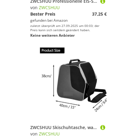
ZWCSHUU Professionelle EIS-Ski-Schneeschuh-Tasche, Rollen-Skate-Tasche, einzelne Schulter, Skating-Schuh-Aufbewahrungsrucksack, Skischuh-Aufbewahrungstasche Skistiefel Rucksack
von
ZWCSHUU
Bester Preis
37,25 €
gefunden bei
Amazon
zuletzt überprüft am 27.09.2025 um 00:03; der
Preis kann sich seitdem geändert haben.
Keine weiteren Anbieter
ZWCSHUU Skischuhtasche, wasserdichter Skischuh-Reiserucksack, All-in-One-Skitasche for Skihelme, Brillen, Handschuhe, Skizubehör Skistiefel Rucksack(Bag C)
von
ZWCSHUU