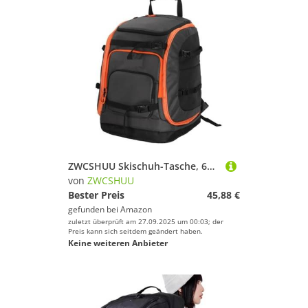
ZWCSHUU Skischuh-Tasche, 65 l, Skischuh-Reiserucksack for Skihelm, Schutzbrille, Handschuhe, Ski, Snowboard-Zubehör Skistiefel Rucksack(Orange)
von
ZWCSHUU
Bester Preis
45,88 €
gefunden bei
Amazon
zuletzt überprüft am 27.09.2025 um 00:03; der
Preis kann sich seitdem geändert haben.
Keine weiteren Anbieter