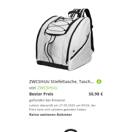
ZWCSHUU Stiefeltasche, Tasche for Skischuhe und Snowboardstiefel, Camping-Rucksack, ideal for Reisen, mit Wasserdichten Bodentaschen außen Skistiefel Rucksack
von
ZWCSHUU
Bester Preis
50,98 €
gefunden bei
Amazon
zuletzt überprüft am 27.09.2025 um 00:03; der
Preis kann sich seitdem geändert haben.
Keine weiteren Anbieter