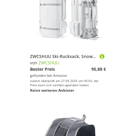
ZWCSHUU Ski-Rucksack, Snowboard-Tasche, 55 l, große Kapazität, wasserdichte Tasche for Skischuhe, Verstellbarer wasserdichter Snowboard-Rucksack Skistiefel Rucksack(White)
von
ZWCSHUU
Bester Preis
95,88 €
gefunden bei
Amazon
zuletzt überprüft am 27.09.2025 um 00:03; der
Preis kann sich seitdem geändert haben.
Keine weiteren Anbieter