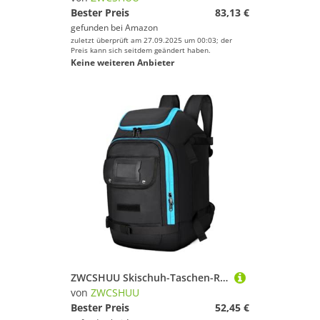
Bester Preis
83,13 €
gefunden bei
Amazon
zuletzt überprüft am 27.09.2025 um 00:03; der
Preis kann sich seitdem geändert haben.
Keine weiteren Anbieter
ZWCSHUU Skischuh-Taschen-Rucksack, 50 l, großes Fassungsvermögen, wasserdicht, for Snowboard-Stiefel, Helme, Schutzbrillen, for Aufhängen von Skiern, trockene und nasse Trennung Skistiefel Rucksack
von
ZWCSHUU
Bester Preis
52,45 €