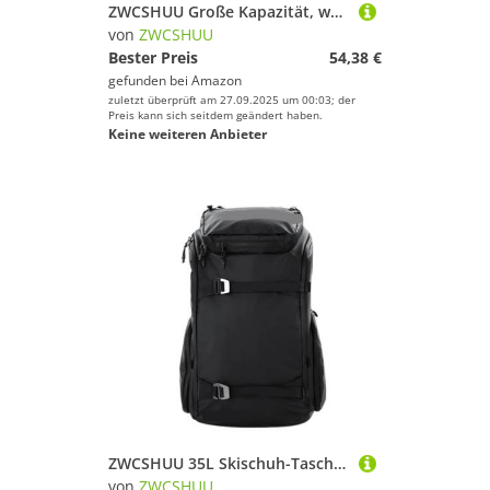
ZWCSHUU Große Kapazität, wasserdichte Tasche for Skischuhe, Skateboard, Reisen, Outdoor, Skisport, Ausrüstungstasche Skistiefel Rucksack
von
ZWCSHUU
Bester Preis
54,38 €
gefunden bei
Amazon
zuletzt überprüft am 27.09.2025 um 00:03; der
Preis kann sich seitdem geändert haben.
Keine weiteren Anbieter
ZWCSHUU 35L Skischuh-Tasche for Aufhängen von Skiern, klein, leicht, Clamshell-Typ, wasserdicht, verschleißfest, Snowboard-Rucksack, Damen und Herren Skistiefel Rucksack
von
ZWCSHUU