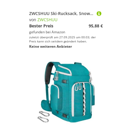
ZWCSHUU Ski-Rucksack, Snowboard-Tasche, 55 l, große Kapazität, wasserdichte Tasche for Skischuhe, Verstellbarer wasserdichter Snowboard-Rucksack Skistiefel Rucksack(Purple)
von
ZWCSHUU
Bester Preis
95,88 €
gefunden bei
Amazon
zuletzt überprüft am 27.09.2025 um 00:03; der
Preis kann sich seitdem geändert haben.
Keine weiteren Anbieter