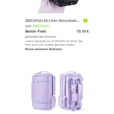
ZWCSHUU 65-Liter-Skirucksäcke-Tasche for Aufbewahren von Skischuhen, Helmen, for Aufhängen Skiern oder Snowboards, Nass- und Trockentrennung Skistiefel Rucksack(TPU textrue Black)
von
ZWCSHUU
Bester Preis
73,10 €
gefunden bei
Amazon
zuletzt überprüft am 27.09.2025 um 00:03; der
Preis kann sich seitdem geändert haben.
Keine weiteren Anbieter