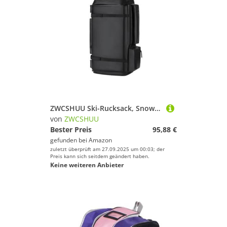
ZWCSHUU Ski-Rucksack, Snowboard-Tasche, 55 l, große Kapazität, wasserdichte Tasche for Skischuhe, Verstellbarer wasserdichter Snowboard-Rucksack Skistiefel Rucksack(Black)
von
ZWCSHUU
Bester Preis
95,88 €
gefunden bei
Amazon
zuletzt überprüft am 27.09.2025 um 00:03; der
Preis kann sich seitdem geändert haben.
Keine weiteren Anbieter