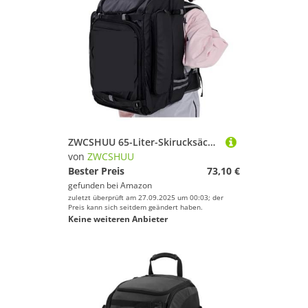
ZWCSHUU 65-Liter-Skirucksäcke-Tasche for Aufbewahren von Skischuhen, Helmen, for Aufhängen Skiern oder Snowboards, Nass- und Trockentrennung Skistiefel Rucksack(TPU Black)
von
ZWCSHUU
Bester Preis
73,10 €
gefunden bei
Amazon
zuletzt überprüft am 27.09.2025 um 00:03; der
Preis kann sich seitdem geändert haben.
Keine weiteren Anbieter