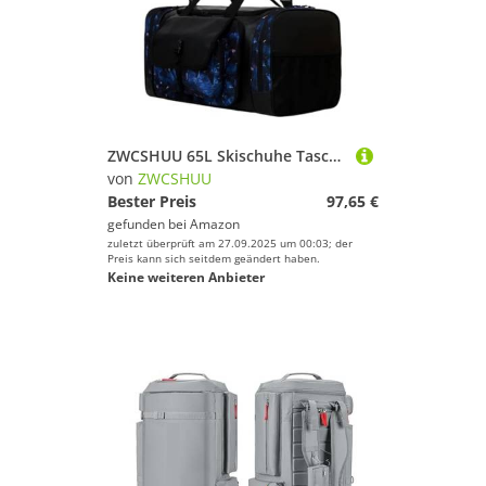
ZWCSHUU 65L Skischuhe Tasche Rucksack Ski Hand Tragetasche Bergsteigen Snowboard Große Kapazität Skistiefel Rucksack(Blue)
von
ZWCSHUU
Bester Preis
97,65 €
gefunden bei
Amazon
zuletzt überprüft am 27.09.2025 um 00:03; der
Preis kann sich seitdem geändert haben.
Keine weiteren Anbieter