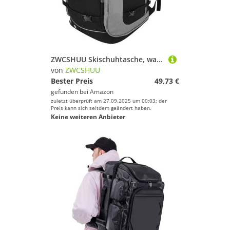
ZWCSHUU Skischuhtasche, wasserdichter Skischuh-Reiserucksack, All-in-One-Skitasche for Skihelme, Brillen, Handschuhe, Skizubehör Skistiefel Rucksack(Bag A 65L)
von
ZWCSHUU
Bester Preis
49,73 €
gefunden bei
Amazon
zuletzt überprüft am 27.09.2025 um 00:03; der
Preis kann sich seitdem geändert haben.
Keine weiteren Anbieter