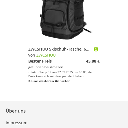
ZWCSHUU Skischuh-Tasche, 65 l, Skischuh-Reiserucksack for Skihelm, Schutzbrille, Handschuhe, Ski, Snowboard-Zubehör Skistiefel Rucksack(Black)
von
ZWCSHUU
Bester Preis
45,88 €
gefunden bei
Amazon
zuletzt überprüft am 27.09.2025 um 00:03; der
Preis kann sich seitdem geändert haben.
Keine weiteren Anbieter
Über uns
Impressum