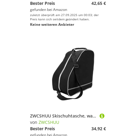
Bester Preis
42,65 €
gefunden bei
Amazon
zuletzt überprüft am 27.09.2025 um 00:03; der
Preis kann sich seitdem geändert haben.
Keine weiteren Anbieter
ZWCSHUU Skischuhtasche, wasserdichter Skischuh-Reiserucksack, All-in-One-Skitasche for Skihelme, Brillen, Handschuhe, Skizubehör Skistiefel Rucksack(Bag B)
von
ZWCSHUU
Bester Preis
34,92 €
gefunden bei
Amazon