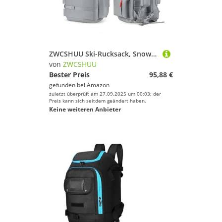
ZWCSHUU Ski-Rucksack, Snowboard-Tasche, 55 l, große Kapazität, wasserdichte Tasche for Skischuhe, Verstellbarer wasserdichter Snowboard-Rucksack Skistiefel Rucksack(Gray)
von
ZWCSHUU
Bester Preis
95,88 €
gefunden bei
Amazon
zuletzt überprüft am 27.09.2025 um 00:03; der
Preis kann sich seitdem geändert haben.
Keine weiteren Anbieter