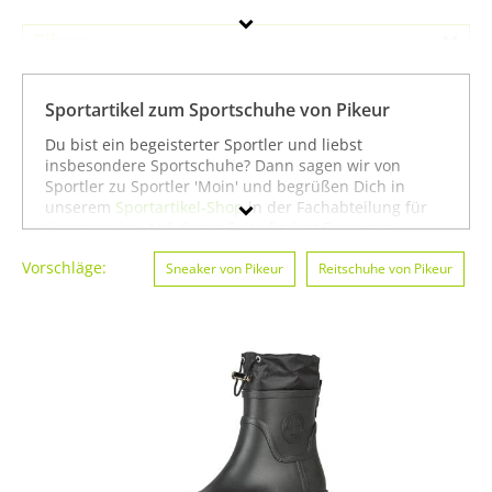
Pikeur
Geschlecht
Sportartikel zum Sportschuhe von Pikeur
Preis
Du bist ein begeisterter Sportler und liebst
insbesondere Sportschuhe? Dann sagen wir von
Farbe
Sportler zu Sportler 'Moin' und begrüßen Dich in
unserem
Sportartikel-Shop
in der Fachabteilung für
Sportschuhe
. Auf dieser Seite findest Du unser
gesamtes Sortiment der Marke Pikeur speziell für die
Vorschläge:
Sportart Sportschuhe. Du kannst die Auswahl weiter
Sneaker von Pikeur
Reitschuhe von Pikeur
einschränken, zum Beispiel auf
Kampfsport von
Pikeur
oder
Reitsport von Pikeur
. Wenn Du dagegen
nicht gezielt für die Sportart Sportschuhe suchst,
kannst Du Dich auch auf unserer Seite mit sämtlichen
Sportartikeln von
Pikeur
umsehen. Wir hoffen, dass
Du bei uns findest, was Du suchst, und wünschen Dir
weiter viel Spaß und Erfolg beim Sportschuhe!