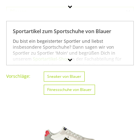
Blauer
Geschlecht
Sportartikel zum Sportschuhe von Blauer
Preis
Du bist ein begeisterter Sportler und liebst
insbesondere Sportschuhe? Dann sagen wir von
% Sale
Sportler zu Sportler 'Moin' und begrüßen Dich in
unserem
Sportartikel-Shop
in der Fachabteilung für
Farbe
Sportschuhe
. Auf dieser Seite findest Du unser
gesamtes Sortiment der Marke Blauer speziell für die
Vorschläge:
Sportart Sportschuhe. Du kannst die Auswahl weiter
Sneaker von Blauer
einschränken, zum Beispiel auf
Fechten von Blauer
oder
Kampfsport von Blauer
. Wenn Du dagegen nicht
Fitnessschuhe von Blauer
gezielt für die Sportart Sportschuhe suchst, kannst Du
Dich auch auf unserer Seite mit sämtlichen
Sportartikeln von
Blauer
umsehen. Wir hoffen, dass
Du bei uns findest, was Du suchst, und wünschen Dir
weiter viel Spaß und Erfolg beim Sportschuhe!