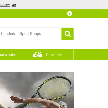
mungen
.
OK
aufschuhe
Fahrräder