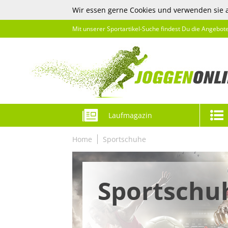
Wir essen gerne Cookies und verwenden sie 
Mit unserer Sportartikel-Suche findest Du die Angebot
Laufmagazin
Home
Sportschuhe
Sportschu