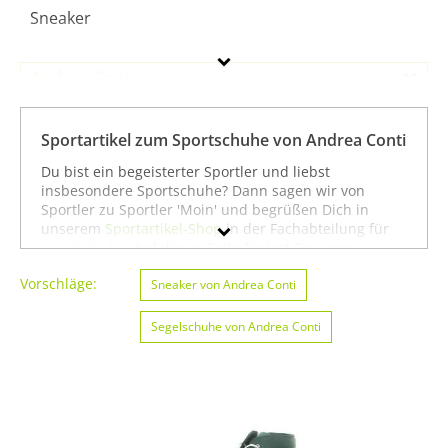
Sneaker
Andrea Conti
Geschlecht
Sportartikel zum Sportschuhe von Andrea Conti
Preis
Du bist ein begeisterter Sportler und liebst
insbesondere Sportschuhe? Dann sagen wir von
% Sale
Sportler zu Sportler 'Moin' und begrüßen Dich in
unserem
Sportartikel-Shop
in der Fachabteilung für
Farbe
Sportschuhe
. Auf dieser Seite findest Du unser
gesamtes Sortiment der Marke Andrea Conti speziell
Vorschläge:
für die Sportart Sportschuhe. Du kannst die Auswahl
Sneaker von Andrea Conti
weiter einschränken, zum Beispiel auf
Bootssport von
Andrea Conti
oder
Sportschuhe von Andrea Conti
.
Segelschuhe von Andrea Conti
Wenn Du dagegen nicht gezielt für die Sportart
Sportschuhe suchst, kannst Du Dich auch auf unserer
Seite mit sämtlichen Sportartikeln von
Andrea Conti
umsehen. Wir hoffen, dass Du bei uns findest, was Du
suchst, und wünschen Dir weiter viel Spaß und Erfolg
beim Sportschuhe!