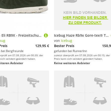
Icebug - Eli RB9X - Freizeitschuhe Gr 7,5 oliv
Icebug Haze Rb9x Gore-tex® Trail Running Shoes Schwarz EU 41 Mann
bug
von
Icebug
Preis
129,95 €
Bester Preis
150,9
 bei
Bergfreunde
gefunden bei
RunnerInn
erprüft am 07.08.2026 um 00:39; der
zuletzt überprüft am 07.08.2026 um 00:15; der
 sich seitdem geändert haben.
Preis kann sich seitdem geändert haben.
iteren Anbieter
Keine weiteren Anbieter