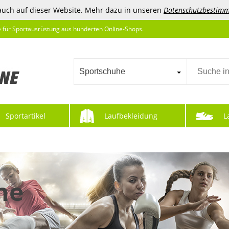
auch auf dieser Website. Mehr dazu in unseren
Datenschutzbestim
e für Sportausrüstung aus hunderten Online-Shops.
Sportschuhe
Sportartikel
Laufbekleidung
L
he