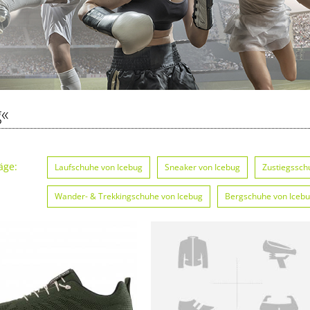
g«
äge:
Laufschuhe von Icebug
Sneaker von Icebug
Zustiegssch
Wander- & Trekkingschuhe von Icebug
Bergschuhe von Iceb