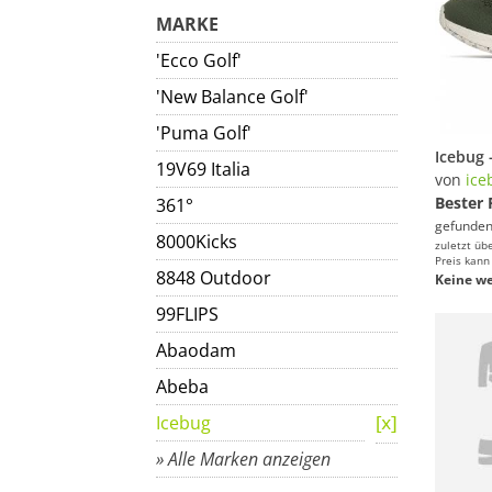
MARKE
'Ecco Golf'
'New Balance Golf'
'Puma Golf'
19V69 Italia
von
ice
Bester 
361°
gefunden
8000Kicks
zuletzt üb
Preis kann
8848 Outdoor
Keine we
99FLIPS
Abaodam
Abeba
Icebug
» Alle Marken anzeigen