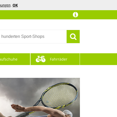
mungen
.
OK
aufschuhe
Fahrräder