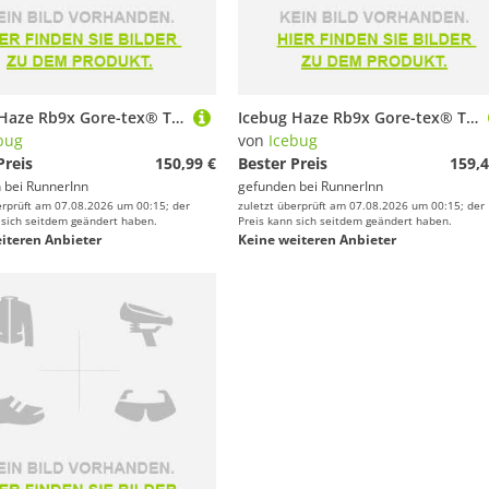
Icebug Haze Rb9x Gore-tex® Trail Running Shoes Schwarz EU 38 Frau
Icebug Haze Rb9x Gore-tex® Trail Running Shoes Schwarz EU 42 1/2 Mann
bug
von
Icebug
Preis
150,99 €
Bester Preis
159,4
 bei
RunnerInn
gefunden bei
RunnerInn
erprüft am 07.08.2026 um 00:15; der
zuletzt überprüft am 07.08.2026 um 00:15; der
 sich seitdem geändert haben.
Preis kann sich seitdem geändert haben.
iteren Anbieter
Keine weiteren Anbieter