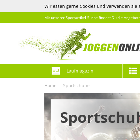
Wir essen gerne Cookies und verwenden sie 
Mit unserer Sportartikel-Suche findest Du die Angebot
Laufmagazin
Home
Sportschuhe
Sportschu