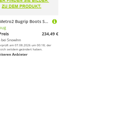
Icebug Metro2 Bugrip Boots Schwarz EU 41 Frau
bug
Preis
234,49 €
 bei
SnowInn
erprüft am 07.08.2026 um 00:18; der
 sich seitdem geändert haben.
iteren Anbieter