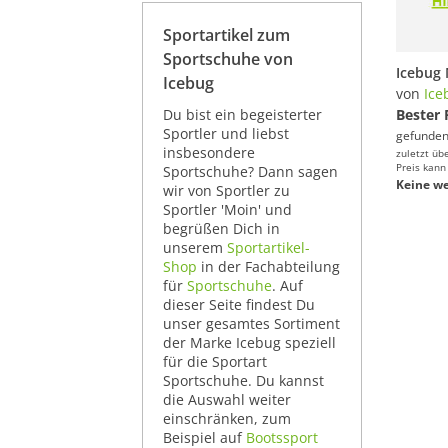
Sportartikel zum
Sportschuhe von
Icebug
von
Ice
Du bist ein begeisterter
Bester 
Sportler und liebst
gefunden
insbesondere
zuletzt üb
Preis kann
Sportschuhe? Dann sagen
Keine we
wir von Sportler zu
Sportler 'Moin' und
begrüßen Dich in
unserem
Sportartikel-
Shop
in der Fachabteilung
für
Sportschuhe
. Auf
dieser Seite findest Du
unser gesamtes Sortiment
der Marke Icebug speziell
für die Sportart
Sportschuhe. Du kannst
die Auswahl weiter
einschränken, zum
Beispiel auf
Bootssport