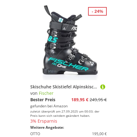
- 24%
Skischuhe Skistiefel Alpinskischuhe Alpin-Skistiefel Alpinstiefel - Fischer RC One 8.5 - Flex 85 - Modell 2024 (Celeste, MP23.5 EU37 1/3)
von
Fischer
Bester Preis
189,95 €
249,95 €
gefunden bei
Amazon
zuletzt überprüft am 27.09.2025 um 00:03; der
Preis kann sich seitdem geändert haben.
3% Ersparnis
Weitere Angebote:
OTTO
195,00 €