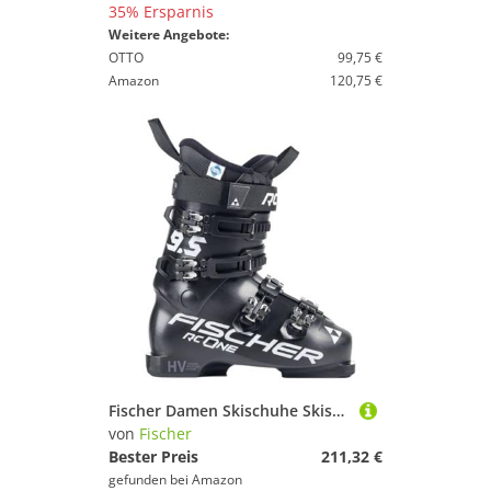
35% Ersparnis
Weitere Angebote:
OTTO
99,75 €
Amazon
120,75 €
Fischer Damen Skischuhe Skistiefel Alpinskischuhe Alpin-Skistiefel Alpinstiefel für Frauen RC One 9.5 - Flex 95 - GripWalk - Allmountain - für Anfänger und fortgeschrittene Fahrer (MP26.5 EU41 1/3)
von
Fischer
Bester Preis
211,32 €
gefunden bei
Amazon