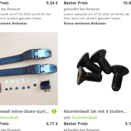
Preis
9,34 €
Bester Preis
10,8
 bei
Amazon
gefunden bei
Amazon
erprüft am 27.09.2025 um 00:03; der
zuletzt überprüft am 27.09.2025 um 00:03; der
 sich seitdem geändert haben.
Preis kann sich seitdem geändert haben.
iteren Anbieter
Keine weiteren Anbieter
Niceminiwall Inline-Skate-Gurtschnallen-Ersatz-Kit mit Klemmschrauben und Muttern, langlebiges PP-Material Rollschuh-Zubehör für die Reparatur oder Aufrüstung von Schlittschuhen, (A)
Niceminiwall Set mit 4 Stollenbefestigungsschrauben, Stahlschrauben für selbstsichernde Pedalverriegelung, Fahrradschuhe, Zubehör, dauerhafte schwarze Ersatz-Hardware für sichere
eminiwall
von
Niceminiwall
Preis
6,77 €
Bester Preis
5,1
 bei
Amazon
gefunden bei
Amazon