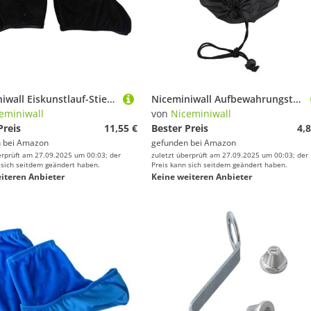
Niceminiwall Eiskunstlauf-Stiefelüberzüge, elastisch, schützend, Polyester, Schuhschoner für Schlittschuhe und Hockeyschlittschuhe, staubabweisend, schmutzabweisend, wiederverwendbar, waschbar
Niceminiwall Aufbewahrungstasche aus Polyester mit Kordelzug für Camping, Wandern, Angeln, Radfahren, Reisen, Fitnessstudio, leichter 210D-Kleidungs- und Schuh-Organizer-Sack, mehrere Größen für
eminiwall
von
Niceminiwall
Preis
11,55 €
Bester Preis
4,8
 bei
Amazon
gefunden bei
Amazon
erprüft am 27.09.2025 um 00:03; der
zuletzt überprüft am 27.09.2025 um 00:03; der
 sich seitdem geändert haben.
Preis kann sich seitdem geändert haben.
iteren Anbieter
Keine weiteren Anbieter