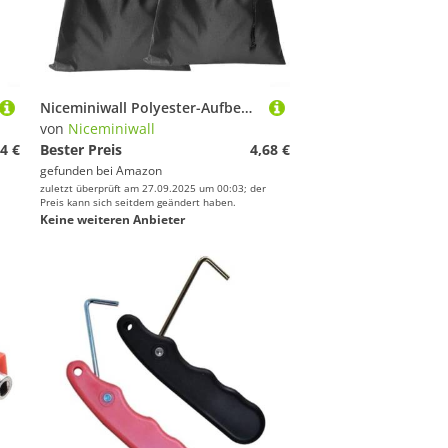
Niceminiwall Polyester-Aufbewahrungstasche mit Kordelzug für Camping, Wandern, Angeln, Radfahren, Reisen, Fitnessstudio, leichter 210D-Kleidungs- und Schuh-Organizer-Sack, mehrere Größen für Outdoor
von
Niceminiwall
4 €
Bester Preis
4,68 €
gefunden bei
Amazon
zuletzt überprüft am 27.09.2025 um 00:03; der
Preis kann sich seitdem geändert haben.
Keine weiteren Anbieter