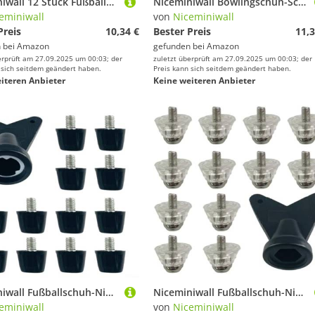
Niceminiwall 12 Stück Fußballschuh-Nieten aus Aluminiumlegierung, stabile rutschfeste Stollen, kompatibel mit Standard-Rugby- und Fußballschuhen mit 5 mm Gewinde, inklusive (13 mm)
Niceminiwall Bowlingschuh-Schieberüberzüge mit Gummiband, verstellbare Passform, Polyester-Protektoren zur Reduzierung der Reibung und zum Sauberhalten der Sohlen, geeignet für Männer u
eminiwall
von
Niceminiwall
Preis
10,34 €
Bester Preis
11,3
 bei
Amazon
gefunden bei
Amazon
erprüft am 27.09.2025 um 00:03; der
zuletzt überprüft am 27.09.2025 um 00:03; der
 sich seitdem geändert haben.
Preis kann sich seitdem geändert haben.
iteren Anbieter
Keine weiteren Anbieter
Niceminiwall Fußballschuh-Nieten, Ersatzspikes, stabiles, rutschfestes 5-mm-Gewinde für Rugby-Stollen und Wanderschuhe, Metall- und Kunststoffnieten in verschiedenen Größen mit 9 mm, 12 Stück
Niceminiwall Fußballschuh-Nieten, 5 mm Gewinde, Metall, Kunststoff, Ersatzspikes, rutschfest, stabiler Griff für Standard-Fußballschuhe für Rugby- und Wanderschuhe (13 mm), 12 Stück
eminiwall
von
Niceminiwall