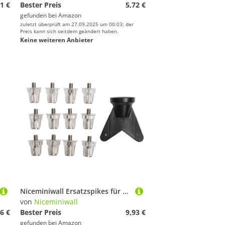
1 €
Bester Preis
5,72 €
gefunden bei
Amazon
zuletzt überprüft am 27.09.2025 um 00:03; der
Preis kann sich seitdem geändert haben.
Keine weiteren Anbieter
Niceminiwall Ersatzspikes für Fußballschuhe aus Aluminiumlegierung, stabile rutschfeste Stollen, kompatibel mit Standard-Rugby- und Fußballschuhen mit 5 mm Gewinde, inklusive 15 mm, 12 Stück
von
Niceminiwall
6 €
Bester Preis
9,93 €
gefunden bei
Amazon