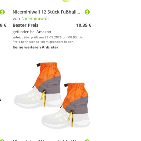
Niceminiwall 12 Stück Fußballschuh-Nieten, Ersatzspikes, Kunststoff-Fußballschuh-Stollen mit starkem Halt und rutschfestem Design, inklusive 8 Stück 7 mm und 4 Stück 10 mm Nieten, Grün 7 mm + 10 mm
von
Niceminiwall
8 €
Bester Preis
10,35 €
gefunden bei
Amazon
zuletzt überprüft am 27.09.2025 um 00:03; der
Preis kann sich seitdem geändert haben.
Keine weiteren Anbieter