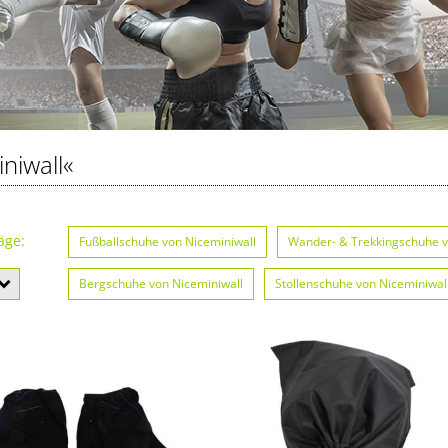
niwall«
äge:
Fußballschuhe von Niceminiwall
Wander- & Trekkingschuhe v
Bergschuhe von Niceminiwall
Stollenschuhe von Niceminiwal
Bowlingschuhe von Niceminiwall
Fahrradschuhe von Nicemin