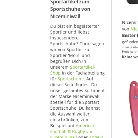
Sportartikel zum
Sportschuhe von
Niceminiwall
Du bist ein begeisterter
von
Nic
Sportler und liebst
Bester 
insbesondere
gefunden
Sportschuhe? Dann sagen
zuletzt üb
wir von Sportler zu
Preis kann
Sportler 'Moin' und
Keine we
begrüßen Dich in
unserem
Sportartikel-
Shop
in der Fachabteilung
für
Sportschuhe
. Auf
dieser Seite findest Du
unser gesamtes Sortiment
der Marke Niceminiwall
speziell für die Sportart
Sportschuhe. Du kannst
die Auswahl weiter
einschränken, zum
Beispiel auf
American
Football & Rugby von
Niceminiwall
oder
Angeln