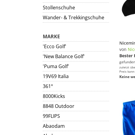
Stollenschuhe
Wander- & Trekkingschuhe
MARKE
'Ecco Golf'
von
Nic
Bester 
'New Balance Golf'
gefunden
'Puma Golf'
zuletzt üb
Preis kann
19V69 Italia
Keine we
361°
8000Kicks
8848 Outdoor
99FLIPS
Abaodam