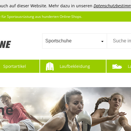
auch auf dieser Website. Mehr dazu in unseren
Datenschutzbestim
e für Sportausrüstung aus hunderten Online-Shops.
Sportschuhe
Sportartikel
Laufbekleidung
L
he