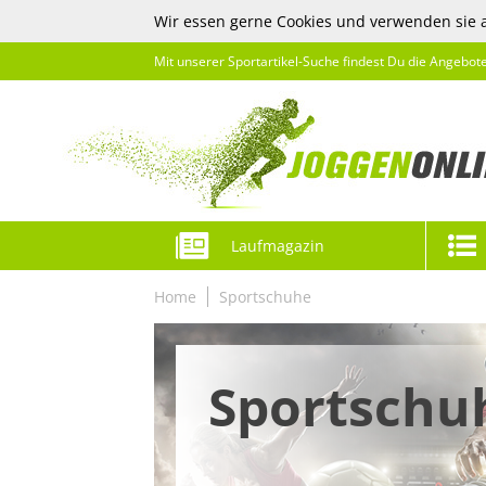
Wir essen gerne Cookies und verwenden sie 
Mit unserer Sportartikel-Suche findest Du die Angebot
Laufmagazin
Home
Sportschuhe
Sportschu