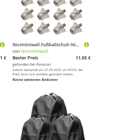
Niceminiwall Fußballschuh-Nieten, 5 mm Gewinde, Metall, Kunststoff, Ersatzspikes, rutschfest, stabiler Griff für Standard-Fußballschuhe für Rugby- und Wanderschuhe (16 mm), 12 Stück
von
Niceminiwall
1 €
Bester Preis
11,05 €
gefunden bei
Amazon
zuletzt überprüft am 27.09.2025 um 00:03; der
Preis kann sich seitdem geändert haben.
Keine weiteren Anbieter