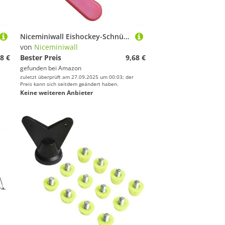
Niceminiwall Eishockey-Schnürsenkel-Werkzeug, 2 Stück, PP und Edelstahl, Zubehör für Schlittschuhe und Rollschuhe, tragbarer, faltbarer Schuh (schwarz und rot)
von
Niceminiwall
8 €
Bester Preis
9,68 €
gefunden bei
Amazon
zuletzt überprüft am 27.09.2025 um 00:03; der
Preis kann sich seitdem geändert haben.
Keine weiteren Anbieter