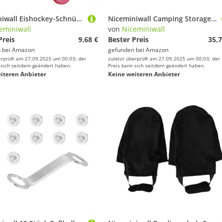
Niceminiwall Eishockey-Schnürsenkel-Werkzeug, 2 Stück, PP und Edelstahl, Zubehör für Schlittschuhe und Rollschuhe, tragbarer, faltbarer Schuh (2 Stück, rot)
Niceminiwall Camping Storage Organizer mit 9 Ablagen, zusammenklappbarer Kleiderschrank Schrank für Schuhe und Kleidung, tragbare faltbare Oxford-Stoff-Einheit für Zelt, Wohnmobil, Wandern und
eminiwall
von
Niceminiwall
Preis
9,68 €
Bester Preis
35,7
 bei
Amazon
gefunden bei
Amazon
erprüft am 27.09.2025 um 00:03; der
zuletzt überprüft am 27.09.2025 um 00:03; der
 sich seitdem geändert haben.
Preis kann sich seitdem geändert haben.
iteren Anbieter
Keine weiteren Anbieter