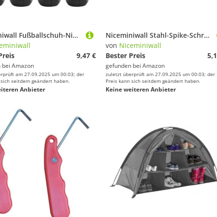
Niceminiwall Fußballschuh-Nieten, Ersatzspikes, stabiles, rutschfestes 5-mm-Gewinde für Rugby-Stollen und Wanderschuhe, Metall- und Kunststoffnieten in verschiedenen Größen mit 7 mm, 12 Stück
Niceminiwall Stahl-Spike-Schraubenschlüssel-Set für Laufschuhe, robustes Bolzenentfernungswerkzeug, leichtes tragbares Design für Spike-Wechsel, geeignet für die meisten
eminiwall
von
Niceminiwall
Preis
9,47 €
Bester Preis
5,1
 bei
Amazon
gefunden bei
Amazon
erprüft am 27.09.2025 um 00:03; der
zuletzt überprüft am 27.09.2025 um 00:03; der
 sich seitdem geändert haben.
Preis kann sich seitdem geändert haben.
iteren Anbieter
Keine weiteren Anbieter