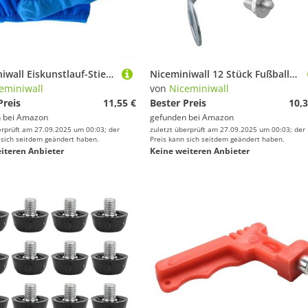
Niceminiwall Eiskunstlauf-Stiefelüberzüge, elastisch, schützend, Polyester, Schuhschoner für Schlittschuhe und Hockeyschlittschuhe, staubabweisend, schmutzabweisend, wiederverwendbar, waschbar
Niceminiwall 12 Stück Fußballschuh-Nieten aus Aluminiumlegierung, stabile rutschfeste Stollen, kompatibel mit Standard-Rugby- und Fußballschuhen mit 5 mm Gewinde, inklusive (11 mm)
eminiwall
von
Niceminiwall
Preis
11,55 €
Bester Preis
10,3
 bei
Amazon
gefunden bei
Amazon
erprüft am 27.09.2025 um 00:03; der
zuletzt überprüft am 27.09.2025 um 00:03; der
 sich seitdem geändert haben.
Preis kann sich seitdem geändert haben.
iteren Anbieter
Keine weiteren Anbieter