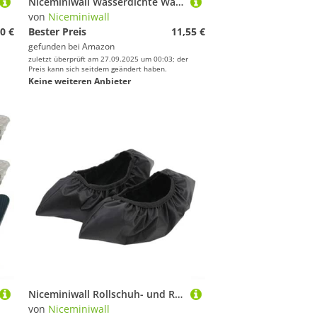
Niceminiwall Wasserdichte Wander-Beingamaschen für Stiefel, 20D-Silikonbeschichtetes Tuch, schneefest, leicht, verschleißfest, Outdoor-Schutz für Wandern, Camping, Orange
von
Niceminiwall
0 €
Bester Preis
11,55 €
gefunden bei
Amazon
zuletzt überprüft am 27.09.2025 um 00:03; der
Preis kann sich seitdem geändert haben.
Keine weiteren Anbieter
Niceminiwall Rollschuh- und Rollschuh-Abdeckung, Oxford-Tuch, Staubschutz, Radschoner mit elastischer Öffnung, für Schlittschuhe bis Größe 45, passend für 4 x 72 mm bis 4 x 90 mm
von
Niceminiwall