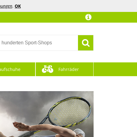
mungen
.
OK
aufschuhe
Fahrräder