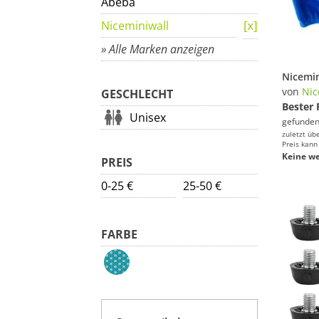
Abeba
Niceminiwall
» Alle Marken anzeigen
von
Nic
GESCHLECHT
Bester 
Unisex
gefunden
zuletzt üb
Preis kann
Keine we
PREIS
0-25 €
25-50 €
FARBE