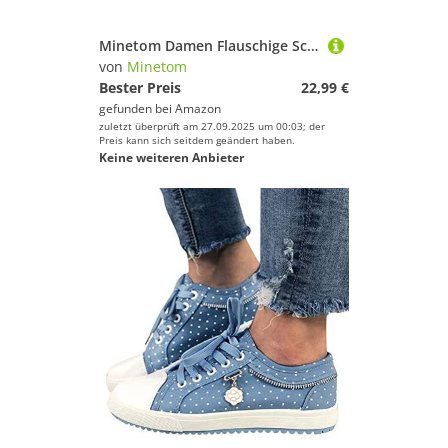
Minetom Damen Flauschige Schneestiefel Fashion Lace Up Ankle Boots Warme Schneestiefel Winter Booties Schuhe Mit Fell Gefüttert High Top Walking Wandern Outdoor Schuhe A Braun 42 EU
von
Minetom
Bester Preis
22,99 €
gefunden bei
Amazon
zuletzt überprüft am 27.09.2025 um 00:03; der
Preis kann sich seitdem geändert haben.
Keine weiteren Anbieter