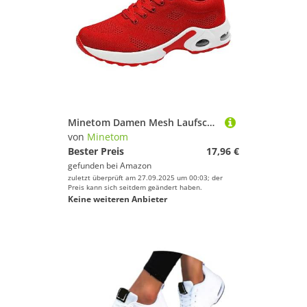
Minetom Damen Mesh Laufschuhe Turnschuhe Sportschuhe Sneaker Running Tennis Schuhe Straßenlaufschuhe Dämpfung Leichtgewichts Atmungsaktiv Walkingschuhe Outdoor Fitness Jogging B1 Rot 41 EU
von
Minetom
Bester Preis
17,96 €
gefunden bei
Amazon
zuletzt überprüft am 27.09.2025 um 00:03; der
Preis kann sich seitdem geändert haben.
Keine weiteren Anbieter