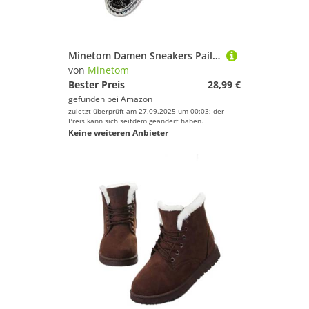
Minetom Damen Sneakers Pailletten Flache Low Strass Sneaker Glitzer Loafers Turnschuhe Outdoor Freizeitschuhe Laufschuhe Schuhe Slip On Walkingschuhe Slipper B Schwarz 38 EU
von
Minetom
Bester Preis
28,99 €
gefunden bei
Amazon
zuletzt überprüft am 27.09.2025 um 00:03; der
Preis kann sich seitdem geändert haben.
Keine weiteren Anbieter