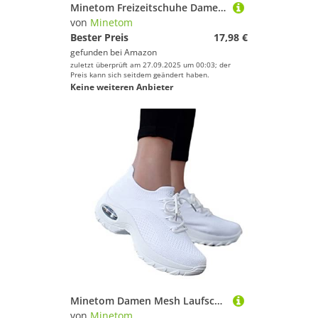
Minetom Freizeitschuhe Damen Bestickte Sneaker Spitze Atmungsaktive Stoffschuhe Frauen Schnürhalbschuhe Laufschuhe Leicht Sportlich Freizeit Flache Schuhe Walkingschuhe C1 Blau 38 EU
von
Minetom
Bester Preis
17,98 €
gefunden bei
Amazon
zuletzt überprüft am 27.09.2025 um 00:03; der
Preis kann sich seitdem geändert haben.
Keine weiteren Anbieter
Minetom Damen Mesh Laufschuhe Turnschuhe Sportschuhe Sneaker Running Tennis Schuhe Straßenlaufschuhe Dämpfung Leichtgewichts Atmungsaktiv Walkingschuhe Outdoor Fitness Jogging A Weiß 41 EU
von
Minetom