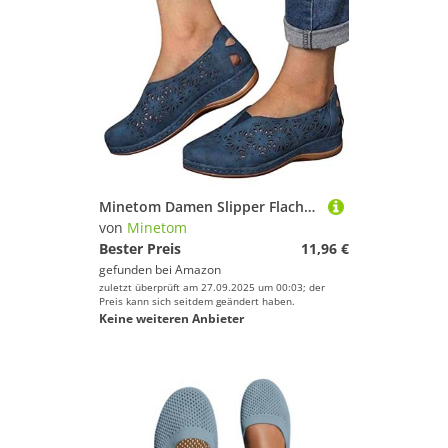
Minetom Damen Slipper Flache Atmungsaktive Cutouts Römersandalen Modische Geschlossene Slippers Frauen Low Top Halbschuhe Slip On Bootsschuhe Schlupfschuhe Lässige Damenschuhe B Blau 42 EU
von
Minetom
Bester Preis
11,96 €
gefunden bei
Amazon
zuletzt überprüft am 27.09.2025 um 00:03; der
Preis kann sich seitdem geändert haben.
Keine weiteren Anbieter