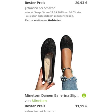
Bester Preis
20,93 €
gefunden bei
Amazon
zuletzt überprüft am 27.09.2025 um 00:03; der
Preis kann sich seitdem geändert haben.
Keine weiteren Anbieter
Minetom Damen Ballerina Slip On Schuhe rutschfest Stricken Sneaker Bequem Atmungsaktiv Sommer Sportlich Frauen Flache Schuhe Komfort Flats Schuhe A Schwarz 39 EU
von
Minetom
Bester Preis
11,99 €
gefunden bei
Amazon