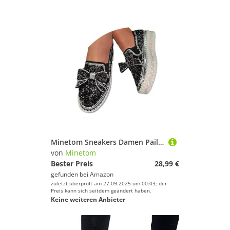
Minetom Sneakers Damen Pailletten Flache Low Strass Sneaker Glitzer Loafers Turnschuhe Outdoor Freizeitschuhe Laufschuhe Schuhe Slip On Walkingschuhe Slipper B Schwarz 39 EU
von
Minetom
Bester Preis
28,99 €
gefunden bei
Amazon
zuletzt überprüft am 27.09.2025 um 00:03; der
Preis kann sich seitdem geändert haben.
Keine weiteren Anbieter