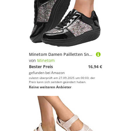
Segelschuhe von Minetom
Wander- & Trekkingschuhe von Minetom
Bergschuhe von Minetom
Minetom Damen Pailletten Sneaker Flach Schuhe Freizeit Schnürer Sportschuhe Glänzende Schuhe Laufschuhe Sneaker A Schwarz 41 EU
von
Minetom
Bester Preis
16,94 €
gefunden bei
Amazon
zuletzt überprüft am 27.09.2025 um 00:03; der
Preis kann sich seitdem geändert haben.
Keine weiteren Anbieter