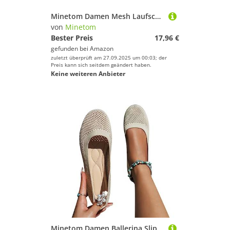
Minetom Damen Mesh Laufschuhe Turnschuhe Sportschuhe Sneaker Running Tennis Schuhe Straßenlaufschuhe Dämpfung Leichtgewichts Atmungsaktiv Walkingschuhe Outdoor Fitness Jogging B1 Rot 36 EU
von
Minetom
Bester Preis
17,96 €
gefunden bei
Amazon
zuletzt überprüft am 27.09.2025 um 00:03; der
Preis kann sich seitdem geändert haben.
Keine weiteren Anbieter
Minetom Damen Ballerina Slip On Schuhe rutschfest Stricken Sneaker Bequem Atmungsaktiv Sommer Sportlich Frauen Flache Schuhe Komfort Flats Schuhe A Beige 42 EU