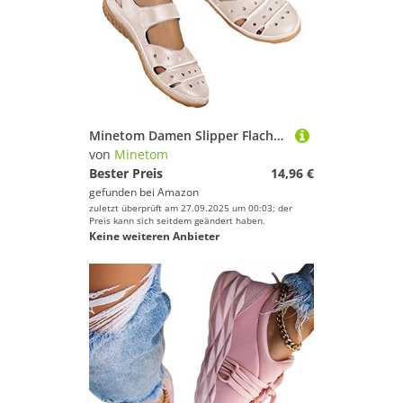
Minetom Damen Slipper Flache Atmungsaktive Cutouts Römersandalen Modische Geschlossene Slippers Frauen Low Top Halbschuhe Slip On Bootsschuhe Schlupfschuhe Lässige Damenschuhe C Aprikose 40 EU
von
Minetom
Bester Preis
14,96 €
gefunden bei
Amazon
zuletzt überprüft am 27.09.2025 um 00:03; der
Preis kann sich seitdem geändert haben.
Keine weiteren Anbieter