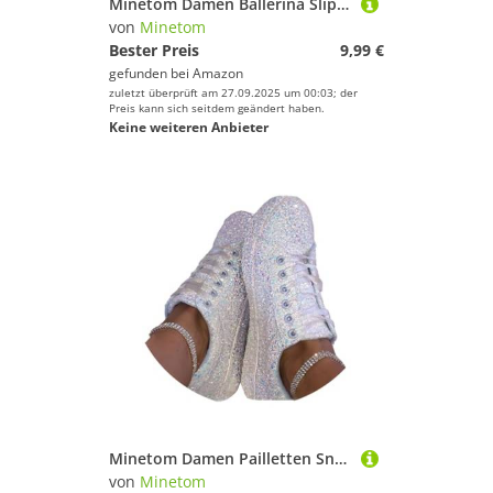
Minetom Damen Ballerina Slip On Schuhe rutschfest Stricken Sneaker Bequem Atmungsaktiv Sommer Sportlich Frauen Flache Komfort Flats A Orange 39 EU
von
Minetom
Bester Preis
9,99 €
gefunden bei
Amazon
zuletzt überprüft am 27.09.2025 um 00:03; der
Preis kann sich seitdem geändert haben.
Keine weiteren Anbieter
Minetom Damen Pailletten Sneakers Flache Low Sneaker Atmungsaktiv Glitzer Turnschuhe Outdoor Sportschuhe Laufschuhe Schnürsenkel Walkingschuhe A Weiß 43 EU
von
Minetom