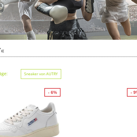
«
äge:
Sneaker von AUTRY
- 6%
- 