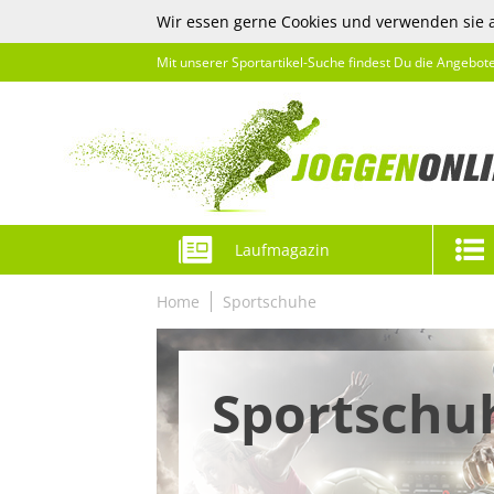
Wir essen gerne Cookies und verwenden sie 
Mit unserer Sportartikel-Suche findest Du die Angebot
Laufmagazin
Home
Sportschuhe
Sportschu