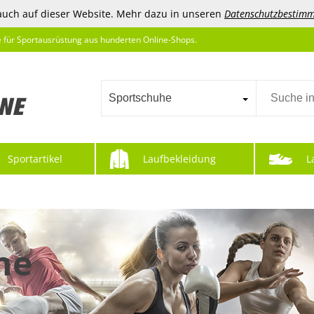
auch auf dieser Website. Mehr dazu in unseren
Datenschutzbestim
e für Sportausrüstung aus hunderten Online-Shops.
Sportschuhe
Sportartikel
Laufbekleidung
L
he