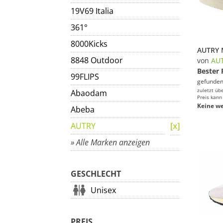
19V69 Italia
361°
8000Kicks
8848 Outdoor
von
AU
Bester 
99FLIPS
gefunden
zuletzt üb
Abaodam
Preis kann
Keine we
Abeba
AUTRY
» Alle Marken anzeigen
GESCHLECHT
Unisex
PREIS