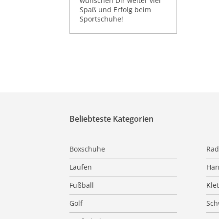
wünschen Dir weiter viel
Spaß und Erfolg beim
Sportschuhe!
Beliebteste Kategorien
Boxschuhe
Rad
Laufen
Han
Fußball
Kle
Golf
Sc