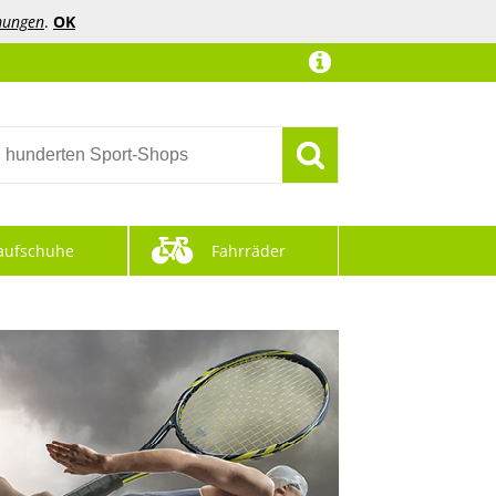
mungen
.
OK
aufschuhe
Fahrräder