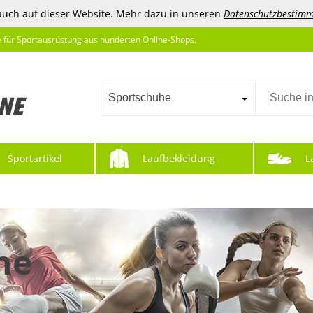
auch auf dieser Website. Mehr dazu in unseren
Datenschutzbestim
e für Sportausrüstung aus hunderten Online-Shops.
Sportschuhe
Sportartikel
Laufbekleidung
L
he