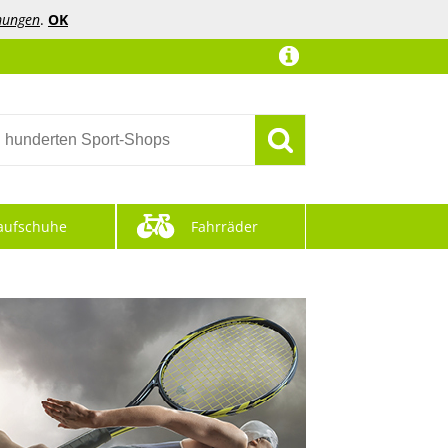
mungen
.
OK
aufschuhe
Fahrräder