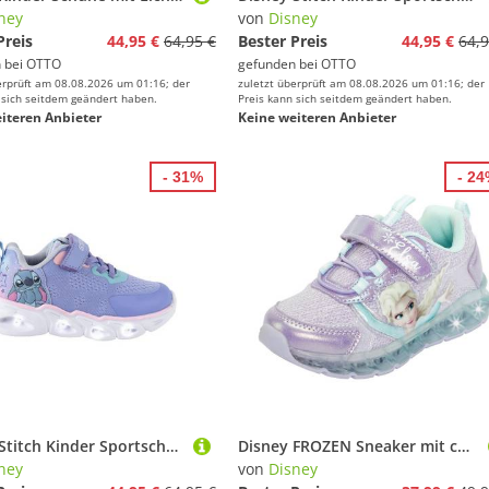
ney
von
Disney
Preis
44,95 €
64,95 €
Bester Preis
44,95 €
64,9
 bei
OTTO
gefunden bei
OTTO
erprüft am 08.08.2026 um 01:16; der
zuletzt überprüft am 08.08.2026 um 01:16; der
 sich seitdem geändert haben.
Preis kann sich seitdem geändert haben.
iteren Anbieter
Keine weiteren Anbieter
- 31%
- 2
Disney Stitch Kinder Sportschuhe mit Lichteffekt leichte Schuhe Sneaker (Packung)
Disney FROZEN Sneaker mit cooler Blinkfunktion
ney
von
Disney