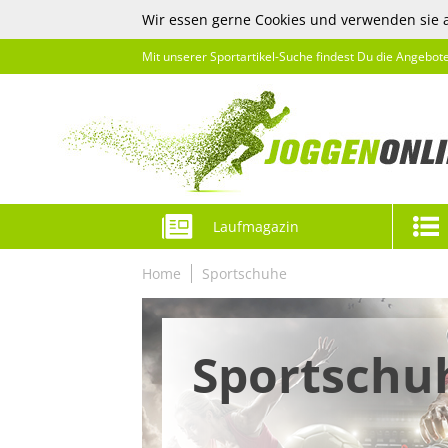
Wir essen gerne Cookies und verwenden sie 
Mit unserer Sportartikel-Suche findest Du die Angebot
Laufmagazin
Home
Sportschuhe
Sportschu