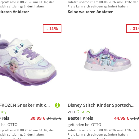
erprüft am 08.08.2026 um 01:16; der
zuletzt überprüft am 08.08.2026 um 01:16; der
 sich seitdem geändert haben.
Preis kann sich seitdem geändert haben.
iteren Anbieter
Keine weiteren Anbieter
- 11%
- 3
Disney FROZEN Sneaker mit cooler Blinkfunktion
Disney Stitch Kinder Sportschuhe mit Lichteffekt leichte Schuhe Sneaker (Packung)
ney
von
Disney
Preis
30,99 €
34,95 €
Bester Preis
44,95 €
64,9
 bei
OTTO
gefunden bei
OTTO
erprüft am 08.08.2026 um 01:16; der
zuletzt überprüft am 08.08.2026 um 01:16; der
 sich seitdem geändert haben.
Preis kann sich seitdem geändert haben.