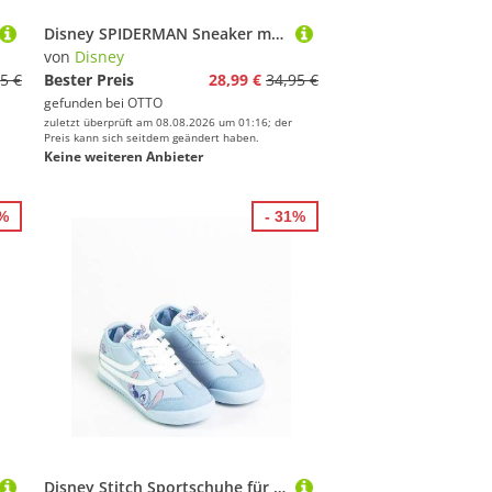
Disney SPIDERMAN Sneaker mit cooler Blinkfunktion
von
Disney
5 €
Bester Preis
28,99 €
34,95 €
gefunden bei
OTTO
zuletzt überprüft am 08.08.2026 um 01:16; der
Preis kann sich seitdem geändert haben.
Keine weiteren Anbieter
1%
- 31%
Disney Stitch Sportschuhe für Kinder Atmungsaktiv und mit rutschfester Sohle Sneaker