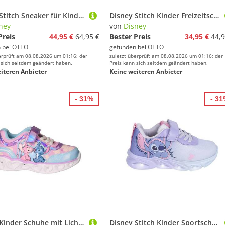
Disney Stitch Sneaker für Kinder mit robuster TPR Außensohle und Lichteffekt Sneaker
Disney Stitch Kinder Freizeitschuhe mit Licht sportliche Schuhe Schule Sneaker (Packung)
ney
von
Disney
Preis
44,95 €
64,95 €
Bester Preis
34,95 €
44,9
 bei
OTTO
gefunden bei
OTTO
erprüft am 08.08.2026 um 01:16; der
zuletzt überprüft am 08.08.2026 um 01:16; der
 sich seitdem geändert haben.
Preis kann sich seitdem geändert haben.
iteren Anbieter
Keine weiteren Anbieter
- 31%
- 3
Disney Kinder Schuhe mit Licht Sportschuhe Freizeitschuhe Sneaker (Packung)
Disney Stitch Kinder Sportschuhe mit Lichteffekt leichte Freizeitschuhe Sneaker (Packung)