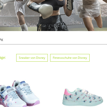
y«
äge:
Sneaker von Disney
Fitnessschuhe von Disney