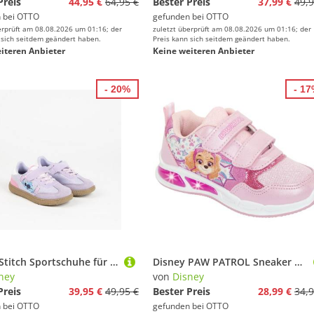
Preis
44,95 €
64,95 €
Bester Preis
37,99 €
49,9
 bei
OTTO
gefunden bei
OTTO
erprüft am 08.08.2026 um 01:16; der
zuletzt überprüft am 08.08.2026 um 01:16; der
 sich seitdem geändert haben.
Preis kann sich seitdem geändert haben.
iteren Anbieter
Keine weiteren Anbieter
- 20%
- 1
Disney Stitch Sportschuhe für Kinder Atmungsaktive Sneaker Sneaker
Disney PAW PATROL Sneaker mit cooler Blinkfunktion
ney
von
Disney
Preis
39,95 €
49,95 €
Bester Preis
28,99 €
34,9
 bei
OTTO
gefunden bei
OTTO