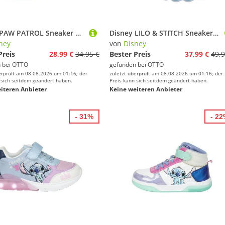
Disney PAW PATROL Sneaker mit cooler Blinkfunktion
Disney LILO & STITCH Sneaker mit cooler Blinkfunktion
ney
von
Disney
Preis
28,99 €
34,95 €
Bester Preis
37,99 €
49,9
 bei
OTTO
gefunden bei
OTTO
erprüft am 08.08.2026 um 01:16; der
zuletzt überprüft am 08.08.2026 um 01:16; der
 sich seitdem geändert haben.
Preis kann sich seitdem geändert haben.
iteren Anbieter
Keine weiteren Anbieter
- 31%
- 2