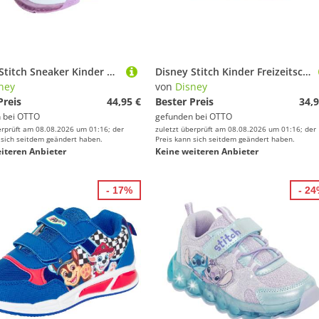
Disney Stitch Sneaker Kinder mit LED Lichteffekt Freizeitschuhe Mädchen Sneaker
Disney Stitch Kinder Freizeitschuhe Sneaker Alltagsschuhe Schuhe Sneaker
ney
von
Disney
Preis
44,95 €
Bester Preis
34,9
 bei
OTTO
gefunden bei
OTTO
erprüft am 08.08.2026 um 01:16; der
zuletzt überprüft am 08.08.2026 um 01:16; der
 sich seitdem geändert haben.
Preis kann sich seitdem geändert haben.
iteren Anbieter
Keine weiteren Anbieter
- 17%
- 2