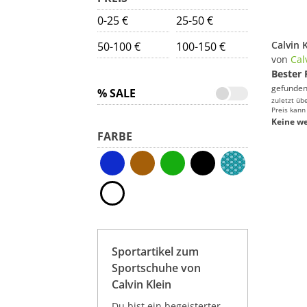
0-25 €
25-50 €
50-100 €
100-150 €
von
Cal
Bester 
gefunden
% SALE
zuletzt üb
Preis kann
Keine we
FARBE
Sportartikel zum
Sportschuhe von
Calvin Klein
Du bist ein begeisterter