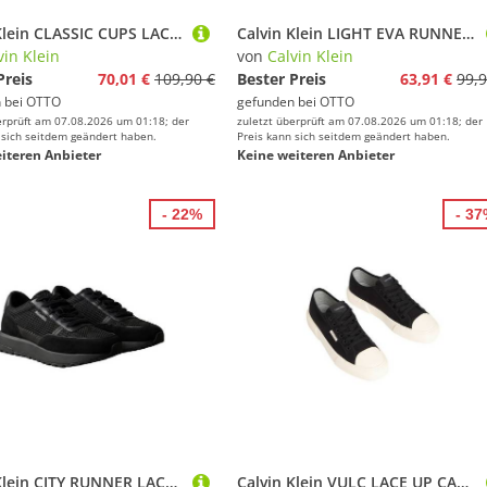
Calvin Klein CLASSIC CUPS LACE LTH EMB TONGUE Plateausneaker Basket-Sneaker, Halbschuh, Schnürschuh mit seitlichem CK-Logo
Calvin Klein LIGHT EVA RUNNER NYL-SUE Slip-On Sneaker Schlupfschuh, Slipper, Freizeitsneaker, Halbschuh mit Logo-Schriftzug
vin Klein
von
Calvin Klein
Preis
70,01 €
109,90 €
Bester Preis
63,91 €
99,9
 bei
OTTO
gefunden bei
OTTO
erprüft am 07.08.2026 um 01:18; der
zuletzt überprüft am 07.08.2026 um 01:18; der
 sich seitdem geändert haben.
Preis kann sich seitdem geändert haben.
iteren Anbieter
Keine weiteren Anbieter
- 22%
- 3
Calvin Klein CITY RUNNER LACEUP NY-REC SU Sneaker Freizeitschuh, Halbschuh, Schnürer mit Mesh
Calvin Klein VULC LACE UP CANVAS Plateausneaker Schnürschuh, Canvas-Sneaker, Halbschuh mit Gummikappe