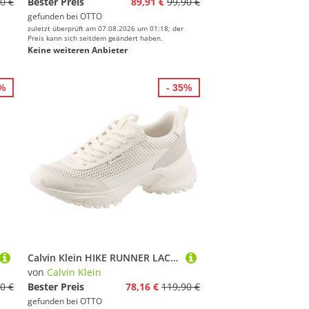
0 €
Bester Preis
89,91 €
99,90 €
gefunden bei
OTTO
zuletzt überprüft am 07.08.2026 um 01:18; der
Preis kann sich seitdem geändert haben.
Keine weiteren Anbieter
7%
- 35%
Calvin Klein HIKE RUNNER LACEUP MESH Plateausneaker Chunky Sneaker, Halbschuh, Freizeitsneaker mit Profilsohle
von
Calvin Klein
0 €
Bester Preis
78,16 €
119,90 €
gefunden bei
OTTO