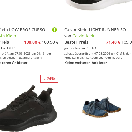
Calvin Klein LOW PROF CUPSOLE WT SU Sneaker Freizeitschuh, Halbschuh, Schnürer mit CK-Logo an der Schnürung
Calvin Klein LIGHT RUNNER SOCK MESH LYCRA Slip-On Sneaker Slipper, Halbschuh, Freizeitsneaker mit Mesh-Einsatz
vin Klein
von
Calvin Klein
Preis
108,80 €
109,90 €
Bester Preis
71,40 €
109,9
 bei
OTTO
gefunden bei
OTTO
erprüft am 07.08.2026 um 01:18; der
zuletzt überprüft am 07.08.2026 um 01:18; der
 sich seitdem geändert haben.
Preis kann sich seitdem geändert haben.
iteren Anbieter
Keine weiteren Anbieter
- 24%