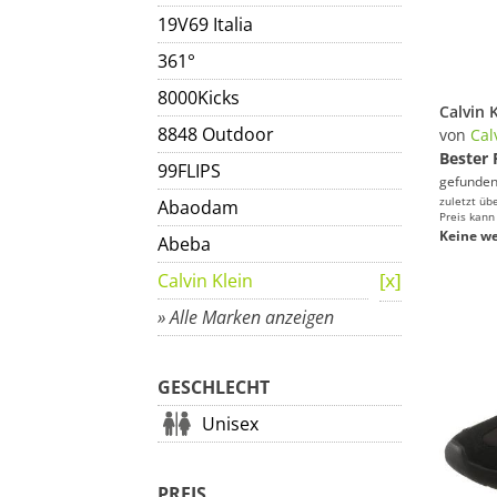
19V69 Italia
361°
8000Kicks
8848 Outdoor
von
Cal
Bester 
99FLIPS
gefunden
zuletzt üb
Abaodam
Preis kann
Keine we
Abeba
Calvin Klein
» Alle Marken anzeigen
GESCHLECHT
Unisex
PREIS