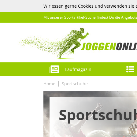
Wir essen gerne Cookies und verwenden sie 
Mit unserer Sportartikel-Suche findest Du die Angebot
Laufmagazin
Home
Sportschuhe
Sportschu