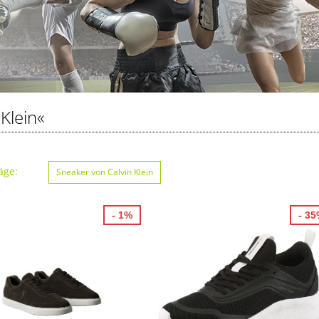
 Klein«
äge:
Sneaker von Calvin Klein
- 1%
- 3