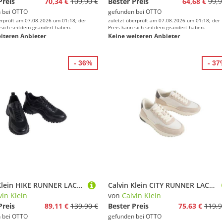
Preis
70,34 €
109,90 €
Bester Preis
64,68 €
99,9
 bei
OTTO
gefunden bei
OTTO
erprüft am 07.08.2026 um 01:18; der
zuletzt überprüft am 07.08.2026 um 01:18; der
 sich seitdem geändert haben.
Preis kann sich seitdem geändert haben.
iteren Anbieter
Keine weiteren Anbieter
- 36%
- 3
Calvin Klein HIKE RUNNER LACEUP STRIP M-LT Sneaker Ugly-Schnürer, Halbschuh, Freizeitsneaker mit Profilsohle
Calvin Klein CITY RUNNER LACEUP NY MIX Sneaker Chunky Sneaker, Freizeitschuh, Schnürer mit CK-Logo
vin Klein
von
Calvin Klein
Preis
89,11 €
139,90 €
Bester Preis
75,63 €
119,9
 bei
OTTO
gefunden bei
OTTO