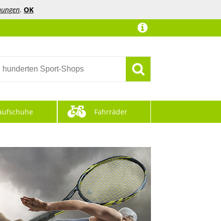
mungen
.
OK
aufschuhe
Fahrräder