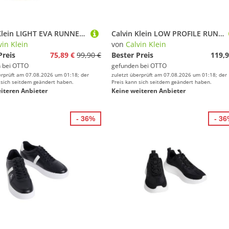
Calvin Klein LIGHT EVA RUNNER Sneaker Freizeitsneaker, Halbschuh, Schnürschuh mit CK-Logo
Calvin Klein LOW PROFILE RUN MG SUE DB LACES Sneaker Halbschuh, Trendy-Schnürschuh, Freizeitschuh mit CK-Prägung
vin Klein
von
Calvin Klein
Preis
75,89 €
99,90 €
Bester Preis
119,9
 bei
OTTO
gefunden bei
OTTO
erprüft am 07.08.2026 um 01:18; der
zuletzt überprüft am 07.08.2026 um 01:18; der
 sich seitdem geändert haben.
Preis kann sich seitdem geändert haben.
iteren Anbieter
Keine weiteren Anbieter
- 36%
- 3