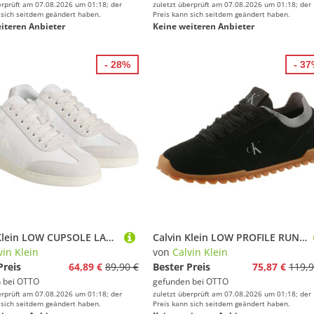
erprüft am 07.08.2026 um 01:18; der
zuletzt überprüft am 07.08.2026 um 01:18; der
 sich seitdem geändert haben.
Preis kann sich seitdem geändert haben.
iteren Anbieter
Keine weiteren Anbieter
- 28%
- 3
Calvin Klein LOW CUPSOLE LACEUP SU Sneaker Schnürschuh, Halbschuh, Freizeitschuh im Materialmix
Calvin Klein LOW PROFILE RUN MG SUE DB LACES Sneaker Freizeitsneaker, Halbschuh, Schnürschuh mit Profilsohle
vin Klein
von
Calvin Klein
Preis
64,89 €
89,90 €
Bester Preis
75,87 €
119,9
 bei
OTTO
gefunden bei
OTTO
erprüft am 07.08.2026 um 01:18; der
zuletzt überprüft am 07.08.2026 um 01:18; der
 sich seitdem geändert haben.
Preis kann sich seitdem geändert haben.