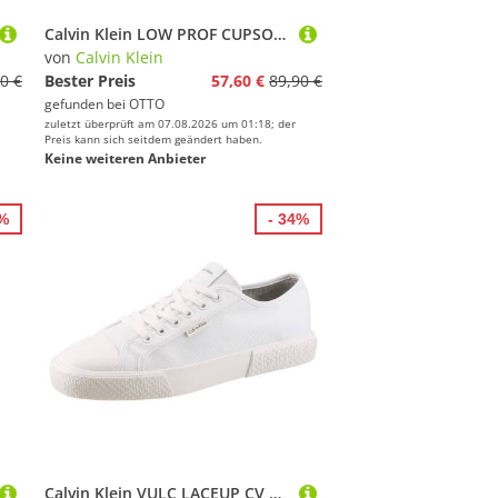
Calvin Klein LOW PROF CUPSOLE CV Sneaker Freizeitschuh, Halbschuh, Schnürer mit CK-Logo
von
Calvin Klein
0 €
Bester Preis
57,60 €
89,90 €
gefunden bei
OTTO
zuletzt überprüft am 07.08.2026 um 01:18; der
Preis kann sich seitdem geändert haben.
Keine weiteren Anbieter
7%
- 34%
Calvin Klein VULC LACEUP CV Sneaker Freizeitschuh, Halbschuh, Schnürer mit CK-Emblem