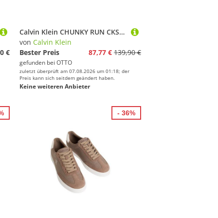
Calvin Klein CHUNKY RUN CKSTRIPE LUP SP KN Plateausneaker Chunky-Sneaker, Halbschuh, Schnürer mit Logoschriftzug
von
Calvin Klein
0 €
Bester Preis
87,77 €
139,90 €
gefunden bei
OTTO
zuletzt überprüft am 07.08.2026 um 01:18; der
Preis kann sich seitdem geändert haben.
Keine weiteren Anbieter
6%
- 36%