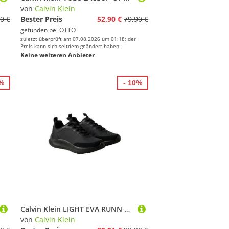
von
Calvin Klein
0 €
Bester Preis
52,90 €
79,90 €
gefunden bei
OTTO
zuletzt überprüft am 07.08.2026 um 01:18; der
Preis kann sich seitdem geändert haben.
Keine weiteren Anbieter
5%
- 10%
Calvin Klein LIGHT EVA RUNN ESS LACEUP NY-SU Sneaker Freizeitschuh, Halbschuh, Schnürer mit CK-Schriftzug
von
Calvin Klein