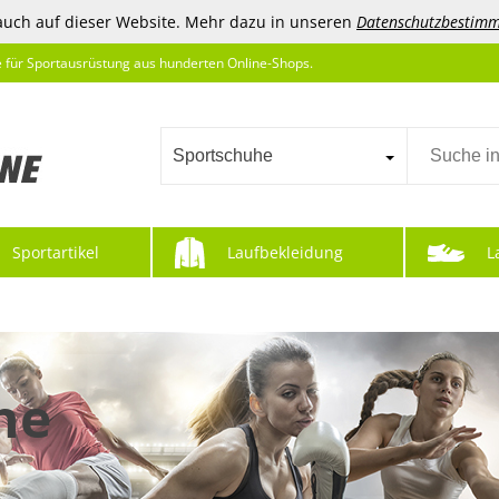
auch auf dieser Website. Mehr dazu in unseren
Datenschutzbestim
e für Sportausrüstung aus hunderten Online-Shops.
Sportschuhe
Sportartikel
Laufbekleidung
L
he