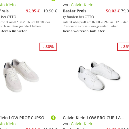
vin Klein
von
Calvin Klein
Preis
92,95 €
119,90 €
Bester Preis
50,02 €
79,9
 bei
OTTO
gefunden bei
OTTO
erprüft am 07.08.2026 um 01:18; der
zuletzt überprüft am 07.08.2026 um 01:18; der
 sich seitdem geändert haben.
Preis kann sich seitdem geändert haben.
iteren Anbieter
Keine weiteren Anbieter
- 36%
- 3
Calvin Klein LOW PROF CUPSOLE SU Sneaker Schnürschuh, Halbschuh, Freizeitsneaker mit seitlichem CK-Logo
Calvin Klein LOW PRO CUP LACEUP LTH MOIRE Sneaker Halbschuh, Schnürschuh, Freizeitschuh mit heller Laufsohle
vin Klein
von
Calvin Klein