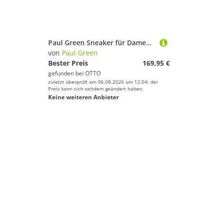
Paul Green Sneaker für Damen Sneaker (keine Angabe, 1-tlg., keine Angabe)
von
Paul Green
Bester Preis
169,95 €
gefunden bei
OTTO
zuletzt überprüft am 06.08.2026 um 12:04; der
Preis kann sich seitdem geändert haben.
Keine weiteren Anbieter