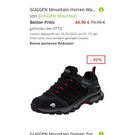
GUGGEN Mountain Herren Wanderschuh T001 Herrenwanderschuh Trekkingschuhe Trekkingschuh Bergschuhe Wanderhalbschuhe Halbschuh Outdoorschuhe
von
GUGGEN Mountain
Bester Preis
44,90 €
79,90 €
gefunden bei
OTTO
zuletzt überprüft am 10.08.2026 um 01:17; der
Preis kann sich seitdem geändert haben.
Keine weiteren Anbieter
- 41%
GUGGEN Mountain Damen Trekkingschuhe Frauen Wanderschuhe Walkingschuhe Outdoorschuhe Wanderschuh Outdoor, Echleder, Trailrunning, Berglauf, Spazieren, Walking