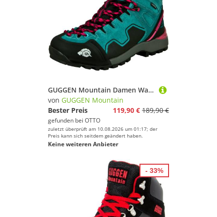
suchst, und wünschen Dir weiter viel Spaß und Erfolg
beim Sportschuhe!
GUGGEN Mountain Damen Wanderstiefel Wanderschuh PM021 Damenwanderschuh Wanderschuh Wasserabweisend Verstärkte Schuhspitze Bergschuhe Leder
von
GUGGEN Mountain
Bester Preis
119,90 €
189,90 €
gefunden bei
OTTO
zuletzt überprüft am 10.08.2026 um 01:17; der
Preis kann sich seitdem geändert haben.
Keine weiteren Anbieter
- 33%