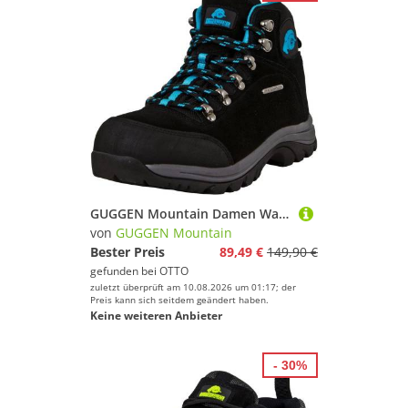
GUGGEN Mountain Damen Wanderschuh Bergschuh M014 Trekkingschuh Outdoor Wanderstiefel Wanderschuh Wasserdicht, Strapazierfähig, Leder, Wildleder
von
GUGGEN Mountain
Bester Preis
89,49 €
149,90 €
gefunden bei
OTTO
zuletzt überprüft am 10.08.2026 um 01:17; der
Preis kann sich seitdem geändert haben.
Keine weiteren Anbieter
- 30%