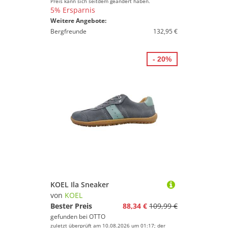
Preis kann sich seitdem geändert haben.
5% Ersparnis
Weitere Angebote:
Bergfreunde
132,95 €
- 20%
KOEL Ila Sneaker
von
KOEL
Bester Preis
88,34 €
109,99 €
gefunden bei
OTTO
zuletzt überprüft am 10.08.2026 um 01:17; der