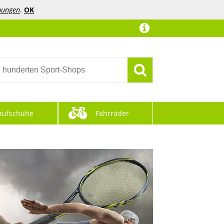
mungen
.
OK
aufschuhe
Fahrräder