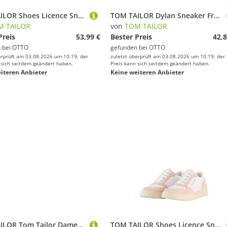
TOM TAILOR Shoes Licence Sneaker (1-tlg) Sneaker mit Flecht-Details
TOM TAILOR Dylan Sneaker Freizeitschuh, Halbschuh, Schnürschuh mit Kontrastbesatz an der Ferse
M TAILOR
von
TOM TAILOR
Preis
53,99 €
Bester Preis
42,8
 bei
OTTO
gefunden bei
OTTO
erprüft am 03.08.2026 um 10:19; der
zuletzt überprüft am 03.08.2026 um 10:19; der
 sich seitdem geändert haben.
Preis kann sich seitdem geändert haben.
iteren Anbieter
Keine weiteren Anbieter
TOM TAILOR Tom Tailor Damen Sneaker Low-Top Sneaker
TOM TAILOR Shoes Licence Sneaker (1-tlg) Sneaker mit Colour-Blocking