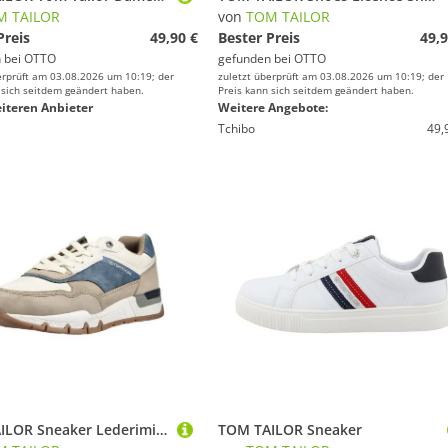
M TAILOR
von
TOM TAILOR
Preis
49,90 €
Bester Preis
49,9
 bei
OTTO
gefunden bei
OTTO
erprüft am 03.08.2026 um 10:19; der
zuletzt überprüft am 03.08.2026 um 10:19; der
 sich seitdem geändert haben.
Preis kann sich seitdem geändert haben.
iteren Anbieter
Weitere Angebote:
Tchibo
49,
TOM TAILOR Sneaker Lederimitat/Textil . Sneaker (1-tlg)
TOM TAILOR Sneaker