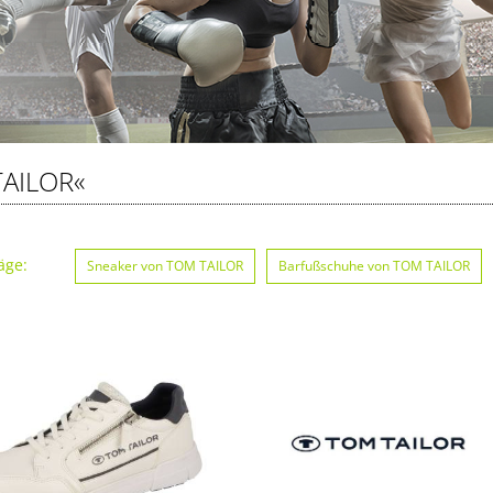
AILOR«
äge:
Sneaker von TOM TAILOR
Barfußschuhe von TOM TAILOR