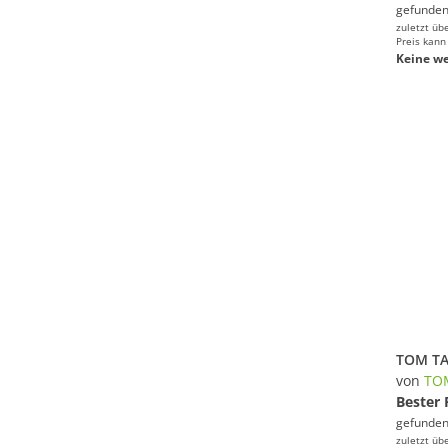
gefunden
zuletzt üb
Preis kann
Keine we
von
TO
Bester 
gefunden
zuletzt üb