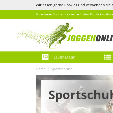
Wir essen gerne Cookies und verwenden sie 
Mit unserer Sportartikel-Suche findest Du die Angebot
Laufmagazin
Home
Sportschuhe
Sportschu