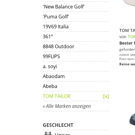
'New Balance Golf'
'Puma Golf'
19V69 Italia
361°
von
TO
Bester 
8848 Outdoor
gefunden
zuletzt üb
99FLIPS
Preis kann
Keine we
a. soyi
Abaodam
Abeba
TOM TAILOR
» Alle Marken anzeigen
GESCHLECHT