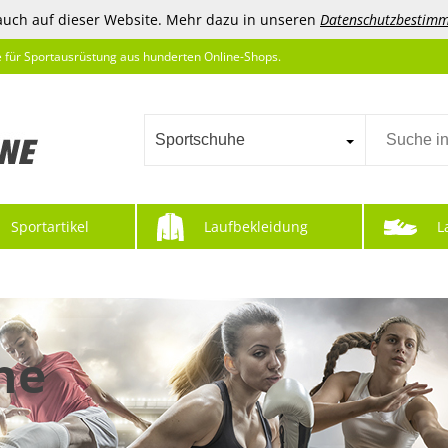
auch auf dieser Website. Mehr dazu in unseren
Datenschutzbestim
e für Sportausrüstung aus hunderten Online-Shops.
Sportschuhe
Sportartikel
Laufbekleidung
L
he