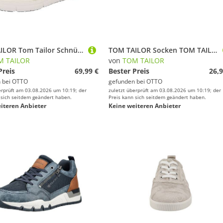
TOM TAILOR Tom Tailor Schnürhalbschuhe für Herren Sneaker
TOM TAILOR Socken TOM TAILOR Sneaker Socken Unisex - im praktischen 12er Pack TOM TAILOR Sneaker Socken Unisex - im praktischen 12er Pack
M TAILOR
von
TOM TAILOR
Preis
69,99 €
Bester Preis
26,9
 bei
OTTO
gefunden bei
OTTO
erprüft am 03.08.2026 um 10:19; der
zuletzt überprüft am 03.08.2026 um 10:19; der
 sich seitdem geändert haben.
Preis kann sich seitdem geändert haben.
iteren Anbieter
Keine weiteren Anbieter