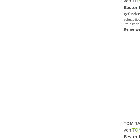
von
TO
Bester 
gefunden
zuletzt üb
Preis kann
Keine we
von
TO
Bester 