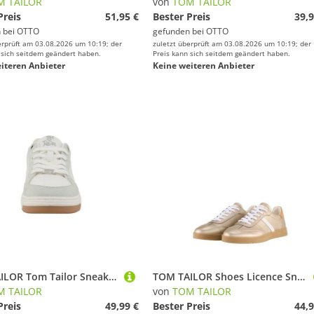
M TAILOR
von
TOM TAILOR
Preis
51,95 €
Bester Preis
39,9
 bei
OTTO
gefunden bei
OTTO
erprüft am 03.08.2026 um 10:19; der
zuletzt überprüft am 03.08.2026 um 10:19; der
 sich seitdem geändert haben.
Preis kann sich seitdem geändert haben.
iteren Anbieter
Keine weiteren Anbieter
TOM TAILOR Tom Tailor Sneaker Low Sneaker
TOM TAILOR Shoes Licence Sneaker (1-tlg) Sneaker im Metallic-Look
M TAILOR
von
TOM TAILOR
Preis
49,99 €
Bester Preis
44,9