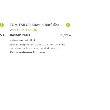
TOM TAILOR Kawelo Barfußschuh Freizeitschuh, Halbschuh, Schnürschuh mit Logoschriftzug
von
TOM TAILOR
5 €
Bester Preis
39,99 €
gefunden bei
OTTO
zuletzt überprüft am 03.08.2026 um 10:19; der
Preis kann sich seitdem geändert haben.
Keine weiteren Anbieter