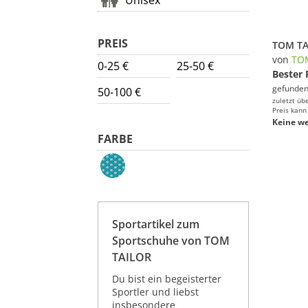
Unisex
PREIS
von
TO
0-25 €
25-50 €
Bester 
gefunden
50-100 €
zuletzt üb
Preis kann
Keine we
FARBE
Sportartikel zum
Sportschuhe von TOM
TAILOR
Du bist ein begeisterter
Sportler und liebst
insbesondere